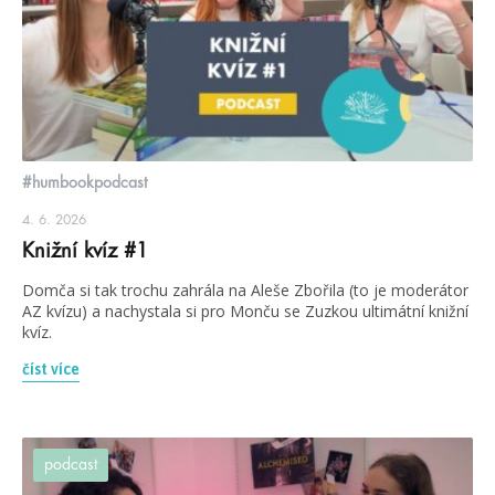
#humbookpodcast
4. 6. 2026
Knižní kvíz #1
Domča si tak trochu zahrála na Aleše Zbořila (to je moderátor
AZ kvízu) a nachystala si pro Monču se Zuzkou ultimátní knižní
kvíz.
číst více
podcast