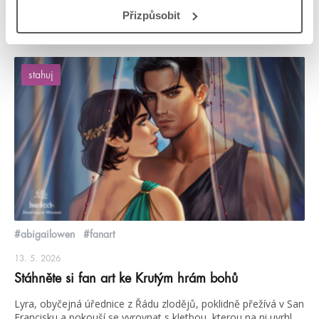
číst více
Přizpůsobit
stahuj
#abigailowen
#fanart
13. 5. 2026
Stáhněte si fan art ke Krutým hrám bohů
Lyra, obyčejná úřednice z Řádu zlodějů, poklidně přežívá v San
Francisku a pokouší se vyrovnat s kletbou, kterou na ni uvrhl