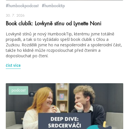
#humbookpodcast
#humbooktip
30. 7. 2026
Book clubík: Lovkyně stínu od Lynette Noni
Lovkyně stínů je nový HumbookTip, kterému jsme totálně
propadli, a tak si to vyžádalo spešl book clubík s Olou a
Zuzkou. Rozdělili jsme ho na nespoileroidní a spoileroidní část,
takže ho klidně může rozposlouchat před čtením a
doposlouchat po čtení.
číst více
podcast