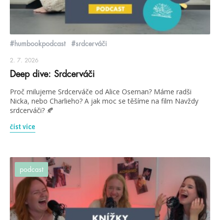
#humbookpodcast
#srdcerváči
2. 7. 2026
Deep dive: Srdcerváči
Proč milujeme Srdcerváče od Alice Oseman? Máme radši
Nicka, nebo Charlieho? A jak moc se těšíme na film Navždy
srdcerváči? 🍂
číst více
podcast