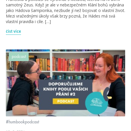
samotný Zeus. Když je ale v nebezpečném Klání bohů vybrána
jako Hádova šampionka, nezbude jí než bojovat o vlastní život.
Mezi vražednými úkoly však brzy pozná, že Hádes má svá
vlastní pravidla i cíle. […]
číst více
podcast
#humbookpodcast