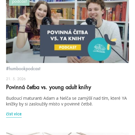
podcast
#humbookpodcast
21. 5. 2026
Povinná četba vs. young adult knihy
Budoucí maturanti Adam a Nelča se zamýšlí nad tím, které YA
knížky by si zasloužily místo v povinné četbě.
číst více