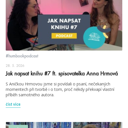
#humbookpodcast
28. 5. 2026
Jak napsat knihu #7 ft. spisovatelka Anna Hrmová
S Aničkou Hrmovou jsme si povídali o psaní, nečekaných
momentech při tvorbě i o tom, proč někdy překvapí vlastní
příběh samotného autora.
číst více