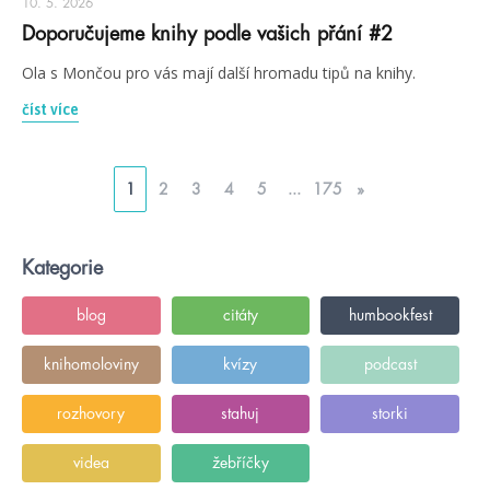
10. 5. 2026
Doporučujeme knihy podle vašich přání #2
Ola s Mončou pro vás mají další hromadu tipů na knihy.
číst více
1
2
3
4
5
...
175
»
Kategorie
blog
citáty
humbookfest
knihomoloviny
kvízy
podcast
rozhovory
stahuj
storki
videa
žebříčky