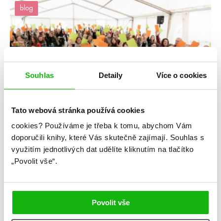
blog
Souhlas
Detaily
Více o cookies
Tato webová stránka používá cookies
#humbookstage
cookies?
Používáme je třeba k tomu, abychom Vám
20. 5. 2026
doporučili knihy, které Vás skutečně zajímají.
Souhlas s
Fotky z HumbookStage na Světě knihy 2026
využitím jednotlivých dat udělíte kliknutím na tlačítko
„Povolit vše“.
V sobotu 16. května se v rámci Světa knihy uskutečnil další
ročník HumbookStage. Děkujeme všem, co dorazili, byl to s
vámi ten nejlepší zážitek. Pokud byste chtěli nějakou fotku
přesdílet, hodit na svůj Insta apod., nezapomeňte
Povolit vše
označit @humbook a fotografa: Lukáš Měrka
(@lukasmerkaphotos).