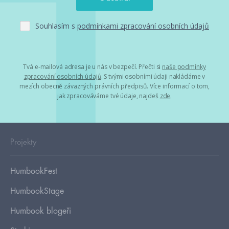
Souhlasím s
podmínkami zpracování osobních údajů
Tvá e-mailová adresa je u nás v bezpečí. Přečti si
naše podmínky
zpracování osobních údajů
. S tvými osobními údaji nakládáme v
mezích obecně závazných právních předpisů. Více informací o tom,
jak zpracováváme tvé údaje, najdeš
zde
.
Projekty
HumbookFest
HumbookStage
Humbook blogeři