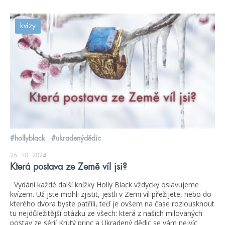
kvízy
#hollyblack
#ukradenýdědic
25. 10. 2024
Která postava ze Země víl jsi?
Vydání každé další knížky Holly Black vždycky oslavujeme
kvízem. Už jste mohli zjistit, jestli v Zemi víl přežijete, nebo do
kterého dvora byste patřili, teď je ovšem na čase rozlousknout
tu nejdůležitější otázku ze všech: která z našich milovaných
postav ze sérií Krutý princ a Ukradený dědic se vám nejvíc