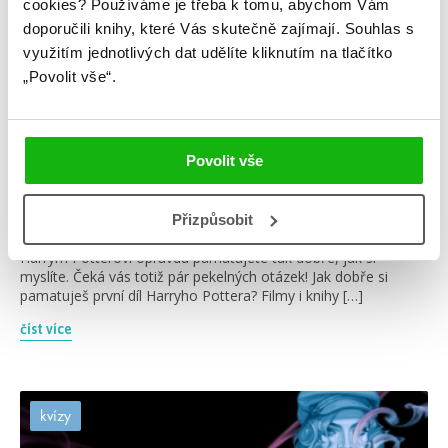
cookies?
Používáme je třeba k tomu, abychom Vám
doporučili knihy, které Vás skutečně zajímají.
Souhlas s
využitím jednotlivých dat udělíte kliknutím na tlačítko
„Povolit vše“.
#harrypotter
#jkrowling
18. 11. 2024
Povolit vše
Jak dobře si pamatuješ první díl Harryho Pottera?
Filmy i knihy o škole čar a kouzel v Bradavicích umíme všichni
nazpaměť… anebo to jenom předstíráme? Pojďte otestovat
Přizpůsobit
svoje expertní znalosti a zjistěte, jestli si začátek příběhu o
Harrym Potterovi opravdu pamatujete tak dobře, jak si
myslíte. Čeká vás totiž pár pekelných otázek! Jak dobře si
pamatuješ první díl Harryho Pottera? Filmy i knihy […]
číst více
kvízy