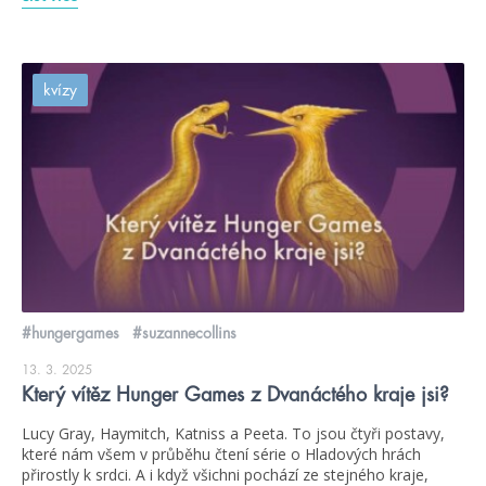
kvízy
#hungergames
#suzannecollins
13. 3. 2025
Který vítěz Hunger Games z Dvanáctého kraje jsi?
Lucy Gray, Haymitch, Katniss a Peeta. To jsou čtyři postavy,
které nám všem v průběhu čtení série o Hladových hrách
přirostly k srdci. A i když všichni pochází ze stejného kraje,