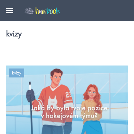
kvízy
kvízy