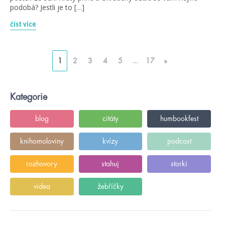
podobá? Jestli je to […]
číst více
1
2
3
4
5
...
17
»
Kategorie
blog
citáty
humbookfest
knihomoloviny
kvízy
podcast
rozhovory
stahuj
storki
videa
žebříčky