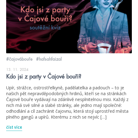
#čajovábouře
#hafsahfaizal
13. 11. 2024
Kdo jsi z party v Čajové bouři?
Upír, strážce, ostrostřelkyně, padělatelka a padouch – to je
našich pět nepravděpodobných hrdinů, kteří se na stránkách
Čajové bouře vydávají na zdánlivě nesplnitelnou misi. Každý z
nich má své silné a slabé stránky, ale jedno mají společné:
odhodlání a cíl zachránit čajovnu, která stojí uprostřed města
plného gangů a upírů. Kterému z nich se nejvíc […]
číst více