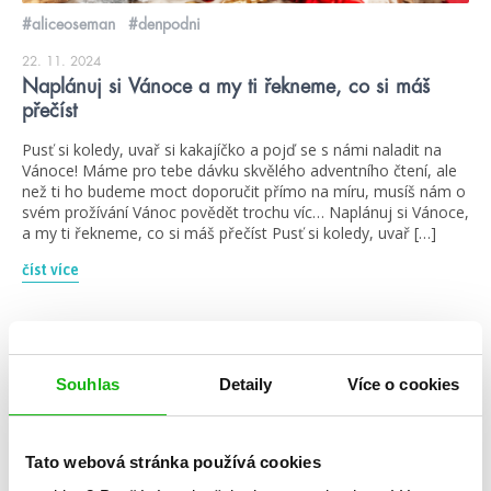
#aliceoseman
#denpodni
22. 11. 2024
Naplánuj si Vánoce a my ti řekneme, co si máš
přečíst
Pusť si koledy, uvař si kakajíčko a pojď se s námi naladit na
Vánoce! Máme pro tebe dávku skvělého adventního čtení, ale
než ti ho budeme moct doporučit přímo na míru, musíš nám o
svém prožívání Vánoc povědět trochu víc… Naplánuj si Vánoce,
a my ti řekneme, co si máš přečíst Pusť si koledy, uvař […]
číst více
kvízy
Souhlas
Detaily
Více o cookies
Tato webová stránka používá cookies