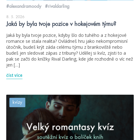
#alexandramoody
#rivaldarling
8. 5. 2026
Jaká by byla tvoje pozice v hokejovém týmu?
Jaká by byla tvoje pozice, kdyby šlo do tuhého a z hokejové
romance se stala realita? Ovládneš hru jako nekompromisní
útočník, budeš krýt záda celému týmu z brankoviště nebo
budeš jen sledovat zápas z tribuny? Udělej si kvíz, zjisti to a
pak se začti do knížky Rival Darling, kde jde rozhodně o víc než
jen […]
číst více
kvízy