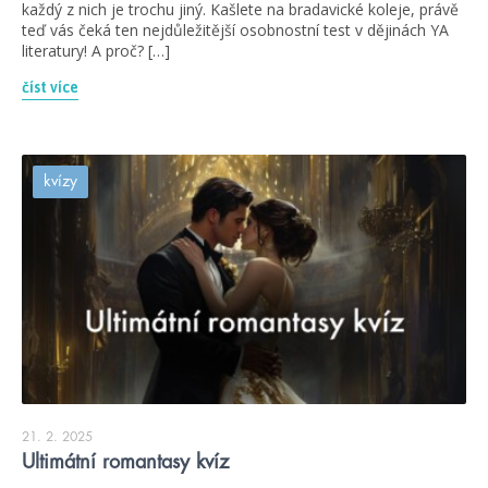
každý z nich je trochu jiný. Kašlete na bradavické koleje, právě
teď vás čeká ten nejdůležitější osobnostní test v dějinách YA
literatury! A proč? […]
číst více
kvízy
21. 2. 2025
Ultimátní romantasy kvíz