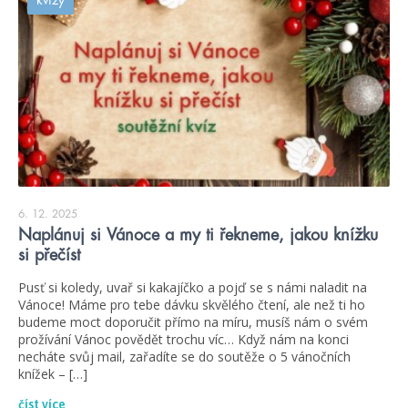
kvízy
6. 12. 2025
Naplánuj si Vánoce a my ti řekneme, jakou knížku
si přečíst
Pusť si koledy, uvař si kakajíčko a pojď se s námi naladit na
Vánoce! Máme pro tebe dávku skvělého čtení, ale než ti ho
budeme moct doporučit přímo na míru, musíš nám o svém
prožívání Vánoc povědět trochu víc… Když nám na konci
necháte svůj mail, zařadíte se do soutěže o 5 vánočních
knížek – […]
číst více