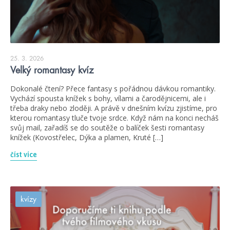
25. 3. 2026
Velký romantasy kvíz
Dokonalé čtení? Přece fantasy s pořádnou dávkou romantiky.
Vychází spousta knížek s bohy, vílami a čarodějnicemi, ale i
třeba draky nebo zloději. A právě v dnešním kvízu zjistíme, pro
kterou romantasy tluče tvoje srdce. Když nám na konci necháš
svůj mail, zařadíš se do soutěže o balíček šesti romantasy
knížek (Kovostřelec, Dýka a plamen, Kruté […]
číst více
kvízy