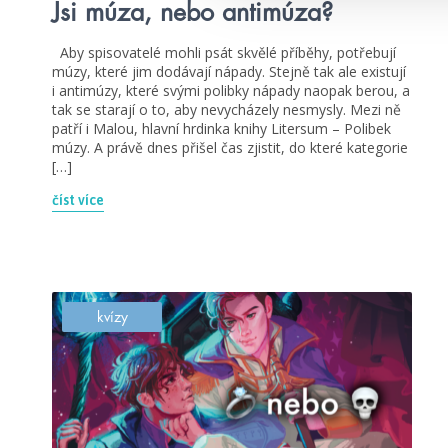
Jsi múza, nebo antimúza?
Aby spisovatelé mohli psát skvělé příběhy, potřebují
múzy, které jim dodávají nápady. Stejně tak ale existují
i antimúzy, které svými polibky nápady naopak berou, a
tak se starají o to, aby nevycházely nesmysly. Mezi ně
patří i Malou, hlavní hrdinka knihy Litersum – Polibek
múzy. A právě dnes přišel čas zjistit, do které kategorie
[…]
číst více
kvízy