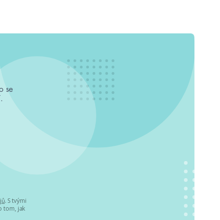
o se
.
jů
. S tvými
 tom, jak