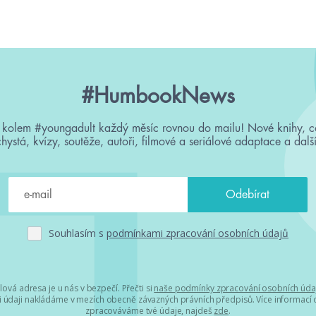
#HumbookNews
 kolem #youngadult každý měsíc rovnou do mailu! Nové knihy, c
chystá, kvízy, soutěže, autoři, filmové a seriálové adaptace a další
Souhlasím s
podmínkami zpracování osobních údajů
lová adresa je u nás v bezpečí. Přečti si
naše podmínky zpracování osobních úda
 údaji nakládáme v mezích obecně závazných právních předpisů. Více informací o
zpracováváme tvé údaje, najdeš
zde
.