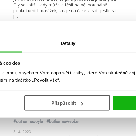
Oly se totiž i tady můžete těšit na pěknou nálož
popkulturních narážek, tak je na čase zjistit, jestli jste
[…]
číst více
Detaily
kvízy
á cookies
 k tomu, abychom Vám doporučili knihy, které Vás skutečně zaj
utím na tlačítko „Povolit vše“.
Přizpůsobit
#catherinedoyle
#katherinewebber
3. 4. 2023