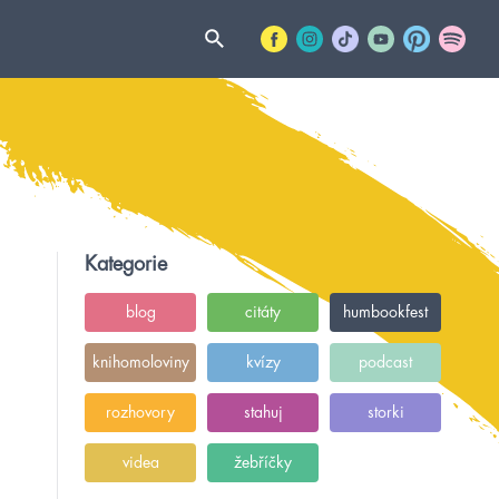
Kategorie
blog
citáty
humbookfest
knihomoloviny
kvízy
podcast
rozhovory
stahuj
storki
videa
žebříčky