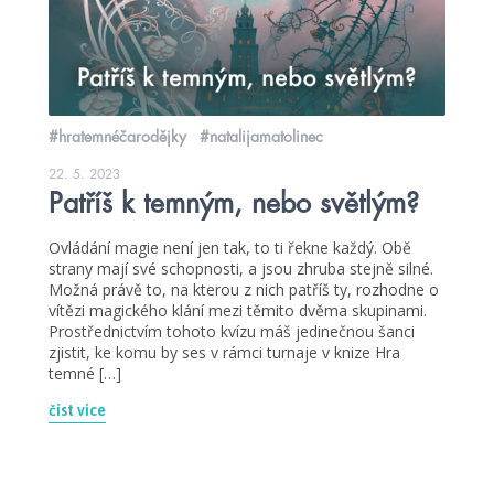
#hratemnéčarodějky
#natalijamatolinec
22. 5. 2023
Patříš k temným, nebo světlým?
Ovládání magie není jen tak, to ti řekne každý. Obě
strany mají své schopnosti, a jsou zhruba stejně silné.
Možná právě to, na kterou z nich patříš ty, rozhodne o
vítězi magického klání mezi těmito dvěma skupinami.
Prostřednictvím tohoto kvízu máš jedinečnou šanci
zjistit, ke komu by ses v rámci turnaje v knize Hra
temné […]
číst více