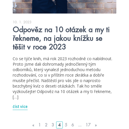
10. 1. 2023
Odpověz na 10 otázek a my ti
řekneme, na jakou knížku se
těšit v roce 2023
Co se týče knih, má rok 2023 rozhodně co nabídnout.
Proto jsme dali dohromady jednočlenný tým
odborníků, který vynalezl jednoduchou metodu
rozhodování, co si v příštím roce zkrátka a dobře
musíte přečíst. Naštěstí pro vás jde o naprosto
bezchybný kvíz o deseti otázkách. Tak ho směle
vyzkoušejte! Odpověz na 10 otázek a my ti řekneme,
[…]
číst více
«
1
2
3
4
5
6
...
17
»