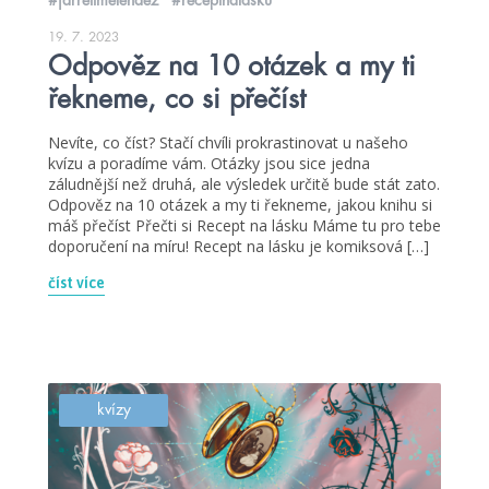
19. 7. 2023
Odpověz na 10 otázek a my ti
řekneme, co si přečíst
Nevíte, co číst? Stačí chvíli prokrastinovat u našeho
kvízu a poradíme vám. Otázky jsou sice jedna
záludnější než druhá, ale výsledek určitě bude stát zato.
Odpověz na 10 otázek a my ti řekneme, jakou knihu si
máš přečíst Přečti si Recept na lásku Máme tu pro tebe
doporučení na míru! Recept na lásku je komiksová […]
číst více
kvízy