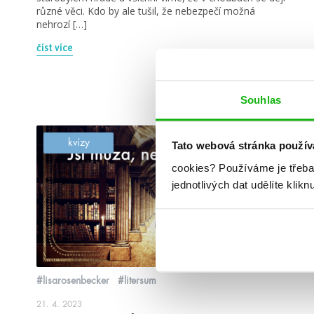
různé věci. Kdo by ale tušil, že nebezpečí možná
nehrozí […]
číst více
Souhlas
kvízy
Tato webová stránka použív
cookies?
Používáme je třeba
jednotlivých dat udělíte klikn
#lisarosenbecker
#litersum
21. 4. 2023