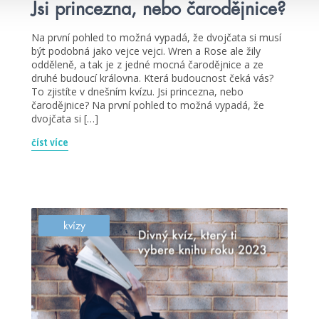
Jsi princezna, nebo čarodějnice?
Na první pohled to možná vypadá, že dvojčata si musí
být podobná jako vejce vejci. Wren a Rose ale žily
odděleně, a tak je z jedné mocná čarodějnice a ze
druhé budoucí královna. Která budoucnost čeká vás?
To zjistíte v dnešním kvízu. Jsi princezna, nebo
čarodějnice? Na první pohled to možná vypadá, že
dvojčata si […]
číst více
kvízy