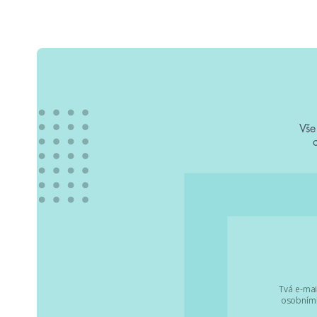
Vše
Tvá e-mai
osobními