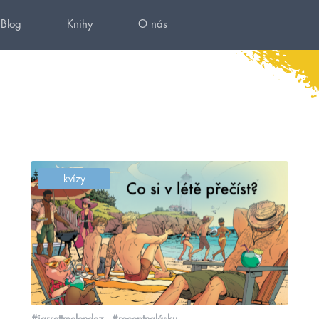
Blog
Knihy
O nás
kvízy
#jarrettmelendez
#receptnalásku