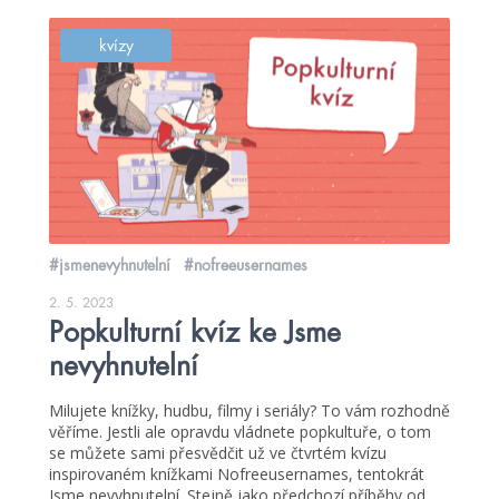
kvízy
#jsmenevyhnutelní
#nofreeusernames
2. 5. 2023
Popkulturní kvíz ke Jsme
nevyhnutelní
Milujete knížky, hudbu, filmy i seriály? To vám rozhodně
věříme. Jestli ale opravdu vládnete popkultuře, o tom
se můžete sami přesvědčit už ve čtvrtém kvízu
inspirovaném knížkami Nofreeusernames, tentokrát
Jsme nevyhnutelní. Stejně jako předchozí příběhy od