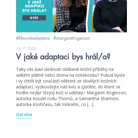
#filmováadaptace
#margaretrogerson
10. 7. 2023
V jaké adaptaci bys hrál/a?
Taky vás baví sledovat oblíbené knižní příběhy na
velkém plátně nebo doma na notebooku? Pokud byste
i vy chtěli být součástí některé ze skvělých knižních
adaptací, vyzkoušejte náš kvíz a zjistěte, do které se
hodíte nejlíp! Stejný kvíz si udělala i Margaret Rogerson,
autorka Kouzel rodu Thornů, a Samantha Shannon,
autorka Kostičasu, tak mrkněte, co […]
číst více