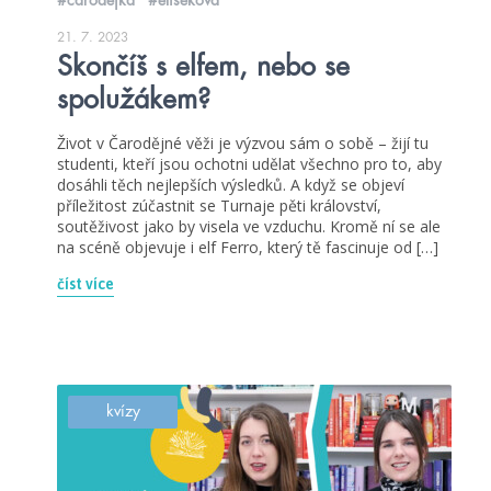
21. 7. 2023
Skončíš s elfem, nebo se
spolužákem?
Život v Čarodějné věži je výzvou sám o sobě – žijí tu
studenti, kteří jsou ochotni udělat všechno pro to, aby
dosáhli těch nejlepších výsledků. A když se objeví
příležitost zúčastnit se Turnaje pěti království,
soutěživost jako by visela ve vzduchu. Kromě ní se ale
na scéně objevuje i elf Ferro, který tě fascinuje od […]
číst více
kvízy