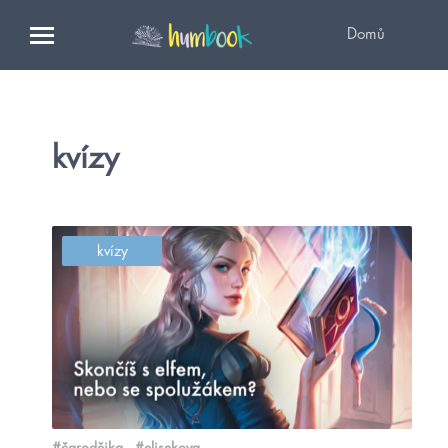
Domů
kvízy
kvízy
#čarodějka
#elisekova