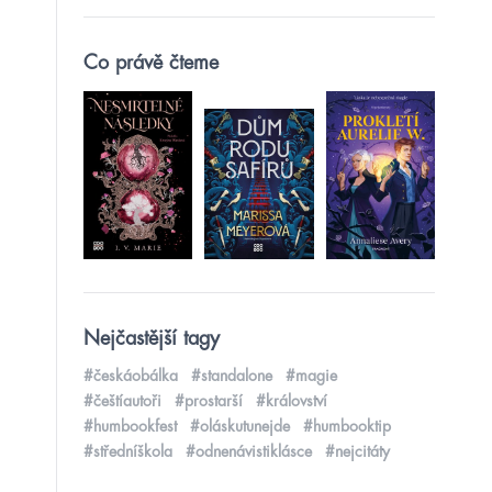
Co právě čteme
Nejčastější tagy
#českáobálka
#standalone
#magie
#češtíautoři
#prostarší
#království
#humbookfest
#oláskutunejde
#humbooktip
#středníškola
#odnenávistiklásce
#nejcitáty