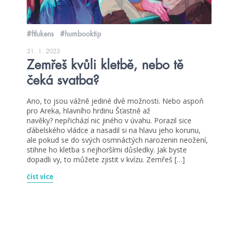
#ftlukens
#humbooktip
31. 1. 2023
Zemřeš kvůli kletbě, nebo tě
čeká svatba?
Ano, to jsou vážně jediné dvě možnosti. Nebo aspoň
pro Areka, hlavního hrdinu Šťastně až
navěky? nepřichází nic jiného v úvahu. Porazil sice
ďábelského vládce a nasadil si na hlavu jeho korunu,
ale pokud se do svých osmnáctých narozenin neožení,
stihne ho kletba s nejhoršími důsledky. Jak byste
dopadli vy, to můžete zjistit v kvízu. Zemřeš […]
číst více