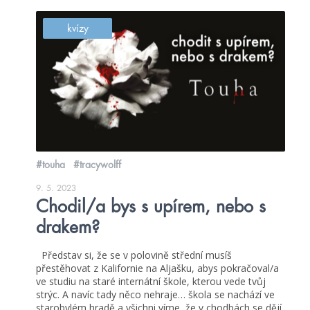
kvízy
#touha
#tracywolff
9. 5. 2023
Chodil/a bys s upírem, nebo s
drakem?
Představ si, že se v polovině střední musíš
přestěhovat z Kalifornie na Aljašku, abys pokračoval/a
ve studiu na staré internátní škole, kterou vede tvůj
strýc. A navíc tady něco nehraje… škola se nachází ve
starobylém hradě a všichni víme, že v chodbách se dějí