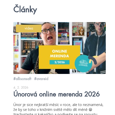
Články
videa
#allisonsaft
#avareid
4. 2. 2026
Únorová online merenda 2026
Únor je sice nejkratší měsíc v roce, ale to neznamená,
že by se toho v knižním světě mělo dít méně 😁
Nachystejte si kakajíčko a podívejte se na spoustu