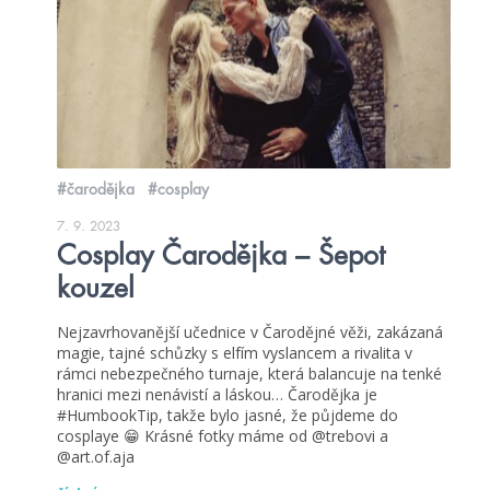
#čarodějka
#cosplay
7. 9. 2023
Cosplay Čarodějka – Šepot
kouzel
Nejzavrhovanější učednice v Čarodějné věži, zakázaná
magie, tajné schůzky s elfím vyslancem a rivalita v
rámci nebezpečného turnaje, která balancuje na tenké
hranici mezi nenávistí a láskou… Čarodějka je
#HumbookTip, takže bylo jasné, že půjdeme do
cosplaye 😁 Krásné fotky máme od @trebovi a
@art.of.aja