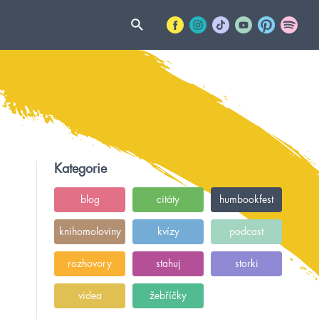
Kategorie
blog
citáty
humbookfest
knihomoloviny
kvízy
podcast
rozhovory
stahuj
storki
videa
žebříčky