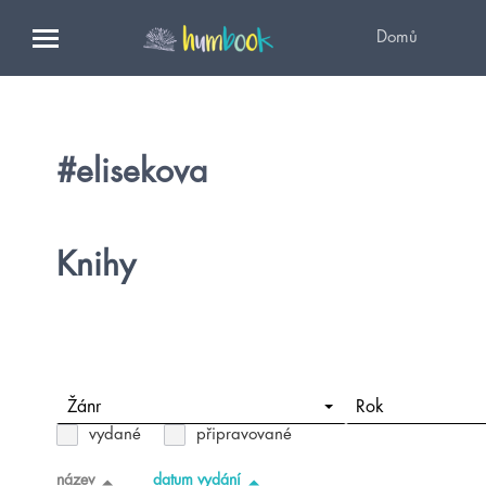
Domů
#elisekova
Knihy
Žánr
Rok
vydané
připravované
název
datum vydání