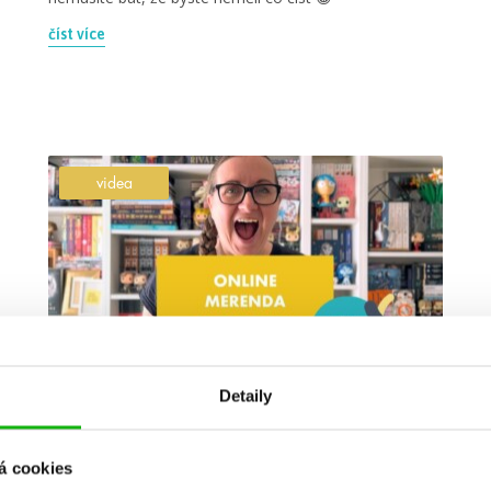
číst více
videa
Detaily
#arila
#asap
6. 11. 2024
Listopadová online merenda
á cookies