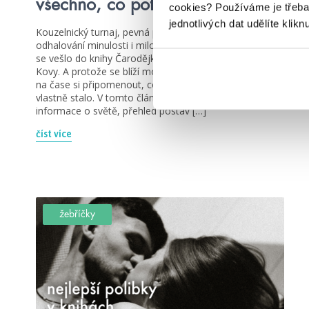
všechno, co potřebujete vědět
cookies?
Používáme je třeba
jednotlivých dat udělíte klikn
Kouzelnický turnaj, pevná přátelství, rodinné drama,
odhalování minulosti i milostná zápletka… to všechno
se vešlo do knihy Čarodějka – Šepot kouzel od Elise
Kovy. A protože se blíží možnost přečíst si druhý díl, je
na čase si připomenout, co že se to v první knize
vlastně stalo. V tomto článku najdete základní
informace o světě, přehled postav […]
číst více
žebříčky