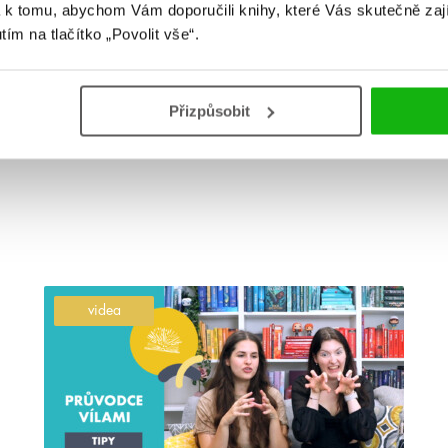
2024
 k tomu, abychom Vám doporučili knihy, které Vás skutečně zaj
utím na tlačítko „Povolit vše“.
Poslední merenda roku 2024 je tady 🤩 Dozvíte se, co
vychází v listopadu, a tradičně pro vás máme i pár
infošek z knižního světa.
Přizpůsobit
číst více
videa