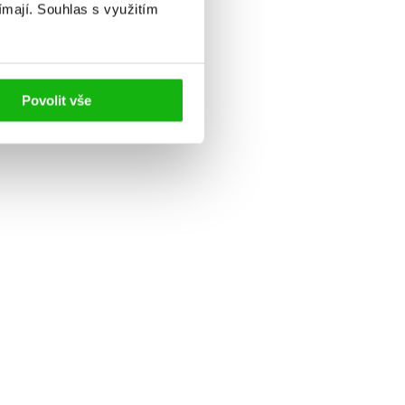
ímají.
Souhlas s využitím
Povolit vše