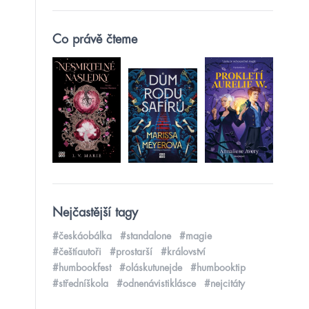
Co právě čteme
Nejčastější tagy
#českáobálka
#standalone
#magie
#češtíautoři
#prostarší
#království
#humbookfest
#oláskutunejde
#humbooktip
#středníškola
#odnenávistiklásce
#nejcitáty