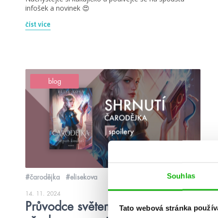
infošek a novinek 😍
číst více
blog
Souhlas
#čarodějka
#elisekova
14. 11. 2024
Průvodce světem Čarodějky –
Tato webová stránka použív