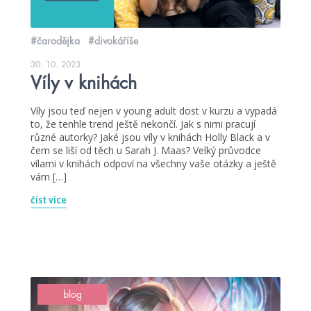
#čarodějka
#divokáříše
30. 10. 2023
Víly v knihách
Víly jsou teď nejen v young adult dost v kurzu a vypadá
to, že tenhle trend ještě nekončí. Jak s nimi pracují
různé autorky? Jaké jsou víly v knihách Holly Black a v
čem se liší od těch u Sarah J. Maas? Velký průvodce
vílami v knihách odpoví na všechny vaše otázky a ještě
vám […]
číst více
blog