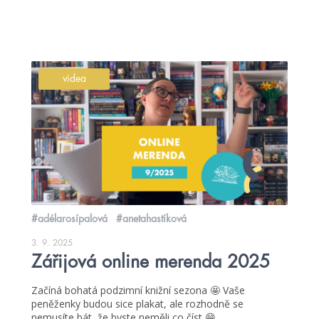
videa
#adélarosípalová
#anetahastíková
3. 9. 2025
Zářijová online merenda 2025
Začíná bohatá podzimní knižní sezona 🤩 Vaše
peněženky budou sice plakat, ale rozhodně se
nemusíte bát, že byste neměli co číst 😁