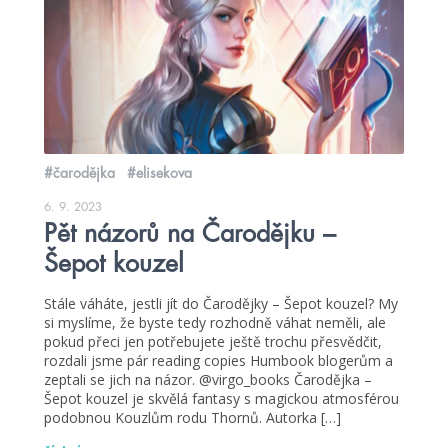
#čarodějka
#elisekova
6. 9. 2023
Pět názorů na Čarodějku –
Šepot kouzel
Stále váháte, jestli jít do Čarodějky – Šepot kouzel? My
si myslíme, že byste tedy rozhodně váhat neměli, ale
pokud přeci jen potřebujete ještě trochu přesvědčit,
rozdali jsme pár reading copies Humbook blogerům a
zeptali se jich na názor. @virgo_books Čarodějka –
Šepot kouzel je skvělá fantasy s magickou atmosférou
podobnou Kouzlům rodu Thornů. Autorka […]