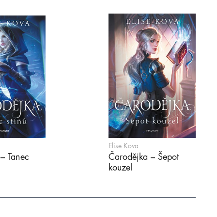
Elise Kova
– Tanec
Čarodějka – Šepot
kouzel