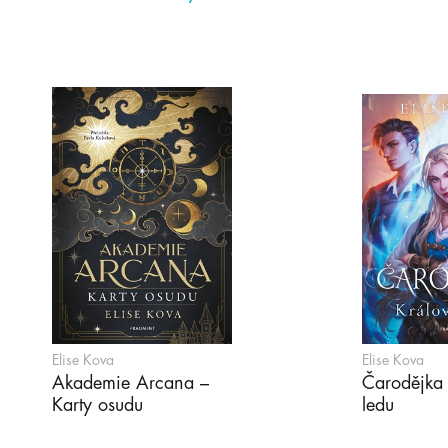
Elise Kova
Elise Kova
Akademie Arcana –
Čarodějka 
Karty osudu
ledu