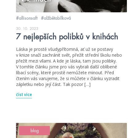
#allisonsaft
#alžbětabílková
30. 10. 2023
7 nejlepších polibků v knihách
Láska je prostě všudypřítomná, ať už se postavy
v knize snaží zachránit svět, přežít střední školu nebo
přežít mezi vílami. A kde je láska, tam jsou polibky.
V tomhle článku jsme pro vás vybrali další oblíbené
líbací scény, které prostě nemůžete minout. Před
čtením vás varujeme, že si můžete v článku vyzradit
zápletku nebo její část. Tak pozor […]
číst více
blog