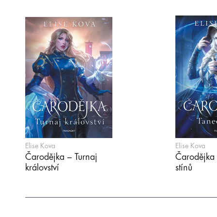
Elise Kova
Elise Kova
Čarodějka – Turnaj
Čarodějka 
království
stínů