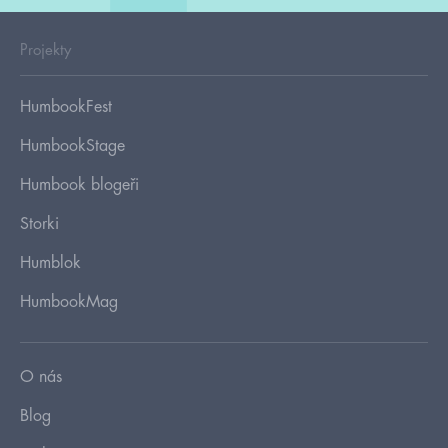
Projekty
HumbookFest
HumbookStage
Humbook blogeři
Storki
Humblok
HumbookMag
O nás
Blog