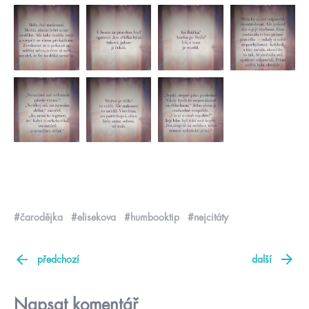
#čarodějka
#elisekova
#humbooktip
#nejcitáty
předchozí
další
Napsat komentář