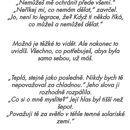
„Nemůžeš mě ochránit přede všemi.“
„Neříkej mi, co nemám dělat,“ zavrčel.
„Jo, není to legrace, že? Když ti někdo říká,
co můžeš a nemůžeš dělat.“
Možná je těžké to vidět. Ale nakonec to
uvidíš. Všechno, co potřebuješ, abys byla
sama sebou, už máš.
„Teplá, stejně jako posledně. Nikdy bych tě
nepovažoval za chladnou.“ Jeho slova ji
rozhodně rozpálila.
„Co si o mně myslíte?“ Její hlas byl tišší než
šepot.
„Považuji tě za světlo v téhle temné solariské
zemi.“