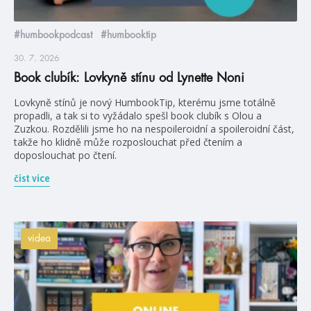
#humbookpodcast
#humbooktip
30. 7. 2026
Book clubík: Lovkyně stínu od Lynette Noni
Lovkyně stínů je nový HumbookTip, kterému jsme totálně
propadli, a tak si to vyžádalo spešl book clubík s Olou a
Zuzkou. Rozdělili jsme ho na nespoileroidní a spoileroidní část,
takže ho klidně může rozposlouchat před čtením a
doposlouchat po čtení.
číst více
videa