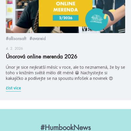
#allisonsaft
#avareid
4. 2. 2026
Únorová online merenda 2026
Únor je sice nejkratší měsíc v roce, ale to neznamená, že by se
toho v knižním světě mělo dít méně 😁 Nachystejte si
kakajíčko a podívejte se na spoustu infošek a novinek 😍
číst více
#HumbookNews