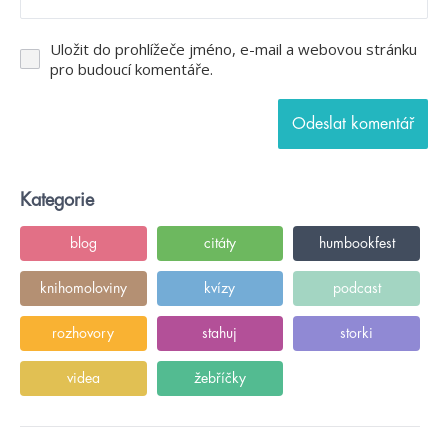
Uložit do prohlížeče jméno, e-mail a webovou stránku
pro budoucí komentáře.
Kategorie
blog
citáty
humbookfest
knihomoloviny
kvízy
podcast
rozhovory
stahuj
storki
videa
žebříčky