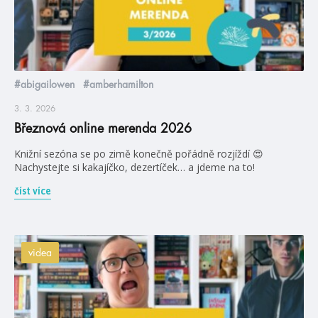
#abigailowen
#amberhamilton
3. 3. 2026
Březnová online merenda 2026
Knižní sezóna se po zimě konečně pořádně rozjíždí 😍
Nachystejte si kakajíčko, dezertíček… a jdeme na to!
číst více
videa