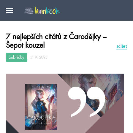
7 nejlepších citátů z Čarodějky –
Šepot kouzel
sdílet
žebříčky
5. 9. 2023