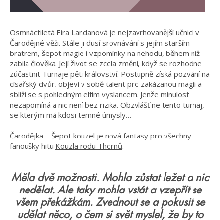
Osmnáctiletá Eira Landanová je nejzavrhovanější učnicí v
Čarodějné věži. Stále ji dusí srovnávání s jejím starším
bratrem, šepot magie i vzpomínky na nehodu, během níž
zabila člověka. Její život se zcela změní, když se rozhodne
zúčastnit Turnaje pěti království. Postupně získá pozvání na
císařský dvůr, objeví v sobě talent pro zakázanou magii a
sblíží se s pohledným elfím vyslancem. Jenže minulost
nezapomíná a nic není bez rizika. Obzvlášť ne tento turnaj,
se kterým má kdosi temné úmysly…
Čarodějka – Šepot kouzel
je nová fantasy pro všechny
fanoušky hitu
Kouzla rodu Thornů
.
Měla dvě možnosti. Mohla zůstat ležet a nic
nedělat. Ale taky mohla vstát a vzepřít se
všem překážkám. Zvednout se a pokusit se
udělat něco, o čem si svět myslel, že by to