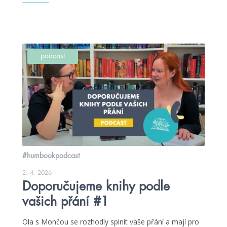
podcast
#humbookpodcast
2. 4. 2026
Doporučujeme knihy podle
vašich přání #1
Ola s Mončou se rozhodly splnit vaše přání a mají pro