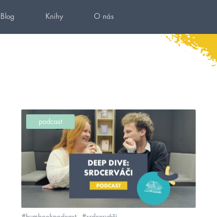
Blog
Knihy
O nás
podcast
#humbookpodcast
#srdcerváči