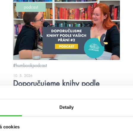
podcast
#humbookpodcast
10. 5. 2026
Doporučujeme knihy podle
vašich přání #2
Ola s Mončou pro vás mají další hromadu tipů na knihy.
Detaily
číst více
á cookies