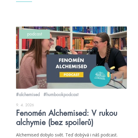
podcast
#alchemised
#humbookpodcast
9. 4. 2026
Fenomén Alchemised: V rukou
alchymie (bez spoilerů)
Alchemised dobylo svět. Teď dobývá i náš podcast.