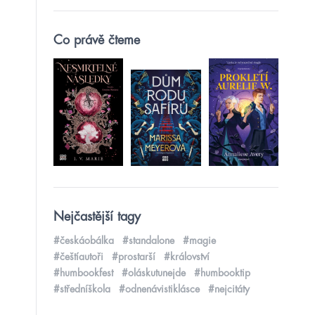
Co právě čteme
Nejčastější tagy
#českáobálka
#standalone
#magie
#češtíautoři
#prostarší
#království
#humbookfest
#oláskutunejde
#humbooktip
#středníškola
#odnenávistiklásce
#nejcitáty