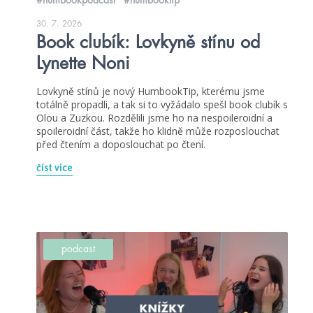
30. 7. 2026
Book clubík: Lovkyně stínu od
Lynette Noni
Lovkyně stínů je nový HumbookTip, kterému jsme
totálně propadli, a tak si to vyžádalo spešl book clubík s
Olou a Zuzkou. Rozdělili jsme ho na nespoileroidní a
spoileroidní část, takže ho klidně může rozposlouchat
před čtením a doposlouchat po čtení.
číst více
podcast