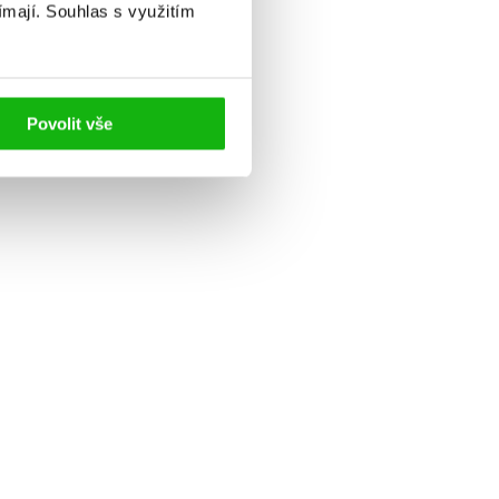
ímají.
Souhlas s využitím
Povolit vše