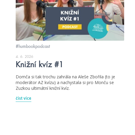
#humbookpodcast
4. 6. 2026
Knižní kvíz #1
Domča si tak trochu zahrála na Aleše Zbořila (to je
moderátor AZ kvízu) a nachystala si pro Monču se
Zuzkou ultimátní knižní kvíz.
číst více