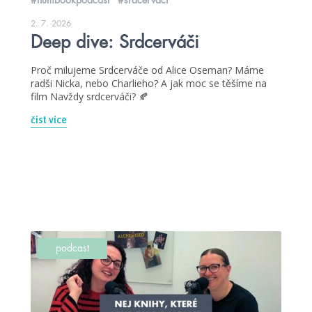
2. 7. 2026
Deep dive: Srdcerváči
Proč milujeme Srdcerváče od Alice Oseman? Máme
radši Nicka, nebo Charlieho? A jak moc se těšíme na
film Navždy srdcerváči? 🍂
číst více
podcast