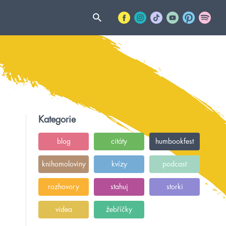
Kategorie
blog
citáty
humbookfest
knihomoloviny
kvízy
podcast
rozhovory
stahuj
storki
videa
žebříčky