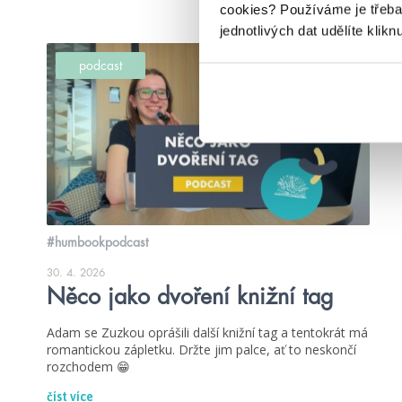
cookies?
Používáme je třeba
jednotlivých dat udělíte klikn
podcast
#humbookpodcast
30. 4. 2026
Něco jako dvoření knižní tag
Adam se Zuzkou oprášili další knižní tag a tentokrát má
romantickou zápletku. Držte jim palce, ať to neskončí
rozchodem 😁
číst více