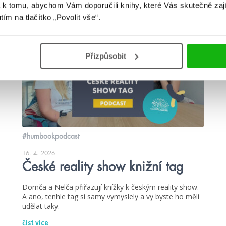
 k tomu, abychom Vám doporučili knihy, které Vás skutečně zaj
utím na tlačítko „Povolit vše“.
podcast
Přizpůsobit
#humbookpodcast
16. 4. 2026
České reality show knižní tag
Domča a Nelča přiřazují knížky k českým reality show.
A ano, tenhle tag si samy vymyslely a vy byste ho měli
udělat taky.
číst více