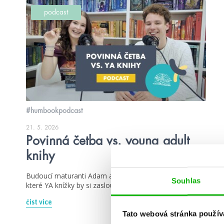
podcast
#humbookpodcast
21. 5. 2026
Povinná četba vs. young adult
knihy
Budoucí maturanti Adam a Nelča se zamýšlí nad tím,
Souhlas
které YA knížky by si zasloužily místo v povinné četbě.
číst více
Tato webová stránka použív