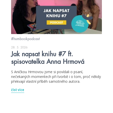
#humbookpodcast
28. 5. 2026
Jak napsat knihu #7 ft.
spisovatelka Anna Hrmová
S Aničkou Hrmovou jsme si povídali o psaní,
nečekaných momentech při tvorbě i o tom, proč někdy
překvapí vlastní příběh samotného autora.
číst více