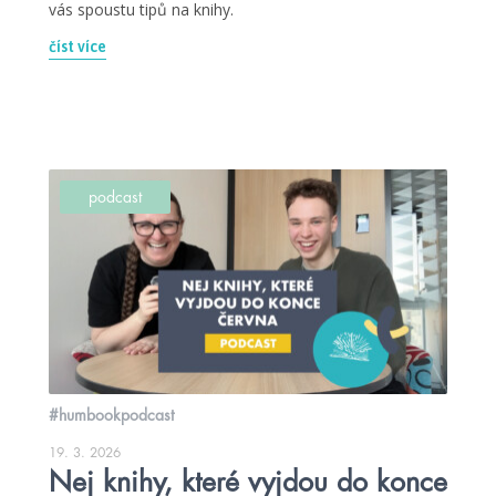
vás spoustu tipů na knihy.
číst více
podcast
#humbookpodcast
19. 3. 2026
Nej knihy, které vyjdou do konce