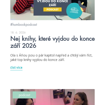
#humbookpodcast
18. 6. 2026
Nej knihy, které vyjdou do konce
září 2026
Ola s Áňou jsou o pár kapitol napřed a chtějí vám říct,
jaké top knihy vyjdou do konce září.
číst více
podcast