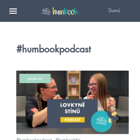
Domů
#humbookpodcast
podcast
#humbookpodcast
#humbooktip