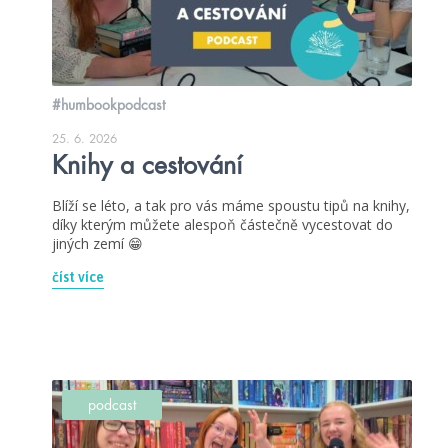
#humbookpodcast
25. 6. 2026
Knihy a cestování
Blíží se léto, a tak pro vás máme spoustu tipů na knihy,
díky kterým můžete alespoň částečně vycestovat do
jiných zemí 😁
číst více
podcast