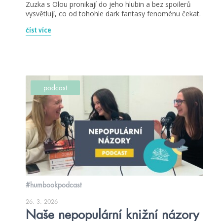
Zuzka s Olou pronikají do jeho hlubin a bez spoilerů
vysvětlují, co od tohohle dark fantasy fenoménu čekat.
číst více
podcast
#humbookpodcast
26. 3. 2026
Naše nepopulární knižní názory