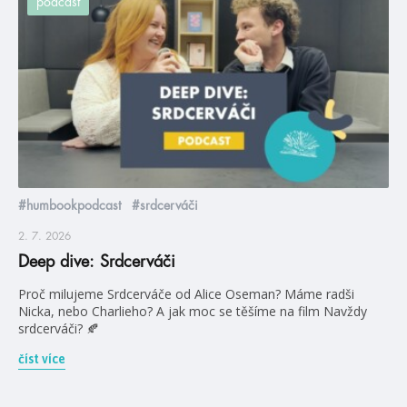
podcast
#humbookpodcast
#srdcerváči
2. 7. 2026
Deep dive: Srdcerváči
Proč milujeme Srdcerváče od Alice Oseman? Máme radši
Nicka, nebo Charlieho? A jak moc se těšíme na film Navždy
srdcerváči? 🍂
číst více