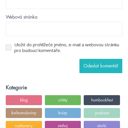
Webová stránka
Uložit do prohlížeče jméno, e-mail a webovou stránku
pro budoucí komentáře.
Kategorie
blog
citáty
humbookfest
knihomoloviny
kvízy
podcast
rozhovory
stahuj
storki