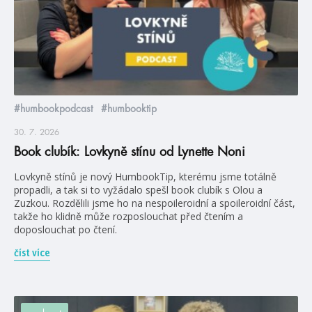
#humbookpodcast
#humbooktip
30. 7. 2026
Book clubík: Lovkyně stínu od Lynette Noni
Lovkyně stínů je nový HumbookTip, kterému jsme totálně
propadli, a tak si to vyžádalo spešl book clubík s Olou a
Zuzkou. Rozdělili jsme ho na nespoileroidní a spoileroidní část,
takže ho klidně může rozposlouchat před čtením a
doposlouchat po čtení.
číst více