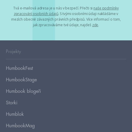
Tvá e-mailová adresa je u nás v bezpečí. Přečti si
naše podmínky
zpracování osobních údajů
. S tvými osobními údaji nakládáme v
mezích obecně závazných právních předpisů. Více informací o tom,
jak zpracováváme tvé údaje, najdeš
zde
.
Projekty
HumbookFest
HumbookStage
Humbook blogeři
Storki
Humblok
HumbookMag