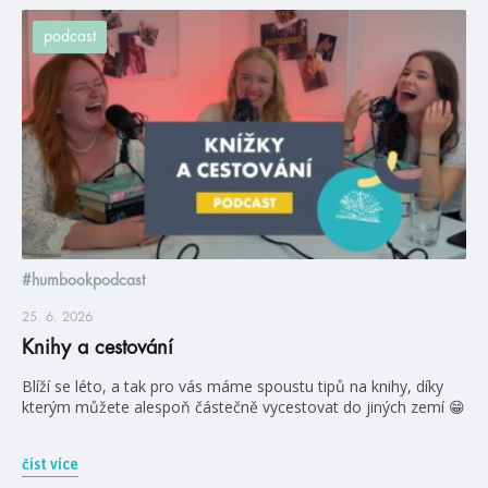
podcast
#humbookpodcast
25. 6. 2026
Knihy a cestování
Blíží se léto, a tak pro vás máme spoustu tipů na knihy, díky
kterým můžete alespoň částečně vycestovat do jiných zemí 😁
číst více