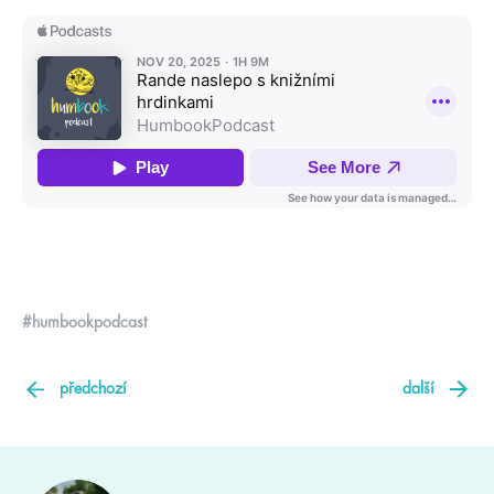
#humbookpodcast
předchozí
další