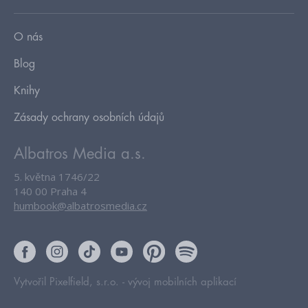
O nás
Blog
Knihy
Zásady ochrany osobních údajů
Albatros Media a.s.
5. května 1746/22
140 00 Praha 4
humbook@albatrosmedia.cz
Vytvořil Pixelfield, s.r.o. -
vývoj mobilních aplikací