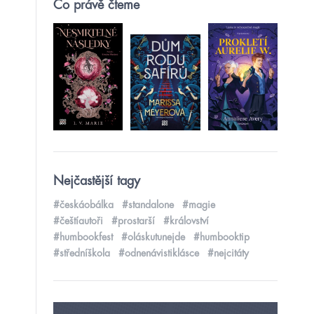
Co právě čteme
Nejčastější tagy
#českáobálka
#standalone
#magie
#češtíautoři
#prostarší
#království
#humbookfest
#oláskutunejde
#humbooktip
#středníškola
#odnenávistiklásce
#nejcitáty