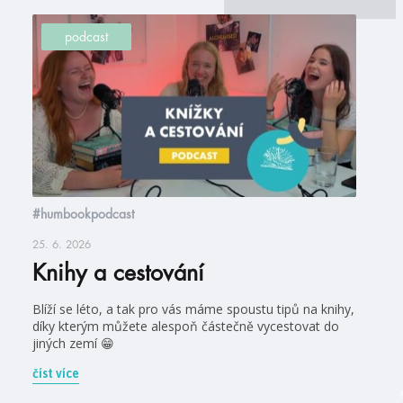
podcast
#humbookpodcast
25. 6. 2026
Knihy a cestování
Blíží se léto, a tak pro vás máme spoustu tipů na knihy,
díky kterým můžete alespoň částečně vycestovat do
jiných zemí 😁
číst více