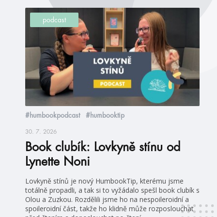
podcast
#humbookpodcast
#humbooktip
30. 7. 2026
Book clubík: Lovkyně stínu od
Lynette Noni
Lovkyně stínů je nový HumbookTip, kterému jsme
totálně propadli, a tak si to vyžádalo spešl book clubík s
Olou a Zuzkou. Rozdělili jsme ho na nespoileroidní a
spoileroidní část, takže ho klidně může rozposlouchat