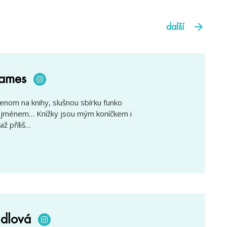
další
names
om na knihy, slušnou sbírku funko
ím jménem… Knížky jsou mým koníčkem i
až příliš…
dlová