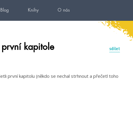
Blog
Knihy
O nás
první kapitole
sdílet
li první kapitolu (někdo se nechal strhnout a přečetl toho