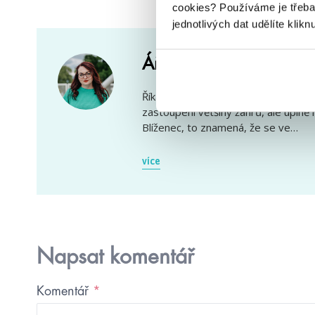
cookies?
Používáme je třeba
jednotlivých dat udělíte klikn
Áňa alias Áňa z papír
Říká se mi Áňo, Ani nebo Anče (Kubo
zastoupení většiny žánrů, ale úplně
Blíženec, to znamená, že se ve…
více
Napsat komentář
Komentář
*