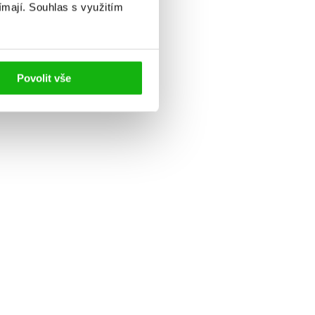
ímají.
Souhlas s využitím
Povolit vše