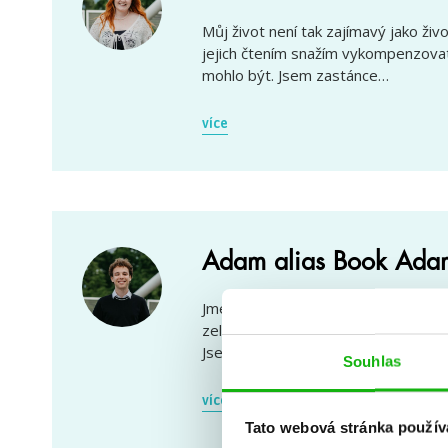
Můj život není tak zajímavý jako živ
jejich čtením snažím vykompenzovat 
mohlo být. Jsem zastánce…
více
Adam alias Book Ada
Jmenuju se Adam, jsem hrdý člen ge
zelenou barvu, ABBU (nebo obecně m
Jsem vášnivý sběratel reading copi
Souhlas
více
Tato webová stránka použív