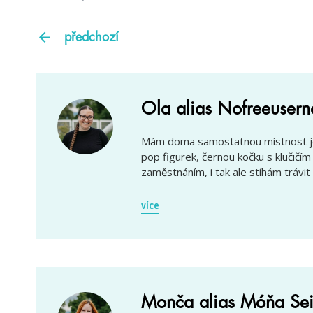
předchozí
Ola alias Nofreeuser
Mám doma samostatnou místnost jen
pop figurek, černou kočku s klučič
zaměstnáním, i tak ale stíhám trávit 
více
Monča alias Móňa Sei