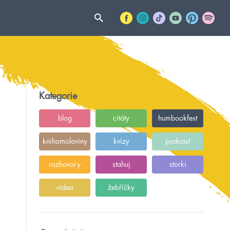
Kategorie
blog
citáty
humbookfest
knihomoloviny
kvízy
podcast
rozhovory
stahuj
storki
videa
žebříčky