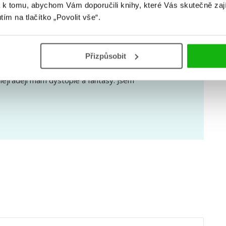
 k tomu, abychom Vám doporučili knihy, které Vás skutečně zaj
utím na tlačítko „Povolit vše“.
u
Přizpůsobit
, Hajnej). V mé knihovně najdete
 nejraději mám dystopie a fantasy. Jsem