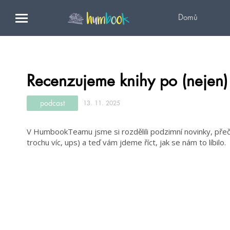
Domů
Recenzujeme knihy po (nejen) 
podcast
13. 11. 2025
V HumbookTeamu jsme si rozdělili podzimní novinky, přečet
trochu víc, ups) a teď vám jdeme říct, jak se nám to líbilo.