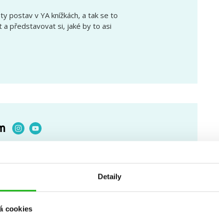
oty postav v YA knížkách, a tak se to
a představovat si, jaké by to asi
m
nerace Z a su z Brna. Miluju tmavě
uzikály), cestování a Suzanne Collins.
es, navždy…
Detaily
á cookies