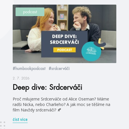
podcast
#humbookpodcast
#srdcerváči
2. 7. 2026
Deep dive: Srdcerváči
Proč milujeme Srdcerváče od Alice Oseman? Máme
radši Nicka, nebo Charlieho? A jak moc se těšíme na
film Navždy srdcerváči? 🍂
číst více