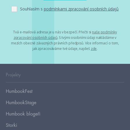
Souhlasím s
podmínkami zpracování osobních údajů
Tvá e-mailová adresa je u nás v bezpečí. Přečti si
naše podmínky
zpracování osobních údajů
. S tvými osobními údaji nakládáme v
mezích obecně závazných právních předpisů. Více informací o tom,
jak zpracováváme tvé údaje, najdeš
zde
.
Projekty
HumbookFest
HumbookStage
Humbook blogeři
Storki