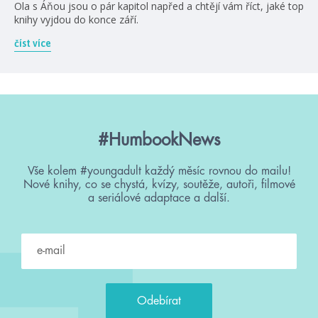
Ola s Áňou jsou o pár kapitol napřed a chtějí vám říct, jaké top
knihy vyjdou do konce září.
číst více
#HumbookNews
Vše kolem #youngadult každý měsíc rovnou do mailu!
Nové knihy, co se chystá, kvízy, soutěže, autoři, filmové
a seriálové adaptace a další.