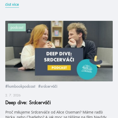
číst více
podcast
#humbookpodcast
#srdcerváči
2. 7. 2026
Deep dive: Srdcerváči
Proč milujeme Srdcerváče od Alice Oseman? Máme radši
Nicka, nebo Charlieho? A jak moc se těšíme na film Navždy