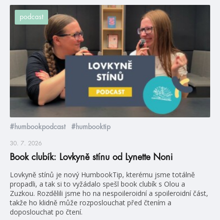
podcast
#humbookpodcast
#humbooktip
30. 7. 2026
Book clubík: Lovkyně stínu od Lynette Noni
Lovkyně stínů je nový HumbookTip, kterému jsme totálně
propadli, a tak si to vyžádalo spešl book clubík s Olou a
Zuzkou. Rozdělili jsme ho na nespoileroidní a spoileroidní část,
takže ho klidně může rozposlouchat před čtením a
doposlouchat po čtení.