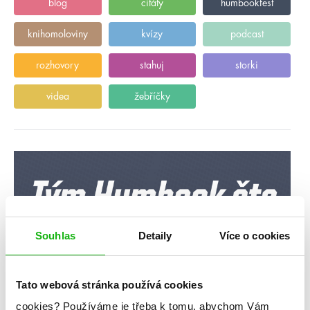
blog
citáty
humbookfest
knihomoloviny
kvízy
podcast
rozhovory
stahuj
storki
videa
žebříčky
Souhlas
Detaily
Více o cookies
Tato webová stránka používá cookies
cookies?
Používáme je třeba k tomu, abychom Vám