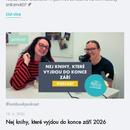
srdcerváči? 🍂
číst více
podcast
#humbookpodcast
18. 6. 2026
Nej knihy, které vyjdou do konce září 2026