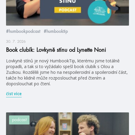
#humbookpodcast
#humbooktip
30. 7. 2026
Book clubík: Lovkyně stínu od Lynette Noni
Lovkyně stínů je nový HumbookTip, kterému jsme totálně
propadli, a tak si to vyžádalo spešl book clubík s Olou a
Zuzkou. Rozdělili jsme ho na nespoileroidní a spoileroidní část,
takže ho klidně může rozposlouchat před čtením a
doposlouchat po čtení.
číst více
podcast