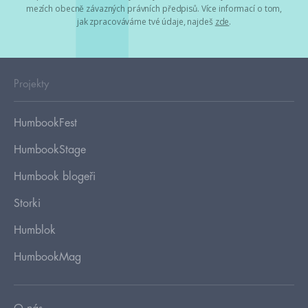
mezích obecně závazných právních předpisů. Více informací o tom,
jak zpracováváme tvé údaje, najdeš
zde
.
Projekty
HumbookFest
HumbookStage
Humbook blogeři
Storki
Humblok
HumbookMag