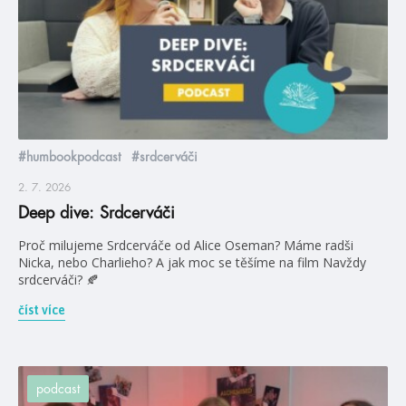
#humbookpodcast
#srdcerváči
2. 7. 2026
Deep dive: Srdcerváči
Proč milujeme Srdcerváče od Alice Oseman? Máme radši
Nicka, nebo Charlieho? A jak moc se těšíme na film Navždy
srdcerváči? 🍂
číst více
podcast