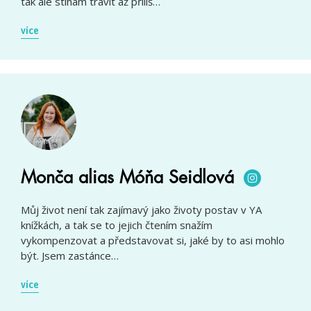
tak ale stíhám trávit až příliš…
více
Monča alias Móňa Seidlová
Můj život není tak zajímavý jako životy postav v YA
knížkách, a tak se to jejich čtením snažím
vykompenzovat a představovat si, jaké by to asi mohlo
být. Jsem zastánce…
více