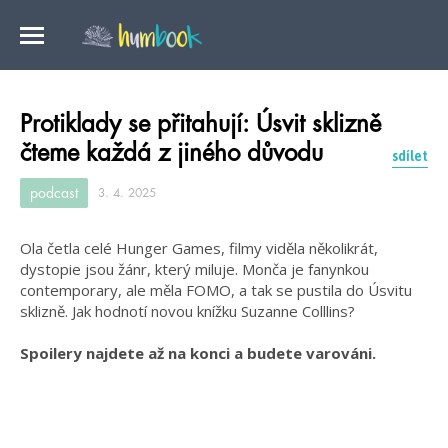
Protiklady se přitahují: Úsvit sklizně
čteme každá z jiného důvodu
sdílet
podcast
3. 4. 2025
Ola četla celé Hunger Games, filmy viděla několikrát,
dystopie jsou žánr, který miluje. Monča je fanynkou
contemporary, ale měla FOMO, a tak se pustila do Úsvitu
sklizně. Jak hodnotí novou knížku Suzanne Colllins?
Spoilery najdete až na konci a budete varováni.