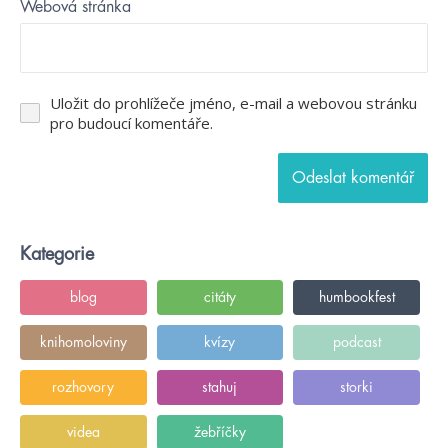
Webová stránka
Uložit do prohlížeče jméno, e-mail a webovou stránku
pro budoucí komentáře.
Kategorie
blog
citáty
humbookfest
knihomoloviny
kvízy
podcast
rozhovory
stahuj
storki
videa
žebříčky