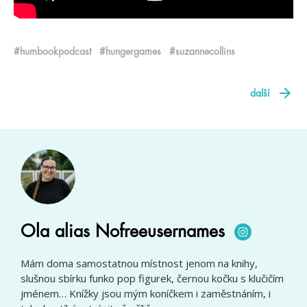
#humbookpodcast
#hungergames
#suzannecollins
další
Ola alias Nofreeusernames
Mám doma samostatnou místnost jenom na knihy,
slušnou sbírku funko pop figurek, černou kočku s klučičím
jménem… Knížky jsou mým koníčkem i zaměstnáním, i