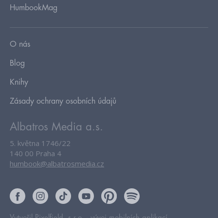
HumbookMag
O nás
Blog
Knihy
Zásady ochrany osobních údajů
Albatros Media a.s.
5. května 1746/22
140 00 Praha 4
humbook@albatrosmedia.cz
Vytvořil Pixelfield, s.r.o. -
vývoj mobilních aplikací