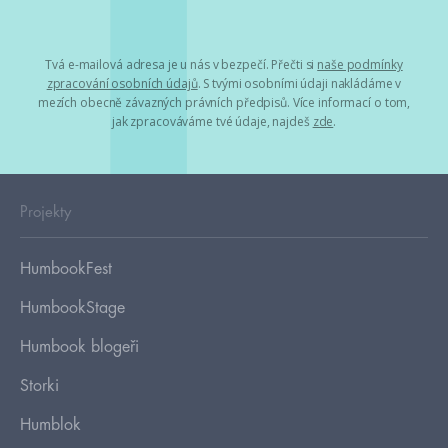
Tvá e-mailová adresa je u nás v bezpečí. Přečti si
naše podmínky
zpracování osobních údajů
. S tvými osobními údaji nakládáme v
mezích obecně závazných právních předpisů. Více informací o tom,
jak zpracováváme tvé údaje, najdeš
zde
.
Projekty
HumbookFest
HumbookStage
Humbook blogeři
Storki
Humblok