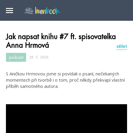
Jak napsat knihu #7 ft. spisovatelka
Anna Hrmová
sdílet
podcast
28. 5. 2026
S Aničkou Hrmovou jsme si povídali o psaní, nečekaných
momentech při tvorbě i o tom, proč někdy překvapí vlastní
příběh samotného autora.