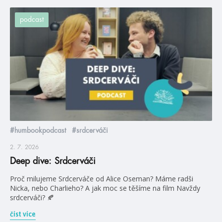
podcast
#humbookpodcast
#srdcerváči
2. 7. 2026
Deep dive: Srdcerváči
Proč milujeme Srdcerváče od Alice Oseman? Máme radši
Nicka, nebo Charlieho? A jak moc se těšíme na film Navždy
srdcerváči? 🍂
číst více