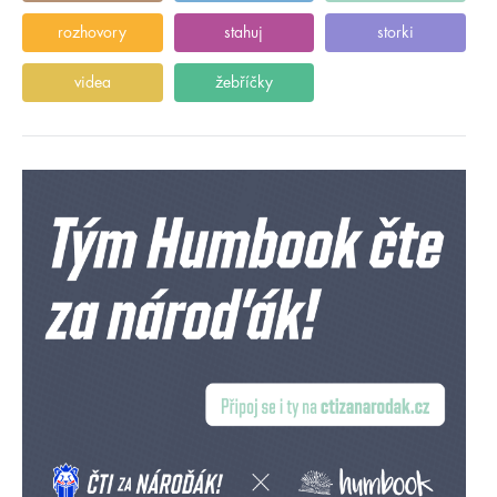
rozhovory
stahuj
storki
videa
žebříčky