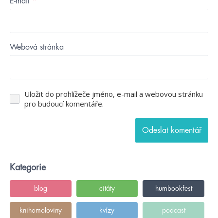
E-mail
*
Webová stránka
Uložit do prohlížeče jméno, e-mail a webovou stránku
pro budoucí komentáře.
Kategorie
blog
citáty
humbookfest
knihomoloviny
kvízy
podcast