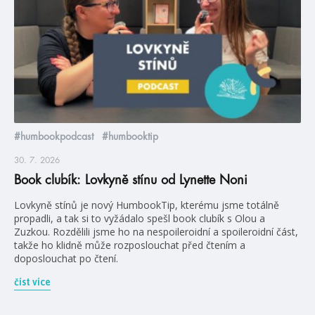
#humbookpodcast
#humbooktip
30. 7. 2026
Book clubík: Lovkyně stínu od Lynette Noni
Lovkyně stínů je nový HumbookTip, kterému jsme totálně
propadli, a tak si to vyžádalo spešl book clubík s Olou a
Zuzkou. Rozdělili jsme ho na nespoileroidní a spoileroidní část,
takže ho klidně může rozposlouchat před čtením a
doposlouchat po čtení.
číst více