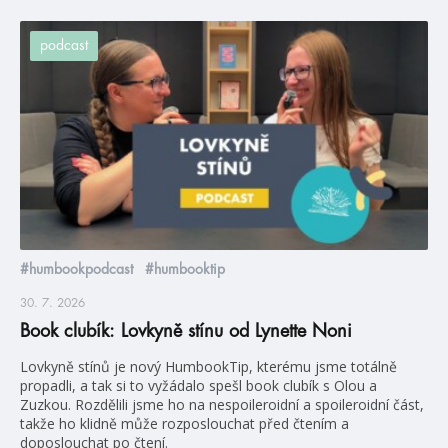
podcast
#humbookpodcast
#humbooktip
30. 7. 2026
Book clubík: Lovkyně stínu od Lynette Noni
Lovkyně stínů je nový HumbookTip, kterému jsme totálně
propadli, a tak si to vyžádalo spešl book clubík s Olou a
Zuzkou. Rozdělili jsme ho na nespoileroidní a spoileroidní část,
takže ho klidně může rozposlouchat před čtením a
doposlouchat po čtení.