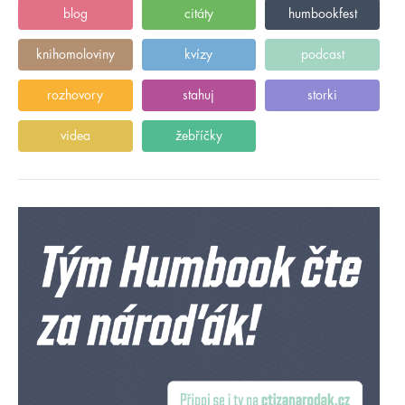
blog
citáty
humbookfest
knihomoloviny
kvízy
podcast
rozhovory
stahuj
storki
videa
žebříčky