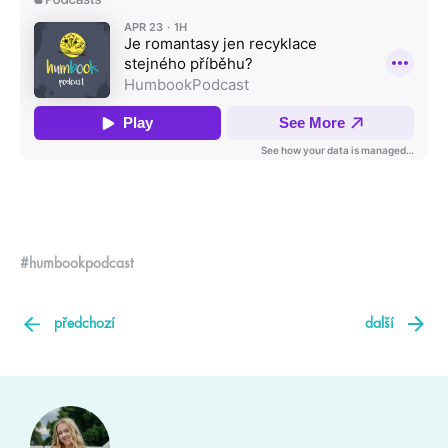
#humbookpodcast
předchozí
další