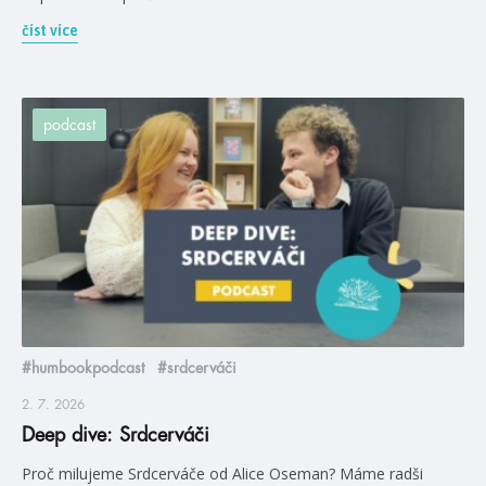
číst více
podcast
#humbookpodcast
#srdcerváči
2. 7. 2026
Deep dive: Srdcerváči
Proč milujeme Srdcerváče od Alice Oseman? Máme radši