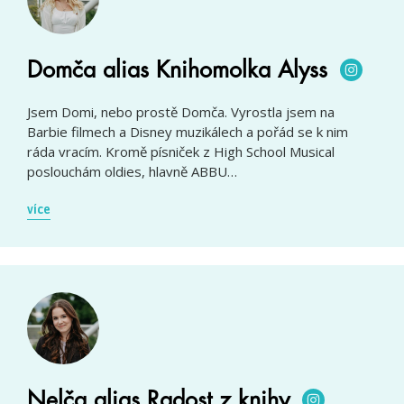
Domča alias Knihomolka Alyss
Jsem Domi, nebo prostě Domča. Vyrostla jsem na
Barbie filmech a Disney muzikálech a pořád se k nim
ráda vracím. Kromě písniček z High School Musical
poslouchám oldies, hlavně ABBU…
více
Nelča alias Radost z knihy