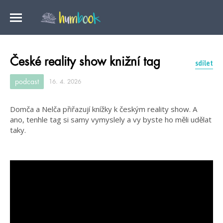
České reality show knižní tag
sdílet
podcast
16. 4. 2026
Domča a Nelča přiřazují knížky k českým reality show. A
ano, tenhle tag si samy vymyslely a vy byste ho měli udělat
taky.