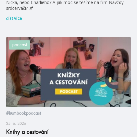
Nicka, nebo Charlieho? A jak moc se těšíme na film Navždy
srdcerváči? 🍂
číst více
podcast
#humbookpodcast
25. 6. 2026
Knihy a cestování