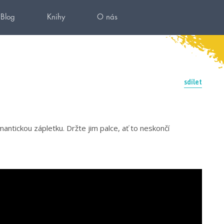
Blog
Knihy
O nás
sdílet
mantickou zápletku. Držte jim palce, ať to neskončí