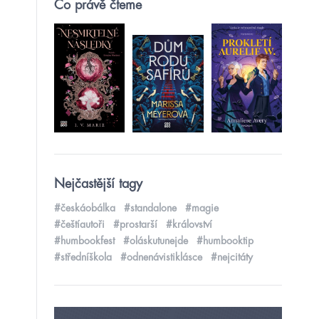
Co právě čteme
Nejčastější tagy
#českáobálka
#standalone
#magie
#češtíautoři
#prostarší
#království
#humbookfest
#oláskutunejde
#humbooktip
#středníškola
#odnenávistiklásce
#nejcitáty