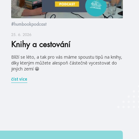
#humbookpodcast
25. 6. 2026
Knihy a cestování
Blíží se léto, a tak pro vás máme spoustu tipů na knihy,
díky kterým můžete alespoň částečně vycestovat do
jiných zemí 😁
číst více