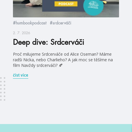
#humbookpodcast
#srdcerváči
2. 7. 2026
Deep dive: Srdcerváči
Proč milujeme Srdcerváče od Alice Oseman? Máme
radši Nicka, nebo Charlieho? A jak moc se těšíme na
film Navždy srdcerváči? 🍂
číst více