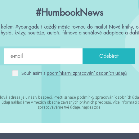
#HumbookNews
 kolem #youngadult každý měsíc rovnou do mailu! Nové knihy, c
chystá, kvízy, soutěže, autoři, filmové a seriálové adaptace a další
Souhlasím s
podmínkami zpracování osobních údajů
lová adresa je u nás v bezpečí. Přečti si
naše podmínky zpracování osobních úda
 údaji nakládáme v mezích obecně závazných právních předpisů. Více informací o
zpracováváme tvé údaje, najdeš
zde
.