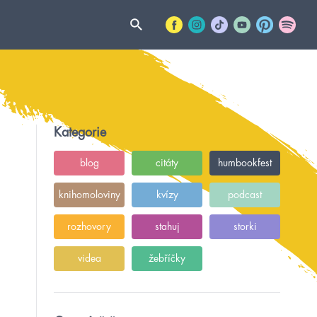
Kategorie
blog
citáty
humbookfest
knihomoloviny
kvízy
podcast
rozhovory
stahuj
storki
videa
žebříčky