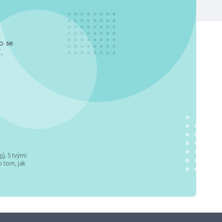
o se
.
jů
. S tvými
 tom, jak