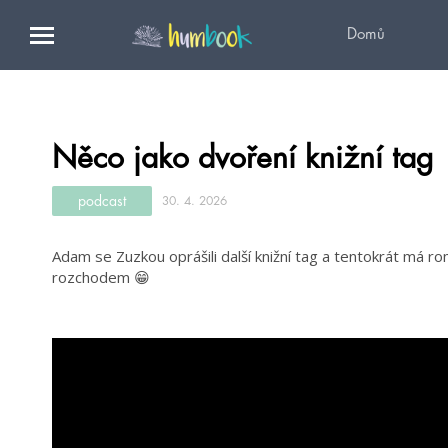
Domů
Něco jako dvoření knižní tag
podcast
30. 4. 2026
Adam se Zuzkou oprášili další knižní tag a tentokrát má ro
rozchodem 😁