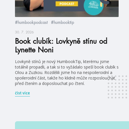
#humbookpodcast
#humbooktip
30. 7. 2026
Book clubík: Lovkyně stínu od
Lynette Noni
Lovkyně stínů je nový HumbookTip, kterému jsme
totálně propadli, a tak si to vyžádalo spešl book clubík s
Olou a Zuzkou. Rozdělili jsme ho na nespoileroidní a
spoileroidní část, takže ho klidně může rozposlouchat
před čtením a doposlouchat po čtení.
číst více