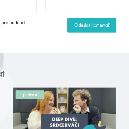
u pro budoucí
at
podcast