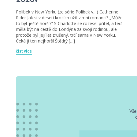
Polibek v New Yorku (ze série Polibek v…) Catherine
Rider Jak si v deseti krocích užít zimní romanci? „Může
to být ještě horší?“ S Charlotte se rozešel přítel, a teď
měla být na cestě do Londýna za svojí rodinou, ale
protože byl její let zrušený, trčí sama v New Yorku.
Čeká ji ten nejhorší Štědrý […]
číst více
Vše