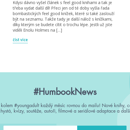
Kdysi dávno vyšel článek s feel good knihami a tak je
třeba vydat další díl! Přeci jen od té doby vyšla řada
bombastických feel good knížek, které si také zaslouží
být na seznamu. Takže tady je další nálož s knížkami,
díky kterým se budete cítit o trochu lépe. Jestli už jste
viděli Enolu Holmes na […]
číst více
#HumbookNews
 kolem #youngadult každý měsíc rovnou do mailu! Nové knihy, c
chystá, kvízy, soutěže, autoři, filmové a seriálové adaptace a další