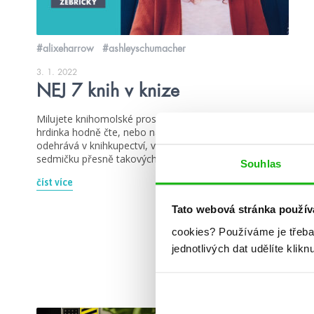
#alixeharrow
#ashleyschumacher
3. 1. 2022
NEJ 7 knih v knize
Milujete knihomolské prostředí v knihách? Když hlavní
hrdinka hodně čte, nebo na ni knihy mluví, nebo se to
odehrává v knihkupectví, v knihovně… Áňa vybrala top
sedmičku přesně takových knih. Která vede u vás?
Souhlas
číst více
Tato webová stránka použív
cookies?
Používáme je třeba
jednotlivých dat udělíte klikn