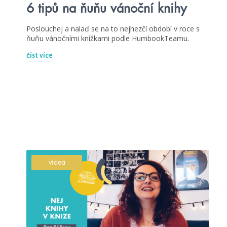
6 tipů na ňuňu vánoční knihy
Poslouchej a nalaď se na to nejhezčí období v roce s
ňuňu vánočními knížkami podle HumbookTeamu.
číst více
videa