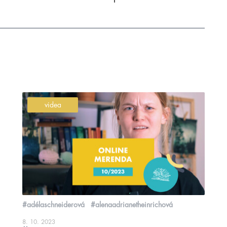
videa
#adélaschneiderová
#alenaadrianetheinrichová
8. 10. 2023