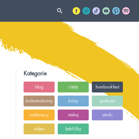
Kategorie
blog
citáty
humbookfest
knihomoloviny
kvízy
podcast
rozhovory
stahuj
storki
videa
žebříčky