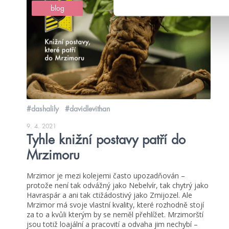
blog
#dashalily
#davidlevithan
9. 4. 2021
Tyhle knižní postavy patří do
Mrzimoru
Mrzimor je mezi kolejemi často upozadňován –
protože není tak odvážný jako Nebelvír, tak chytrý jako
Havraspár a ani tak ctižádostivý jako Zmijozel. Ale
Mrzimor má svoje vlastní kvality, které rozhodně stojí
za to a kvůli kterým by se neměl přehlížet. Mrzimorští
jsou totiž loajální a pracovití a odvaha jim nechybí –