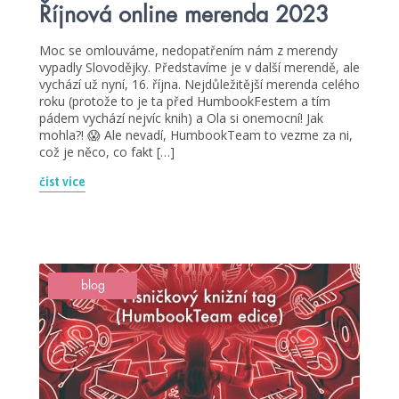
Říjnová online merenda 2023
Moc se omlouváme, nedopatřením nám z merendy
vypadly Slovodějky. Představíme je v další merendě, ale
vychází už nyní, 16. října. Nejdůležitější merenda celého
roku (protože to je ta před HumbookFestem a tím
pádem vychází nejvíc knih) a Ola si onemocní! Jak
mohla?! 😱 Ale nevadí, HumbookTeam to vezme za ni,
což je něco, co fakt […]
číst více
blog