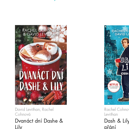
David Levithan, Rachel
Rachel Cohno
Cohnová
Levithan
Dvanáct dní Dashe &
Dash & Lil
Lily
přání