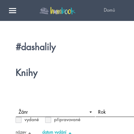
Domů
#dashalily
Knihy
Žánr
Rok
vydané
připravované
název
datum vydání