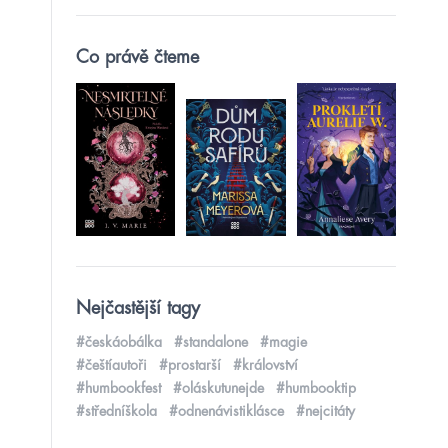
Co právě čteme
Nejčastější tagy
#českáobálka
#standalone
#magie
#češtíautoři
#prostarší
#království
#humbookfest
#oláskutunejde
#humbooktip
#středníškola
#odnenávistiklásce
#nejcitáty