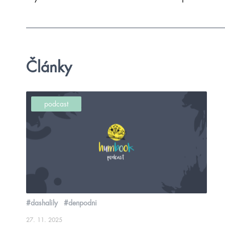
Články
podcast
#dashalily
#denpodni
27. 11. 2025