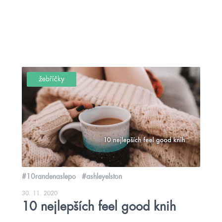
žebříčky
#10randenaslepo
#ashleyelston
30. 11. 2020
10 nejlepších feel good knih