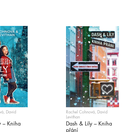
vá, David
Rachel Cohnová, David
Levithan
y – Kniha
Dash & Lily – Kniha
přání