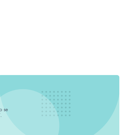
o se
.