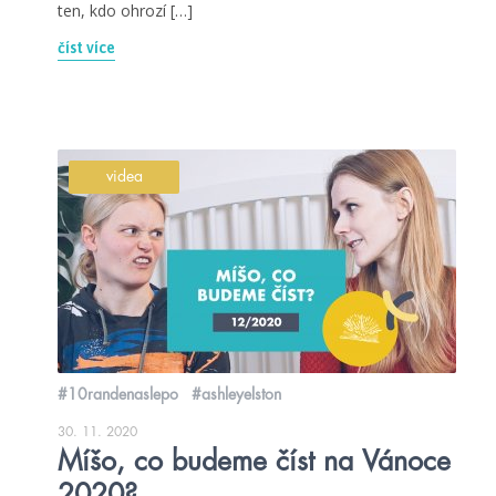
ten, kdo ohrozí […]
číst více
videa
#10randenaslepo
#ashleyelston
30. 11. 2020
Míšo, co budeme číst na Vánoce
2020?