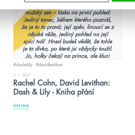
citáty
to většinou byli muži. Tohle je ryze
mužský sen – láska na první pohled:
Jediný tanec, během kterého poznáš,
že je to ta pravá; její zpěv, linoucí se z
nějaké věže, jediný pohled na její
spící tvář. Hned budeš vědět, že tohle
je ta dívka, po které jsi vždycky toužil.
Jo, holky čekají na prince, ale kluci
taky hledají své princezny. A nechtějí
#dashalily
#davidlevithan
žádné dlouhé rozhodování. Chtějí si
5. 1. 2021
hned být jistí.
Rachel Cohn, David Levithan:
Dash & Lily - Kniha přání
číst více