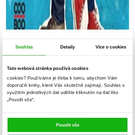
Souhlas
Detaily
Více o cookies
Tato webová stránka používá cookies
cookies?
Používáme je třeba k tomu, abychom Vám
Rachel Cohnová
David Levithan
doporučili knihy, které Vás skutečně zajímají.
Souhlas s
využitím jednotlivých dat udělíte kliknutím na tlačítko
Dash & Lily – Kniha přání
„Povolit vše“.
Kategorie: young adult
Žánr: Contemporary
Povolit vše
#dashalily
#davidlevithan
#protikladysepřitahují
#rachelcohn