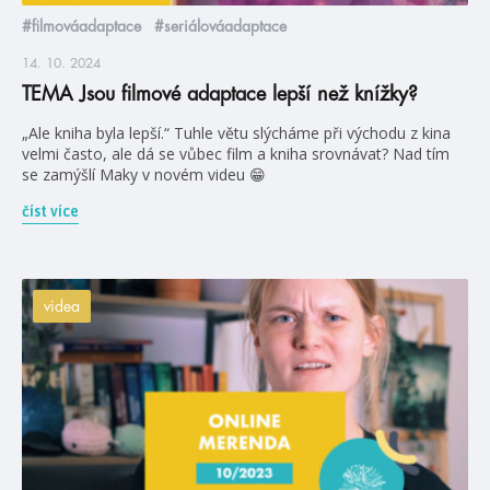
#filmováadaptace
#seriálováadaptace
14. 10. 2024
TEMA Jsou filmové adaptace lepší než knížky?
„Ale kniha byla lepší.“ Tuhle větu slýcháme při východu z kina
velmi často, ale dá se vůbec film a kniha srovnávat? Nad tím
se zamýšlí Maky v novém videu 😁
číst více
videa