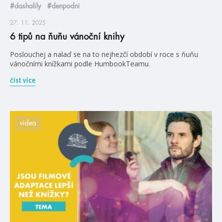
#dashalily
#denpodni
27. 11. 2025
6 tipů na ňuňu vánoční knihy
Poslouchej a nalaď se na to nejhezčí období v roce s ňuňu
vánočními knížkami podle HumbookTeamu.
číst více
videa