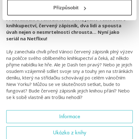
#seriálováadaptace
#slaďárna
#vánočnípříběhy
Přizpůsobit
Předvánoční a vánoční New York, jedno velké staré
knihkupectví, červený zápisník, dva lidi a spousta
úvah nejen o nesmrtelnosti chrousta… Nyní jako
seriál na Netflixu!
Lily zanechala chvíli před Vánoci červený zápisník plný výzev
na poličce svého oblíbeného knihkupectví a čeká, až někdo
přijme nabídku ke hře. Ale je Dash ten pravý? Nebo je jejich
osudem vzájemně sdílet svoje sny a touhy jen na stránkách
deníku, který na střídačku schovávají po celém vánočním
New Yorku? Můžou se ve skutečnosti setkat, bude to
fungovat? Bude červený zápisník jejich knihou přání? Nebo
se k sobě vlastně ani trošku nehodí?
Informace
Ukázka z knihy