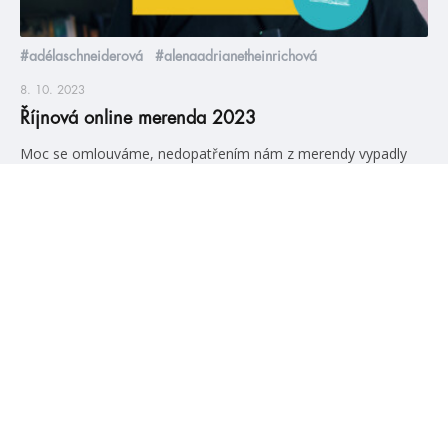
#adélaschneiderová
#alenaadrianetheinrichová
8. 10. 2023
Říjnová online merenda 2023
Moc se omlouváme, nedopatřením nám z merendy vypadly
Slovodějky. Představíme je v další merendě, ale vychází už
nyní, 16. října. Nejdůležitější merenda celého roku (protože to
je ta před HumbookFestem a tím pádem vychází nejvíc knih) a
Ola si onemocní! Jak mohla?! 😱 Ale nevadí, HumbookTeam to
vezme za ni, což je něco, co fakt […]
číst více
#HumbookNews