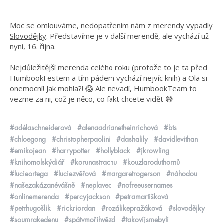
Moc se omlouváme, nedopatřením nám z merendy vypadly
Slovodějky
. Představíme je v další merendě, ale vychází už
nyní, 16. října.
Nejdůležitější merenda celého roku (protože to je ta před
HumbookFestem a tím pádem vychází nejvíc knih) a Ola si
onemocní! Jak mohla?! 😱 Ale nevadí, HumbookTeam to
vezme za ni, což je něco, co fakt chcete vidět 😅
#adélaschneiderová
#alenaadrianetheinrichová
#bts
#chloegong
#christopherpaolini
#dashalily
#davidlevithan
#emikojean
#harrypotter
#hollyblack
#jkrowling
#knihomolskýdiář
#korunastrachu
#kouzlaroduthornů
#lucieortega
#luciezvěřová
#margaretrogerson
#náhodou
#našezakázanévášně
#neplavec
#nofreeusernames
#onlinemerenda
#percyjackson
#petramartišková
#petrhugošlik
#rickriordan
#rozálikepražáková
#slovodějky
#soumrakedenu
#spátvmořihvězd
#takovíjsmebyli