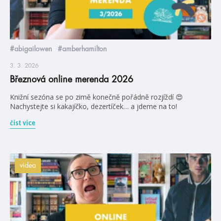
#abigailowen
#amberhamilton
3. 3. 2026
Březnová online merenda 2026
Knižní sezóna se po zimě konečně pořádně rozjíždí 😍
Nachystejte si kakajíčko, dezertíček… a jdeme na to!
číst více
videa