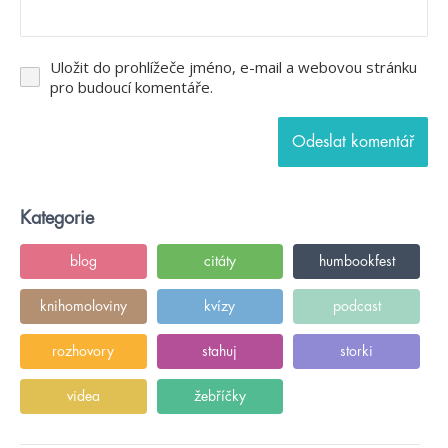
Uložit do prohlížeče jméno, e-mail a webovou stránku
pro budoucí komentáře.
Kategorie
blog
citáty
humbookfest
knihomoloviny
kvízy
podcast
rozhovory
stahuj
storki
videa
žebříčky