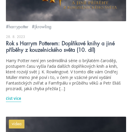
#harrypotter
#jkrowling
28. 8. 2023
Rok s Harrym Potterem: Doplňkové knihy a jiné
příběhy z kouzelnického světa (10. díl)
Harry Potter není jen sedmidílná série o brýlatém čaroději,
postupem času vyšla řada dalších doplňkových knih a knih,
které rozvíjí svět J. K. Rowlingové. V tomto díle vám Ondřej
Müller mimo jiné poví i to, v čem je vzácné první vydání
Fantastických zvířat a Famfrpálu v průběhu věků a Petr Eliáš
prozradí, jaká chyba přežila […]
číst více
videa