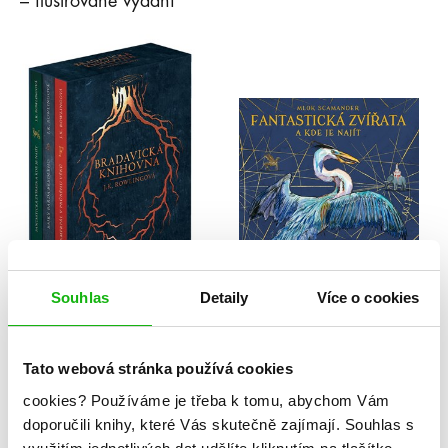
– ilustrované vydání
Souhlas
Detaily
Více o cookies
J. K. Rowlingová
J. K. Rowlingová
Bradavická knihovna –
Fantastická zvířata –
Tato webová stránka používá cookies
BOX
ilustrované vydání
cookies?
Používáme je třeba k tomu, abychom Vám
doporučili knihy, které Vás skutečně zajímají.
Souhlas s