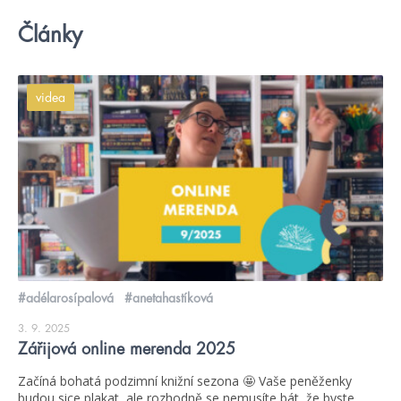
Články
videa
#adélarosípalová
#anetahastíková
3. 9. 2025
Zářijová online merenda 2025
Začíná bohatá podzimní knižní sezona 🤩 Vaše peněženky
budou sice plakat, ale rozhodně se nemusíte bát, že byste