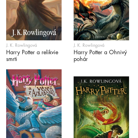
J. K. Rowlingová
J. K. Rowlingová
Harry Potter a relikvie
Harry Potter a Ohnivý
smrti
pohár