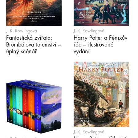
J. K. Rowlingová
J. K. Rowlingová
Fantastická zvířata:
Harry Potter a Fénixův
Brumbálova tajemství –
řád – ilustrované
úplný scénář
vydání
J. K. Rowlingová