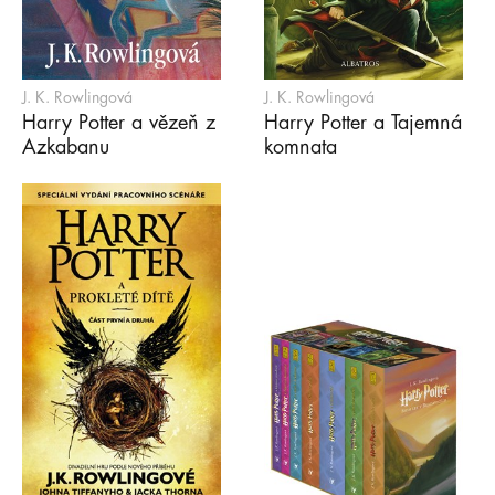
J. K. Rowlingová
J. K. Rowlingová
Harry Potter a vězeň z
Harry Potter a Tajemná
Azkabanu
komnata