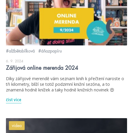
#alžbětabílková
#áňazpapíru
6. 9. 2024
Zářijová online merenda 2024
Díky zářijové merendě vám seznam knih k přečtení naroste o
tři kilometry, blíží se totiž podzimní knižní sezóna, a to
znamená hodně knížek a taky hodně knižních novinek 😍
číst více
videa