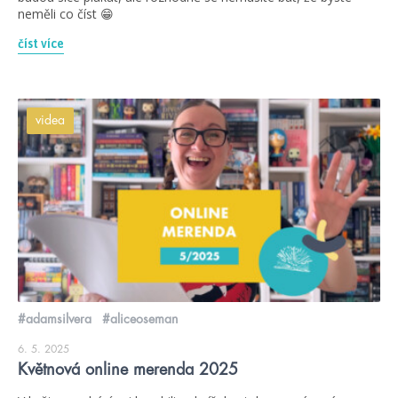
neměli co číst 😁
číst více
videa
#adamsilvera
#aliceoseman
6. 5. 2025
Květnová online merenda 2025