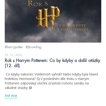
#harrypotter
#jkrowling
23. 10. 2023
Rok s Harrym Potterem: Co by kdyby a další otázky
(12. díl)
Co kdyby nakonec Voldemort vyhrál? Nebo kdyby byla hlavní
hrdinkou Hermiona? 🤔 V posledním díle Roku s Harrym
Potterem odpovídají všichni účastníci tohoto seriálu na
záludné otázky 😅
číst více