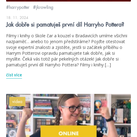
#harrypotter
#jkrowling
18. 11. 2024
Jak dobře si pamatuješ první díl Harryho Pottera?
Filmy i knihy o škole čar a kouzel v Bradavicích umíme všichni
nazpaměť… anebo to jenom předstíráme? Pojďte otestovat
svoje expertní znalosti a zjistěte, jestli si začátek příběhu o
Harrym Potterovi opravdu pamatujete tak dobře, jak si
myslíte. Čeká vás totiž pár pekelných otázek! Jak dobře si
pamatuješ první díl Harryho Pottera? Filmy i knihy […]
číst více
videa