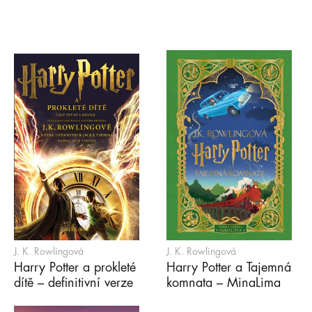
J. K. Rowlingová
J. K. Rowlingová
Harry Potter a prokleté
Harry Potter a Tajemná
dítě – definitivní verze
komnata – MinaLima