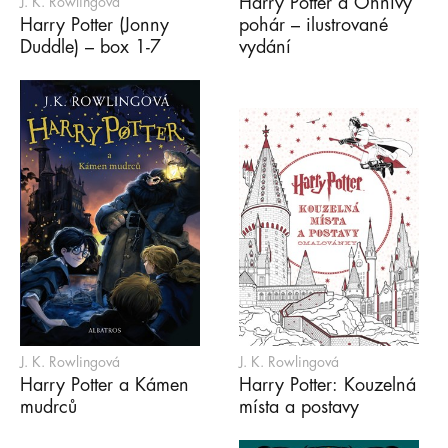
Harry Potter a Ohnivý
J. K. Rowlingová
Harry Potter (Jonny
pohár – ilustrované
Duddle) – box 1-7
vydání
J. K. Rowlingová
J. K. Rowlingová
Harry Potter a Kámen
Harry Potter: Kouzelná
mudrců
místa a postavy