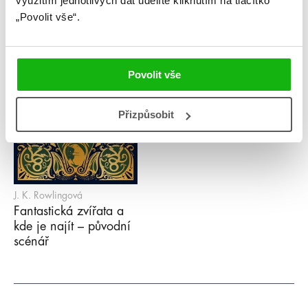
využitím jednotlivých dat udělíte kliknutím na tlačítko
„Povolit vše“.
Povolit vše
Přizpůsobit
J. K. Rowlingová
Fantastická zvířata a
kde je najít – původní
scénář