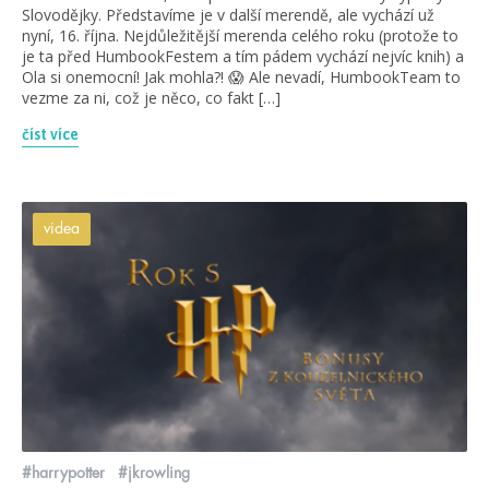
Slovodějky. Představíme je v další merendě, ale vychází už
nyní, 16. října. Nejdůležitější merenda celého roku (protože to
je ta před HumbookFestem a tím pádem vychází nejvíc knih) a
Ola si onemocní! Jak mohla?! 😱 Ale nevadí, HumbookTeam to
vezme za ni, což je něco, co fakt […]
číst více
videa
#harrypotter
#jkrowling