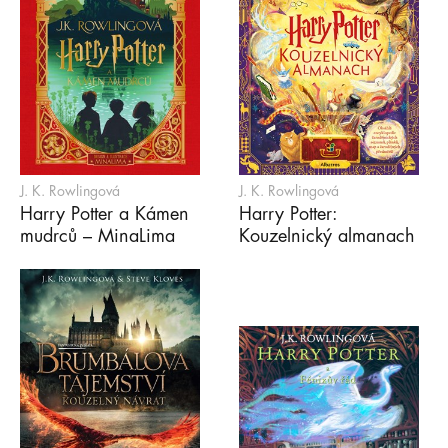
J. K. Rowlingová
J. K. Rowlingová
Harry Potter a Kámen
Harry Potter:
mudrců – MinaLima
Kouzelnický almanach