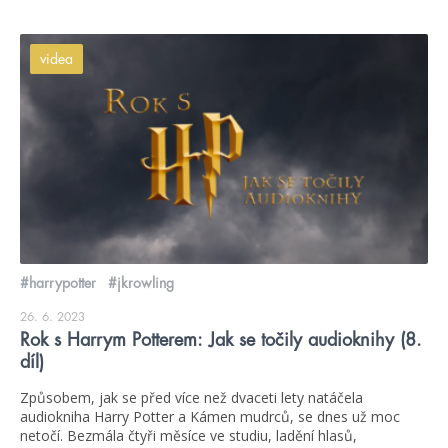
videa
#harrypotter
#jkrowling
26. 6. 2023
Rok s Harrym Potterem: Jak se točily audioknihy (8.
díl)
Způsobem, jak se před více než dvaceti lety natáčela
audiokniha Harry Potter a Kámen mudrců, se dnes už moc
netočí. Bezmála čtyři měsíce ve studiu, ladění hlasů,