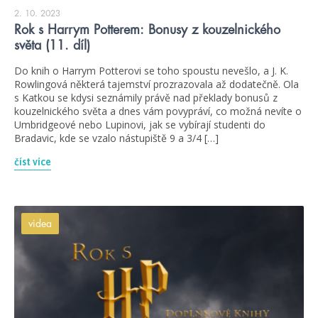
2. 10. 2023
Rok s Harrym Potterem: Bonusy z kouzelnického
světa (11. díl)
Do knih o Harrym Potterovi se toho spoustu nevešlo, a J. K.
Rowlingová některá tajemství prozrazovala až dodatečně. Ola
s Katkou se kdysi seznámily právě nad překlady bonusů z
kouzelnického světa a dnes vám povypráví, co možná nevíte o
Umbridgeové nebo Lupinovi, jak se vybírají studenti do
Bradavic, kde se vzalo nástupiště 9 a 3/4 […]
číst více
videa