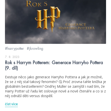
#harrypotter
#jkrowling
7. 8. 2023
Rok s Harrym Potterem: Generace Harryho Pottera
(9. díl)
Existuje něco jako generace Harryho Pottera a jak je možné,
že se z něj stal takový fenomén? 🤔 Proč zrovna tahle knížka je
globálním bestsellerem? Ondřej Müller se zamýšlí i nad tím, že
Harry Potter už řadu let oslovuje nové a nové čtenáře a co si z
něj odnáší děti versus dospělí.
číst více