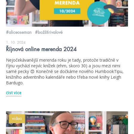
#aliceoseman
#božštírivalové
1. 10. 2024
Říjnová online merenda 2024
Nejočekávanější merenda roku je tady, protože tradičně v
říjnu vychází nejvíc knížek (ehm, skoro 30) a jsou mezi nimi
samé pecky 😍 Konečně se dočkáme nového HumbookTipu,
knižního adventního kalendáře nebo třeba nové knihy Leigh
Bardugo.
číst více
videa