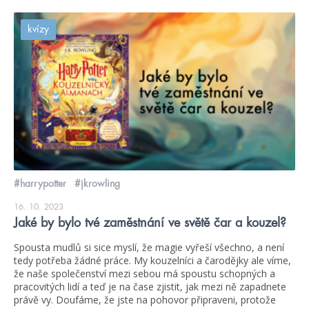
kvízy
#harrypotter
#jkrowling
16. 10. 2023
Jaké by bylo tvé zaměstnání ve světě čar a kouzel?
Spousta mudlů si sice myslí, že magie vyřeší všechno, a není
tedy potřeba žádné práce. My kouzelníci a čarodějky ale víme,
že naše společenství mezi sebou má spoustu schopných a
pracovitých lidí a teď je na čase zjistit, jak mezi ně zapadnete
právě vy. Doufáme, že jste na pohovor připraveni, protože