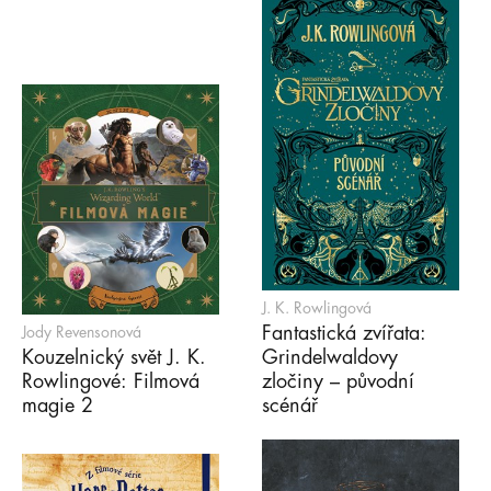
J. K. Rowlingová
Fantastická zvířata:
Jody Revensonová
Kouzelnický svět J. K.
Grindelwaldovy
Rowlingové: Filmová
zločiny – původní
magie 2
scénář