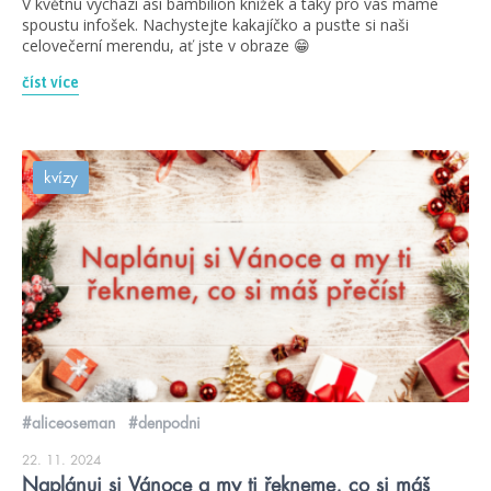
V květnu vychází asi bambilion knížek a taky pro vás máme
spoustu infošek. Nachystejte kakajíčko a pusťte si naši
celovečerní merendu, ať jste v obraze 😁
číst více
kvízy
#aliceoseman
#denpodni
22. 11. 2024
Naplánuj si Vánoce a my ti řekneme, co si máš