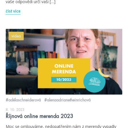
vaše odpovědi určí vaši […]
číst více
videa
#adélaschneiderová
#alenaadrianetheinrichová
8. 10. 2023
Říjnová online merenda 2023
Moc se omlouváme, nedopatřením nám z merendy vypadly