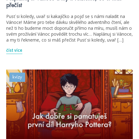
přečíst
Pusť si koledy, uvař si kakajíčko a pojď se s námi naladit na
Vánoce! Máme pro tebe dávku skvělého adventního čtení, ale
než ti ho budeme moct doporučit přímo na míru, musíš nám o
svém prožívání Vánoc povědět trochu víc… Naplánuj si Vánoce,
a my ti řekneme, co si máš přečíst Pusť si koledy, uvař […]
číst více
kvízy