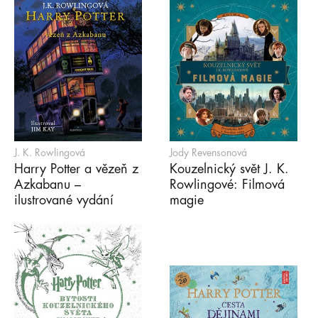
J. K. Rowlingová
Jody Revensonová
Harry Potter a vězeň z
Kouzelnický svět J. K.
Azkabanu –
Rowlingové: Filmová
ilustrované vydání
magie