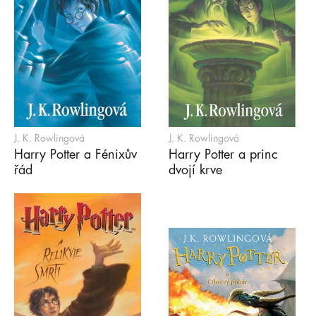
J. K. Rowlingová
J. K. Rowlingová
Harry Potter a Fénixův
Harry Potter a princ
řád
dvojí krve