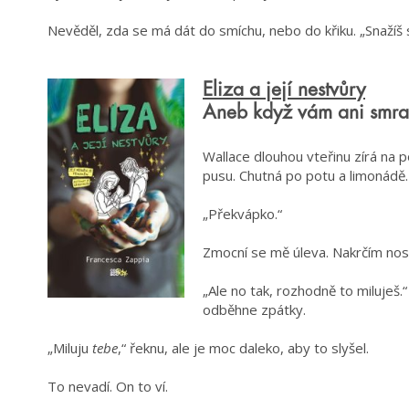
Nevěděl, zda se má dát do smíchu, nebo do křiku. „Snažíš s
Eliza a její nestvůry
Aneb když vám ani smra
Wallace dlouhou vteřinu zírá na p
pusu. Chutná po potu a limonádě. 
„Překvápko.“
Zmocní se mě úleva. Nakrčím nos 
„Ale no tak, rozhodně to miluje
odběhne zpátky.
„Miluju
tebe
,“ řeknu, ale je moc daleko, aby to slyšel.
To nevadí. On to ví.