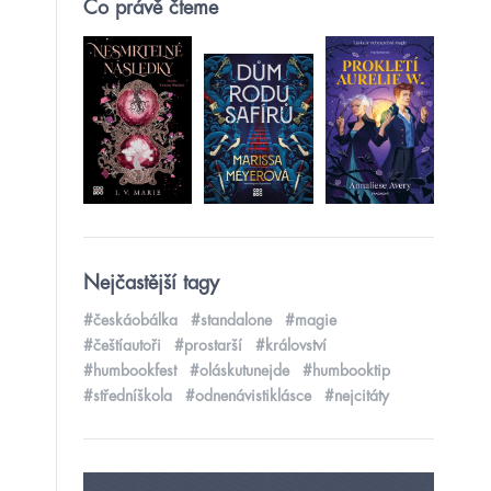
Co právě čteme
Nejčastější tagy
#českáobálka
#standalone
#magie
#češtíautoři
#prostarší
#království
#humbookfest
#oláskutunejde
#humbooktip
#středníškola
#odnenávistiklásce
#nejcitáty