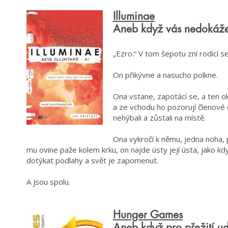
Illuminae
Aneb když vás nedokáže r
„Ezro.“ V tom šepotu zní rodící s
On přikývne a nasucho polkne.
Ona vstane, zapotácí se, a ten o
a ze vchodu ho pozorují členové 
nehýbali a zůstali na místě.
Ona vykročí k němu, jedna noha, 
mu ovine paže kolem krku, on najde ústy její ústa, jako kd
dotýkat podlahy a svět je zapomenut.
A jsou spolu.
Hunger Games
Aneb když pro přežití ud