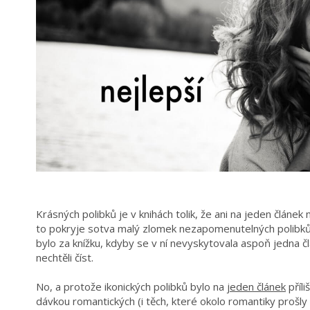
Krásných polibků je v knihách tolik, že ani na jeden článek
to pokryje sotva malý zlomek nezapomenutelných polibků. P
bylo za knížku, kdyby se v ní nevyskytovala aspoň jedna 
nechtěli číst.
No, a protože ikonických polibků bylo na
jeden článek
příli
dávkou romantických (i těch, které okolo romantiky prošl