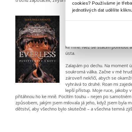
trochu zapotáceli, zvýšil hlas: „Hej! Tady kolem se válčí!“
cookies?
Používáme je třeba
jednotlivých dat udělíte klikn
Everless
Aneb když vám polibek st
Ukáže se však, že na mně nezáleží
ke mně. Než se stačím pohnout a 
ústa.
Zalapám po dechu. Na moment úp
soukromá válka. Začne v mé hrud
zároveň nekřičí, abych se okamžit
vyhrává to druhé. Roan mi zajede p
lepší přístup. Moje ruce, jakoby
přitáhnou ho ke mně. Pocítím touhu – nejen po samotném 
způsobem, jakým jsem milovala já jeho, když jsem byla ma
dětství, aby všechno bylo skutečné – a všechna temná zjišt