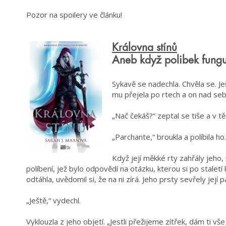
Pozor na spoilery ve článku!
Královna stínů
Aneb když polibek funguj
Sykavě se nadechla. Chvěla se. Je
mu přejela po rtech a on nad seb
„Nač čekáš?“ zeptal se tiše a v t
„Parchante,“ broukla a políbila ho.
Když její měkké rty zahřály jeho,
políbení, jež bylo odpovědí na otázku, kterou si po staletí
odtáhla, uvědomil si, že na ni zírá. Jeho prsty sevřely její pa
„Ještě,“ vydechl.
Vyklouzla z jeho objetí. „Jestli přežijeme zítřek, dám ti vše