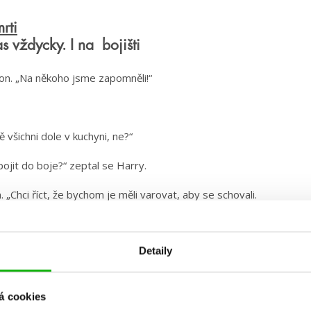
rti
s vždycky. I na bojišti
Ron. „Na někoho jsme zapomněli!“
ě všichni dole v kuchyni, ne?“
pojit do boje?“ zeptal se Harry.
 „Chci říct, že bychom je měli varovat, aby se schovali.
 nařizovat, aby za nás umírali…“
 na podlahu všechny baziliščí zuby. Rozběhla se k Ronovi,
Detaily
il zuby i koště, které držel, a opětoval její políbení tak
se k sobě Ron s Hermionou přitiskli ještě pevněji, až se
á cookies