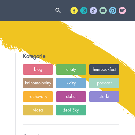
Kategorie
blog
citáty
humbookfest
knihomoloviny
kvízy
podcast
rozhovory
stahuj
storki
videa
žebříčky