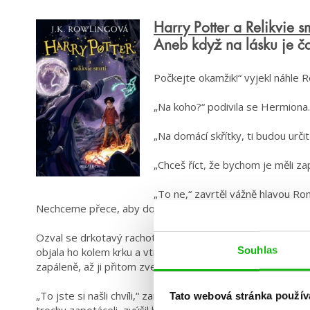
Harry Potter a Relikvie sm
Aneb když na lásku je ča
Počkejte okamžik!“ vyjekl náhle 
„Na koho?“ podivila se Hermiona.
„Na domácí skřítky, ti budou určit
„Chceš říct, že bychom je měli za
„To ne,“ zavrtěl vážně hlavou Ron.
Nechceme přece, aby dopadli jako Dobby. A nemůžeme jim
Ozval se drkotavý rachot – Hermioně se vysypaly z náruče
Souhlas
objala ho kolem krku a vtiskla mu vášnivý polibek. Ron odhod
zapáleně, až ji přitom zvedl do vzduchu.
„To jste si našli chvíli,“ zamumlal rozpačitě Harry, a když 
Tato webová stránka použív