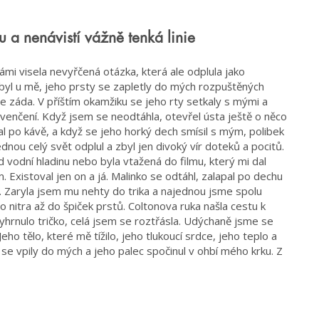
 a nenávistí vážně tenká linie
mi visela nevyřčená otázka, která ale odplula jako
ž byl u mě, jeho prsty se zapletly do mých rozpuštěných
e záda. V příštím okamžiku se jeho rty setkaly s mými a
enčení. Když jsem se neodtáhla, otevřel ústa ještě o něco
al po kávě, a když se jeho horký dech smísil s mým, polibek
dnou celý svět odplul a zbyl jen divoký vír doteků a pocitů.
d vodní hladinu nebo byla vtažená do filmu, který mi dal
Existoval jen on a já. Malinko se odtáhl, zalapal po dechu
ji. Zaryla jsem mu nehty do trika a najednou jsme spolu
o nitra až do špiček prstů. Coltonova ruka našla cestu k
yhrnulo tričko, celá jsem se roztřásla. Udýchaně jsme se
Jeho tělo, které mě tížilo, jeho tlukoucí srdce, jeho teplo a
i se vpily do mých a jeho palec spočinul v ohbí mého krku. Z