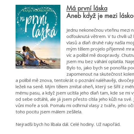
Má první láska
Aneb když je mezi láskou
Jednu nekonečnou vteřinu mezi ná
odfouknutá větrem. V tu chvíli u
vlasů a dlaň druhé ruky našla moj
mým tělem projelo příjemné mrav
víc a políbil mě doopravdy. Chutn
jsem mu bez váhání oplatila. Naje
Bylo to, jako bych se ponořila po
zapomenout na skutečnost kolem. 
a políbil mě znova, tentokrát o poznání naléhavěji, divoče
leželi na seně. Mým tělem zmítal oheň, který se šířil z méh
mému pasu, a když jsem ucítila jeho dlaň tam, kde se mi v
od sebe odtáhli, ale já jsem přesto cítila jeho kůži na své. 
vůni moře a soli. Pomalu mi odhrnul vlasy z tváře, jeho oč
toho pocitu jsem málem zešílela.
Nejradši bych ho líbala dál. Celé hodiny. Už napořád.