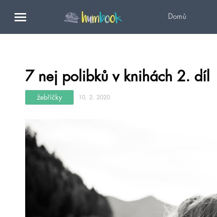
Domů
7 nej polibků v knihách 2. díl
žebříčky
10. 2. 2020