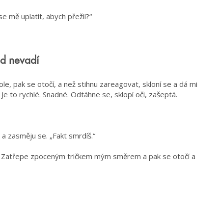
e mě uplatit, abych přežil?“
d nevadí
ole, pak se otočí, a než stihnu zareagovat, skloní se a dá mi
Je to rychlé. Snadné. Odtáhne se, sklopí oči, zašeptá.
a zasměju se. „Fakt smrdíš.“
š.“ Zatřepe zpoceným tričkem mým směrem a pak se otočí a