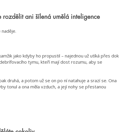
ozdělit ani šílená umělá inteligence
e naděje.
kamžik jako kdyby ho propustil – najednou už utíká přes dok
debrífovacího tymu, kteří mají dost rozumu, aby se
pak druhá, a potom už se on po ní natahuje a srazí se. Ona
yby tonul a ona měla vzduch, a její nohy se přestanou
ěláte cokoliv