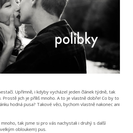
 nestačí. Upřímně, i kdyby vycházel jeden článek týdně, tak
rostě jich je příliš mnoho. A to je vlastně dobře! Co by to
článku hodná pusa? Takové věci, bychom vlastně nakonec ani
š mnoho, tak jsme si pro vás nachystali i druhý s další
y velkým obloukem) pus.