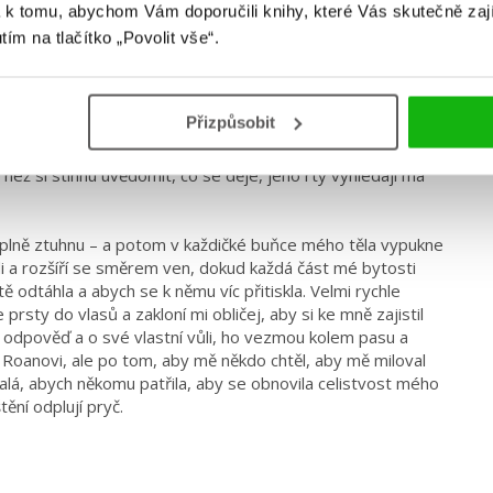
 k tomu, abychom Vám doporučili knihy, které Vás skutečně zaj
utím na tlačítko „Povolit vše“.
ojí za všechen čas v životě
Přizpůsobit
, protože Roan už se rozhodl. Skloní se dolů a přitiskne se
než si stihnu uvědomit, co se děje, jeho rty vyhledají má
lně ztuhnu – a potom v každičké buňce mého těla vypukne
i a rozšíří se směrem ven, dokud každá část mé bytosti
ě odtáhla a abych se k němu víc přitiskla. Velmi rychle
rsty do vlasů a zakloní mi obličej, aby si ke mně zajistil
 v odpověď a o své vlastní vůli, ho vezmou kolem pasu a
Roanovi, ale po tom, aby mě někdo chtěl, aby mě miloval
lá, abych někomu patřila, aby se obnovila celistvost mého
ění odplují pryč.