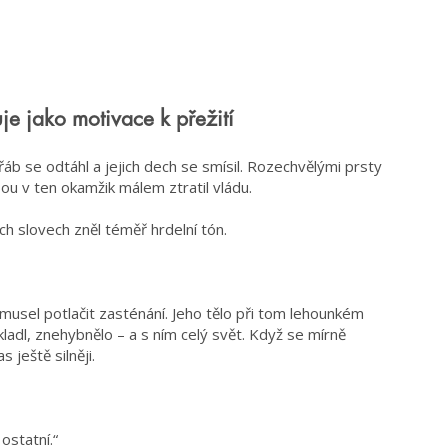
e jako motivace k přežití
řáb se odtáhl a jejich dech se smísil. Rozechvělými prsty
ou v ten okamžik málem ztratil vládu.
ěch slovech zněl téměř hrdelní tón.
 musel potlačit zasténání. Jeho tělo při tom lehounkém
 kladl, znehybnělo – a s ním celý svět. Když se mírně
s ještě silněji.
 ostatní.“