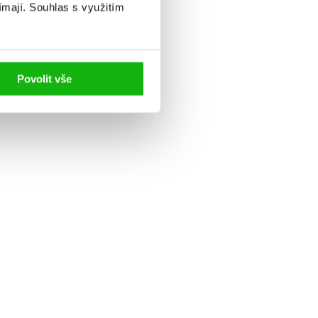
ímají.
Souhlas s využitím
Povolit vše