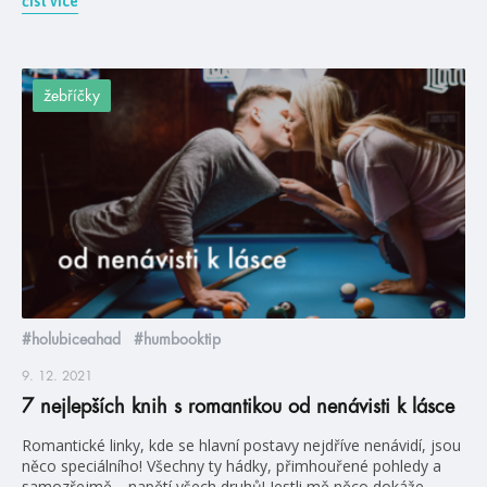
číst více
žebříčky
#holubiceahad
#humbooktip
9. 12. 2021
7 nejlepších knih s romantikou od nenávisti k lásce
Romantické linky, kde se hlavní postavy nejdříve nenávidí, jsou
něco speciálního! Všechny ty hádky, přimhouřené pohledy a
samozřejmě… napětí všech druhů! Jestli mě něco dokáže