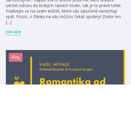
udržet vzhůru do brzkých ranních hodin, tak je to právě tohle.
Podívejte se na sedm knížek, které vás zaručeně nenechají
spát. Pozor, v článku na vás můžou čekat spoilery! Znáte ten
[…]
číst více
blog
#humbookblogeři
#odnenávistiklásce