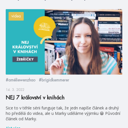
videa
#améliewenzhao
#brigidkemmerer
14. 3. 2022
NEJ 7 království v knihách
Sice to v téhle sérii funguje tak, že jedn napíše článek a druhý
ho předělá do videa, ale u Marky uděláme výjimku 😁 Původní
článek od Marky.