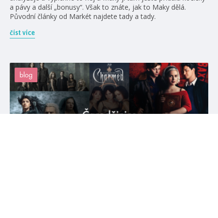
a pávy a další „bonusy“. Však to znáte, jak to Maky dělá.
Původní články od Markét najdete tady a tady.
číst více
blog
#čarodol
#crystalsmith
30. 4. 2020
Čarodějnice v knihách a seriálech