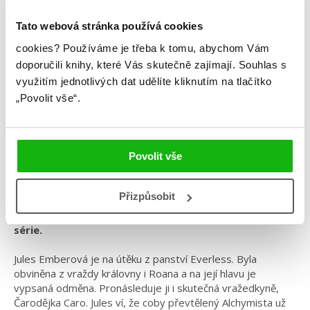
Tato webová stránka používá cookies
Sara Hollandová
cookies?
Používáme je třeba k tomu, abychom Vám
doporučili knihy, které Vás skutečně zajímají.
Souhlas s
Everless – Panství zášti a lásky
využitím jednotlivých dat udělíte kliknutím na tlačítko
„Povolit vše“.
Kategorie: young adult
Žánr: Fantasy
Série: Everless
Povolit vše
#everless
#království
#magie
#saraholland
Přizpůsobit
Čas je zbraň. Jen ona ví, jak ji použít. Závěrečný díl
série.
Jules Emberová je na útěku z panství Everless. Byla
obviněna z vraždy královny i Roana a na její hlavu je
vypsaná odměna. Pronásleduje ji i skutečná vražedkyně,
Čarodějka Caro. Jules ví, že coby převtělený Alchymista už