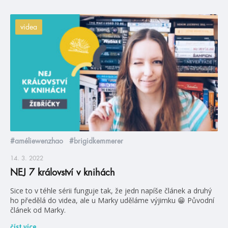
videa
#améliewenzhao
#brigidkemmerer
14. 3. 2022
NEJ 7 království v knihách
Sice to v téhle sérii funguje tak, že jedn napíše článek a druhý
ho předělá do videa, ale u Marky uděláme výjimku 😁 Původní
článek od Marky.
číst více