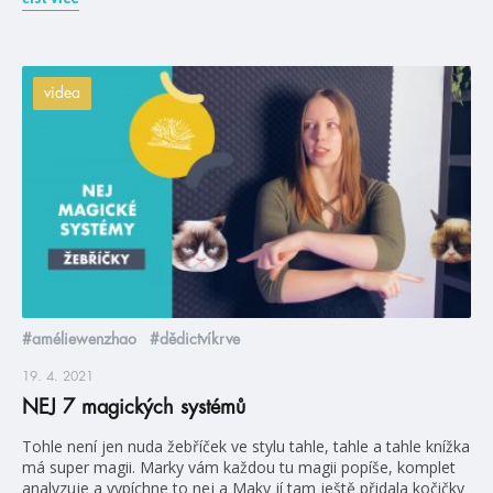
videa
#améliewenzhao
#dědictvíkrve
19. 4. 2021
NEJ 7 magických systémů
Tohle není jen nuda žebříček ve stylu tahle, tahle a tahle knížka
má super magii. Marky vám každou tu magii popíše, komplet
analyzuje a vypíchne to nej a Maky jí tam ještě přidala kočičky