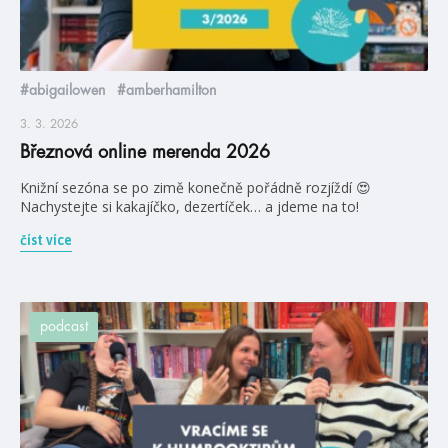
#abigailowen
#amberhamilton
3. 3. 2026
Březnová online merenda 2026
Knižní sezóna se po zimě konečně pořádně rozjíždí 😍
Nachystejte si kakajíčko, dezertíček… a jdeme na to!
číst více
podcast