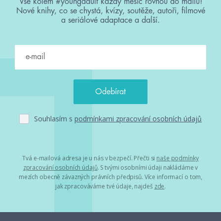
Vše kolem #youngadult každý měsíc rovnou do mailu!
Nové knihy, co se chystá, kvízy, soutěže, autoři, filmové
a seriálové adaptace a další.
Souhlasím s
podmínkami zpracování osobních údajů
Tvá e-mailová adresa je u nás v bezpečí. Přečti si
naše podmínky
zpracování osobních údajů
. S tvými osobními údaji nakládáme v
mezích obecně závazných právních předpisů. Více informací o tom,
jak zpracováváme tvé údaje, najdeš
zde
.