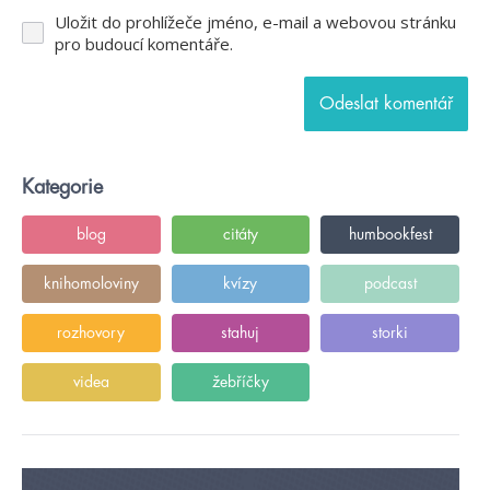
Uložit do prohlížeče jméno, e-mail a webovou stránku
pro budoucí komentáře.
Kategorie
blog
citáty
humbookfest
knihomoloviny
kvízy
podcast
rozhovory
stahuj
storki
videa
žebříčky