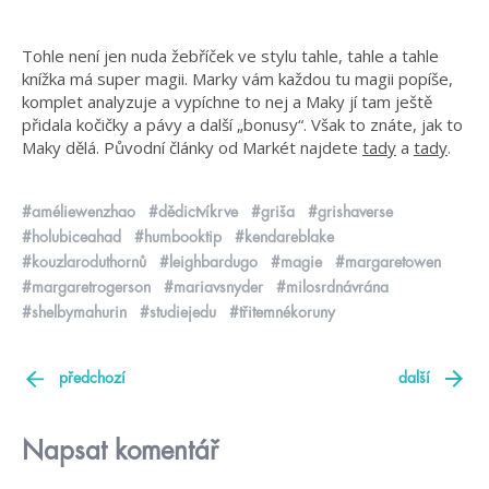
Tohle není jen nuda žebříček ve stylu tahle, tahle a tahle
knížka má super magii. Marky vám každou tu magii popíše,
komplet analyzuje a vypíchne to nej a Maky jí tam ještě
přidala kočičky a pávy a další „bonusy“. Však to znáte, jak to
Maky dělá. Původní články od Markét najdete
tady
a
tady
.
#améliewenzhao
#dědictvíkrve
#griša
#grishaverse
#holubiceahad
#humbooktip
#kendareblake
#kouzlaroduthornů
#leighbardugo
#magie
#margaretowen
#margaretrogerson
#mariavsnyder
#milosrdnávrána
#shelbymahurin
#studiejedu
#třitemnékoruny
předchozí
další
Napsat komentář