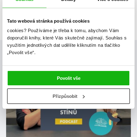
Tato webová stránka používá cookies
cookies?
Používáme je třeba k tomu, abychom Vám
doporučili knihy, které Vás skutečně zajímají.
Souhlas s
využitím jednotlivých dat udělíte kliknutím na tlačítko
Posty, které by tě mohly zajímat
„Povolit vše“.
podcast
Povolit vše
Přizpůsobit