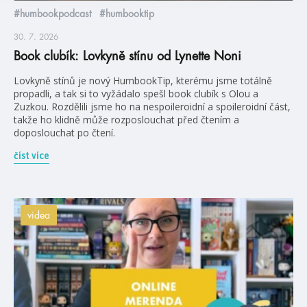
#humbookpodcast
#humbooktip
30. 7. 2026
Book clubík: Lovkyně stínu od Lynette Noni
Lovkyně stínů je nový HumbookTip, kterému jsme totálně
propadli, a tak si to vyžádalo spešl book clubík s Olou a
Zuzkou. Rozdělili jsme ho na nespoileroidní a spoileroidní část,
takže ho klidně může rozposlouchat před čtením a
doposlouchat po čtení.
číst více
videa