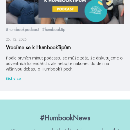
#humbookpodcast
#humbooktip
25. 12. 2025
Vracíme se k HumbookTipům
Podle prvních minut podcastu se může zdát, že diskutujeme o
adventních kalendářích, ale nebojte nakonec dojde i na
vášnivou debatu o HumbookTipech.
číst více
#HumbookNews