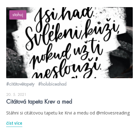
stahuj
#citátovétapety
#holubiceahad
20. 5. 2021
Citátová tapeta Krev a med
Stáhni si citátovou tapetu ke Krvi a medu od @mlovesreading
číst více