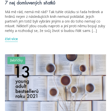
7 nej domluvených sňatků
Má mě rád, nemá mě rád? Tak tuhle otázku si řada hrdinek a
hrdinů nejen z následujících knih nemusí pokládat. Jejich
partneři jim totiž byli vybráni jinými a oni do toho nemají co
mluvit. Někteří jdou osudu naproti a jiní proti němu bojují zuby
nehty a rozhodují se, že svůj život si budou řídit sami. […]
číst více
žebříčky