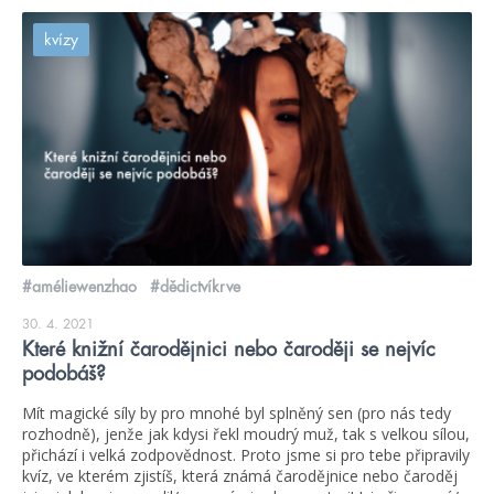
kvízy
#améliewenzhao
#dědictvíkrve
30. 4. 2021
Které knižní čarodějnici nebo čaroději se nejvíc
podobáš?
Mít magické síly by pro mnohé byl splněný sen (pro nás tedy
rozhodně), jenže jak kdysi řekl moudrý muž, tak s velkou sílou,
přichází i velká zodpovědnost. Proto jsme si pro tebe připravily
kvíz, ve kterém zjistíš, která známá čarodějnice nebo čaroděj