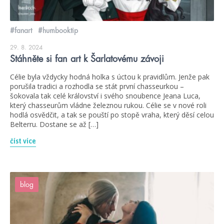
#fanart
#humbooktip
29. 8. 2024
Stáhněte si fan art k Šarlatovému závoji
Célie byla vždycky hodná holka s úctou k pravidlům. Jenže pak
porušila tradici a rozhodla se stát první chasseurkou –
šokovala tak celé království i svého snoubence Jeana Luca,
který chasseurům vládne železnou rukou. Célie se v nové roli
hodlá osvědčit, a tak se pouští po stopě vraha, který děsí celou
Belterru. Dostane se až […]
číst více
blog