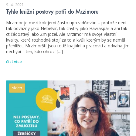
9. 4. 2021
Tyhle knižní postavy patří do Mrzimoru
Mrzimor je mezi kolejemi často upozadňován – protože není
tak odvážný jako Nebelvír, tak chytrý jako Havraspár a ani tak
ctižádostivý jako Zmijozel. Ale Mrzimor má svoje vlastní
kvality, které rozhodně stojí za to a kvůli kterým by se neměl
přehlížet. Mrzimorští jsou totiž loajální a pracovití a odvaha jim
nechybí – ten, kdo ohrozí […]
číst více
videa