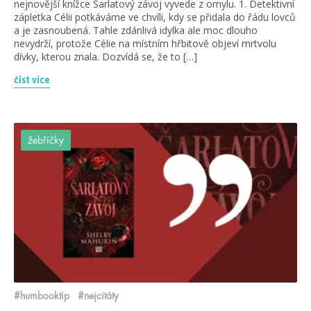
nejnovější knížce Šarlatový závoj vyvede z omylu. 1. Detektivní
zápletka Célii potkáváme ve chvíli, kdy se přidala do řádu lovců
a je zasnoubená. Tahle zdánlivá idylka ale moc dlouho
nevydrží, protože Célie na místním hřbitově objeví mrtvolu
dívky, kterou znala. Dozvídá se, že to […]
číst více
žebříčky
#humbooktip
#nejcitáty