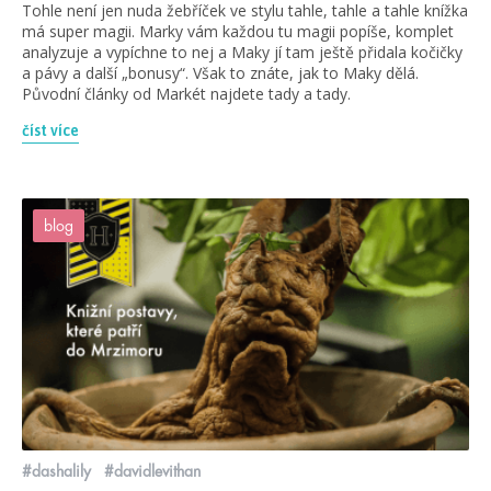
Tohle není jen nuda žebříček ve stylu tahle, tahle a tahle knížka
má super magii. Marky vám každou tu magii popíše, komplet
analyzuje a vypíchne to nej a Maky jí tam ještě přidala kočičky
a pávy a další „bonusy“. Však to znáte, jak to Maky dělá.
Původní články od Markét najdete tady a tady.
číst více
blog
#dashalily
#davidlevithan