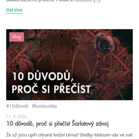
číst více
blog
#10důvodů
#humbooktip
11. 9. 2024
10 důvodů, proč si přečíst Šarlatový závoj
Že už jsou upíři ohrané knižní téma? Shelby Mahurin vás ve své