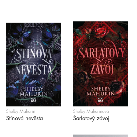
Shelby Mahurin
Shelby Mahurinová
Stínová nevěsta
Šarlatový závoj