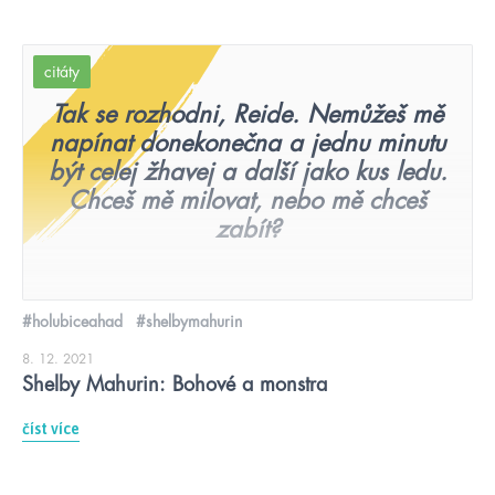
citáty
Tak se rozhodni, Reide. Nemůžeš mě
napínat donekonečna a jednu minutu
být celej žhavej a další jako kus ledu.
Chceš mě milovat, nebo mě chceš
zabít?
#holubiceahad
#shelbymahurin
8. 12. 2021
Shelby Mahurin: Bohové a monstra
číst více