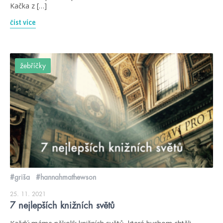
Kačka z […]
číst více
žebříčky
#griša
#hannahmathewson
25. 11. 2021
7 nejlepších knižních světů