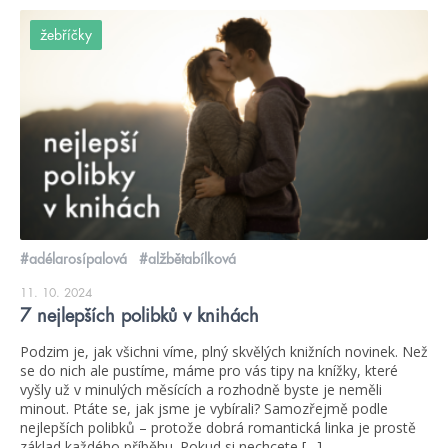
žebříčky
#adélarosípalová
#alžbětabílková
11. 10. 2024
7 nejlepších polibků v knihách
Podzim je, jak všichni víme, plný skvělých knižních novinek. Než
se do nich ale pustíme, máme pro vás tipy na knížky, které
vyšly už v minulých měsících a rozhodně byste je neměli
minout. Ptáte se, jak jsme je vybírali? Samozřejmě podle
nejlepších polibků – protože dobrá romantická linka je prostě
základ každého příběhu. Pokud si nechcete […]