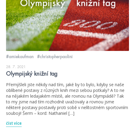
#amiekaufman
#christopherpaolini
28. 7. 2021
Olympijský knižní tag
Přemýšleli jste někdy nad tím, jaké by to bylo, kdyby se naše
oblíbené postavy z různých knih mezi sebou potkaly? A to ne
na nějakém ledajakém místě, ale rovnou na Olympiádě? Tak
to my jsme nad tím rozhodně uvažovaly a rovnou jsme
některé postavy postavily proti sobě v nelítostném sportovním
souboji! Šerm – kord: Nathaniel […]
číst více