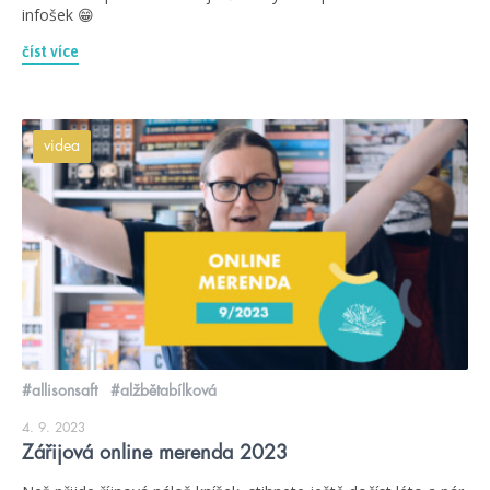
infošek 😁
číst více
videa
#allisonsaft
#alžbětabílková
4. 9. 2023
Zářijová online merenda 2023