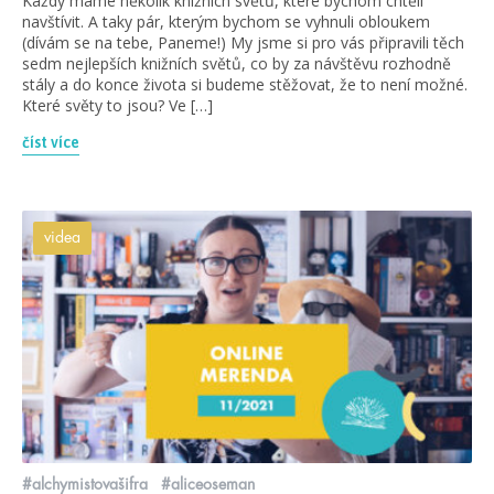
Každý máme několik knižních světů, které bychom chtěli
navštívit. A taky pár, kterým bychom se vyhnuli obloukem
(dívám se na tebe, Paneme!) My jsme si pro vás připravili těch
sedm nejlepších knižních světů, co by za návštěvu rozhodně
stály a do konce života si budeme stěžovat, že to není možné.
Které světy to jsou? Ve […]
číst více
videa
#alchymistovašifra
#aliceoseman