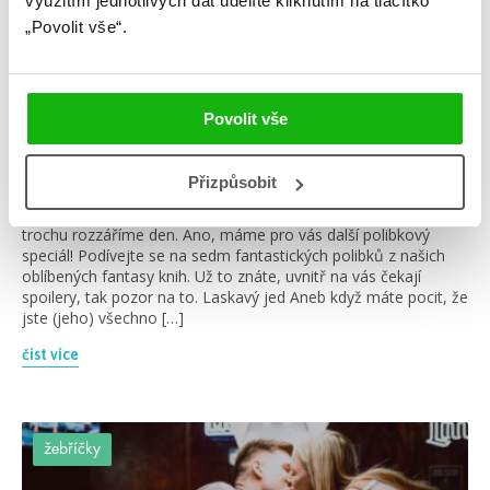
využitím jednotlivých dat udělíte kliknutím na tlačítko
„Povolit vše“.
#hannahmathewson
#holubiceahad
Povolit vše
14. 1. 2022
7 nejlepších polibků v knihách (fantasy speciál)
Přizpůsobit
Venku je chladno a zima, a tak jsme se rozhodly, že vám
trochu rozzáříme den. Ano, máme pro vás další polibkový
speciál! Podívejte se na sedm fantastických polibků z našich
oblíbených fantasy knih. Už to znáte, uvnitř na vás čekají
spoilery, tak pozor na to. Laskavý jed Aneb když máte pocit, že
jste (jeho) všechno […]
číst více
žebříčky