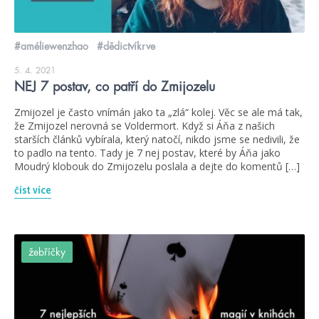
#améliewenzhao
#dědictvíkrve
5. 4. 2021
NEJ 7 postav, co patří do Zmijozelu
Zmijozel je často vnímán jako ta „zlá“ kolej. Věc se ale má tak,
že Zmijozel nerovná se Voldermort. Když si Áňa z našich
starších článků vybírala, který natočí, nikdo jsme se nedivili, že
to padlo na tento. Tady je 7 nej postav, které by Áňa jako
Moudrý klobouk do Zmijozelu poslala a dejte do komentů […]
číst více
žebříčky