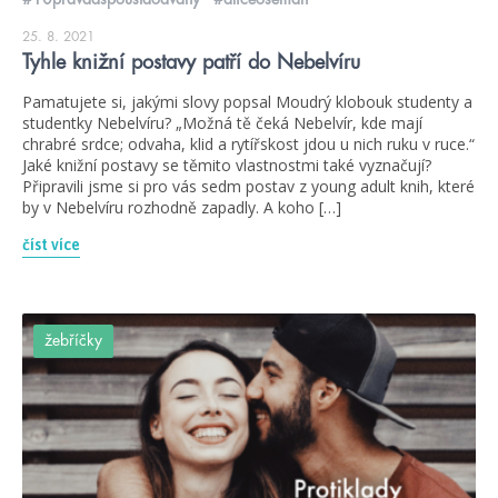
25. 8. 2021
Tyhle knižní postavy patří do Nebelvíru
Pamatujete si, jakými slovy popsal Moudrý klobouk studenty a
studentky Nebelvíru? „Možná tě čeká Nebelvír, kde mají
chrabré srdce; odvaha, klid a rytířskost jdou u nich ruku v ruce.“
Jaké knižní postavy se těmito vlastnostmi také vyznačují?
Připravili jsme si pro vás sedm postav z young adult knih, které
by v Nebelvíru rozhodně zapadly. A koho […]
číst více
žebříčky