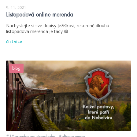
9. 11. 2021
Listopadová online merenda
Nachystejte si své dopisy Ježíškovi, rekordně dlouhá
listopadová merenda je tady 😅
číst více
blog
#10pravdaspoustaodvahy
#aliceoseman