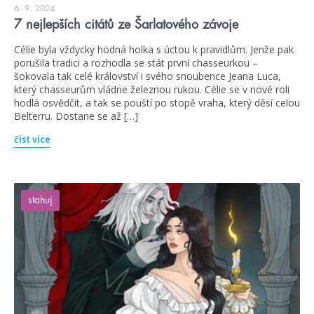
6. 9. 2024
7 nejlepších citátů ze Šarlatového závoje
Célie byla vždycky hodná holka s úctou k pravidlům. Jenže pak
porušila tradici a rozhodla se stát první chasseurkou –
šokovala tak celé království i svého snoubence Jeana Luca,
který chasseurům vládne železnou rukou. Célie se v nové roli
hodlá osvědčit, a tak se pouští po stopě vraha, který děsí celou
Belterru. Dostane se až […]
číst více
stahuj