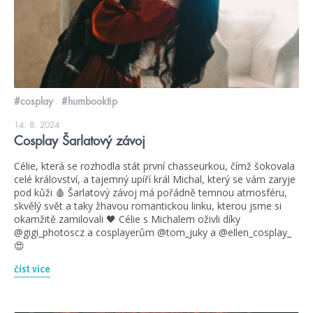
#cosplay
#humbooktip
14. 8. 2024
Cosplay Šarlatový závoj
Célie, která se rozhodla stát první chasseurkou, čímž šokovala
celé království, a tajemný upíří král Michal, který se vám zaryje
pod kůži 🩸 Šarlatový závoj má pořádně temnou atmosféru,
skvělý svět a taky žhavou romantickou linku, kterou jsme si
okamžitě zamilovali 🖤 Célie s Michalem oživli díky
@gigi_photoscz a cosplayerům @tom_juky a @ellen_cosplay_
😍
číst více