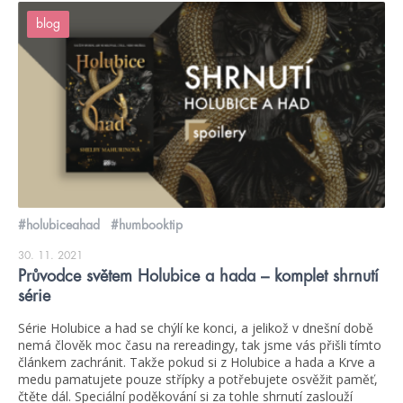
blog
#holubiceahad
#humbooktip
30. 11. 2021
Průvodce světem Holubice a hada – komplet shrnutí
série
Série Holubice a had se chýlí ke konci, a jelikož v dnešní době
nemá člověk moc času na rereadingy, tak jsme vás přišli tímto
článkem zachránit. Takže pokud si z Holubice a hada a Krve a
medu pamatujete pouze střípky a potřebujete osvěžit paměť,
čtěte dál. Speciální poděkování si za tohle shrnutí zaslouží