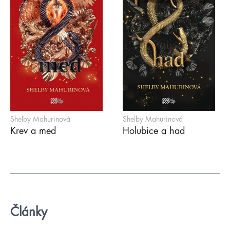
Shelby Mahurinová
Shelby Mahurinová
Krev a med
Holubice a had
Články