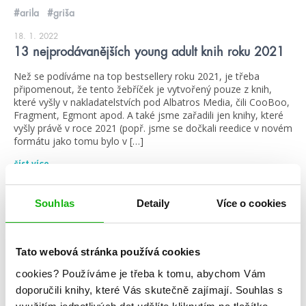
#arila
#griša
18. 1. 2022
13 nejprodávanějších young adult knih roku 2021
Než se podíváme na top bestsellery roku 2021, je třeba
připomenout, že tento žebříček je vytvořený pouze z knih,
které vyšly v nakladatelstvích pod Albatros Media, čili CooBoo,
Fragment, Egmont apod. A také jsme zařadili jen knihy, které
vyšly právě v roce 2021 (popř. jsme se dočkali reedice v novém
formátu jako tomu bylo v […]
číst více
Souhlas
Detaily
Více o cookies
žebříčky
Tato webová stránka používá cookies
cookies?
Používáme je třeba k tomu, abychom Vám
doporučili knihy, které Vás skutečně zajímají.
Souhlas s