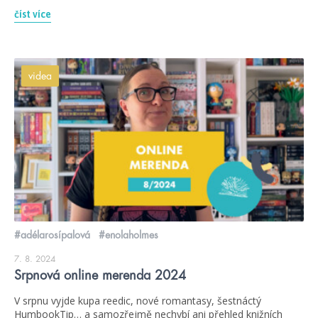
číst více
videa
#adélarosípalová
#enolaholmes
7. 8. 2024
Srpnová online merenda 2024
V srpnu vyjde kupa reedic, nové romantasy, šestnáctý
HumbookTip… a samozřejmě nechybí ani přehled knižních