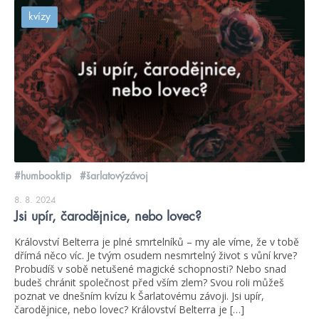
kvízy
#humbooktip
#šarlatovýzávoj
8. 8. 2024
Jsi upír, čarodějnice, nebo lovec?
Království Belterra je plné smrtelníků – my ale víme, že v tobě
dřímá něco víc. Je tvým osudem nesmrtelný život s vůní krve?
Probudíš v sobě netušené magické schopnosti? Nebo snad
budeš chránit společnost před vším zlem? Svou roli můžeš
poznat ve dnešním kvízu k Šarlatovému závoji. Jsi upír,
čarodějnice, nebo lovec? Království Belterra je […]