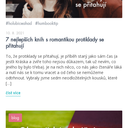
#holubiceahad
#humbooktip
10. 8. 2021
7 nejlepších knih s romantikou protiklady se
přitahují
To, že protiklady se přitahují, je příběh starý jako sám čas (a
jestli Kráska a zvíře toho nejsou důkazem, tak už nevím, co
jiného by bylo třeba). Je na nich něco, co nás jako čtenáře láká
a nutí nás se k tomu vracet a od čeho se nemůžeme
odtrhnout. Vybraly jsme sedm neodložitelných kousků, které
[…]
číst více
blog