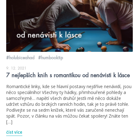
#holubiceahad
#humbooktip
9. 12. 2021
7 nejlepších knih s romantikou od nenávisti k lásce
Romantické linky, kde se hlavní postavy nejdříve nenávidí, jsou
něco speciálního! Všechny ty hádky, přimhouřené pohledy a
samozřejmě… napětí všech druhů! Jestli mě něco dokáže
udržet vzhůru do brzkých ranních hodin, tak je to právě tohle.
Podívejte se na sedm knížek, které vás zaručeně nenechají
spát. Pozor, v článku na vás můžou čekat spoilery! Znáte ten
[…]
číst více