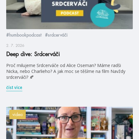
#humbookpodcast
#srdcerváči
2. 7. 2026
Deep dive: Srdcerváči
Proč milujeme Srdcerváče od Alice Oseman? Máme radši
Nicka, nebo Charlieho? A jak moc se těšíme na film Navždy
srdcerváči? 🍂
číst více
videa