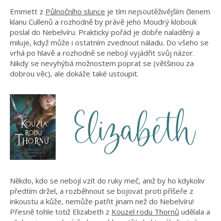
Emmett z
Půlnočního slunce
je tím nejsoutěživějším členem
klanu Cullenů a rozhodně by právě jeho Moudrý klobouk
poslal do Nebelvíru. Prakticky pořád je dobře naladěný a
miluje, když může i ostatním zvednout náladu. Do všeho se
vrhá po hlavě a rozhodně se nebojí vyjádřit svůj názor.
Nikdy se nevyhýbá možnostem poprat se (většinou za
dobrou věc), ale dokáže také ustoupit.
Někdo, kdo se nebojí vzít do ruky meč, aniž by ho kdykoliv
předtím držel, a rozběhnout se bojovat proti příšeře z
inkoustu a kůže, nemůže patřit jinam než do Nebelvíru!
Přesně tohle totiž Elizabeth z
Kouzel rodu Thornů
udělala a