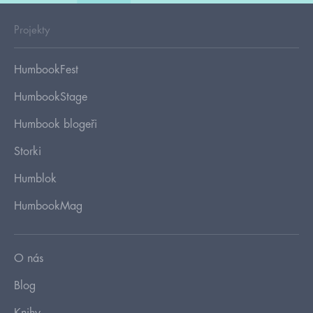
Projekty
HumbookFest
HumbookStage
Humbook blogeři
Storki
Humblok
HumbookMag
O nás
Blog