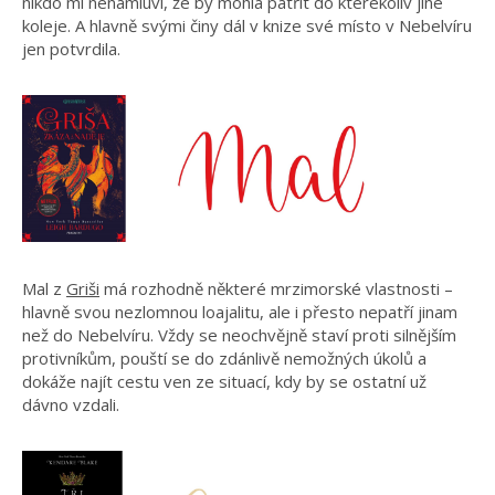
nikdo mi nenamluví, že by mohla patřit do kterékoliv jiné
koleje. A hlavně svými činy dál v knize své místo v Nebelvíru
jen potvrdila.
Mal z
Griši
má rozhodně některé mrzimorské vlastnosti –
hlavně svou nezlomnou loajalitu, ale i přesto nepatří jinam
než do Nebelvíru. Vždy se neochvějně staví proti silnějším
protivníkům, pouští se do zdánlivě nemožných úkolů a
dokáže najít cestu ven ze situací, kdy by se ostatní už
dávno vzdali.