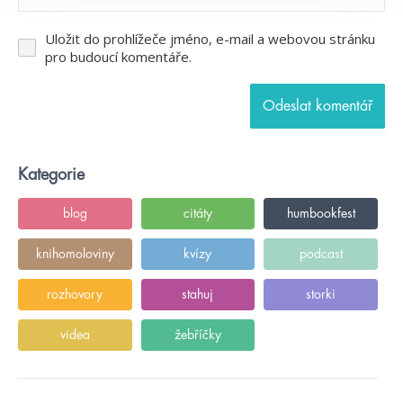
Uložit do prohlížeče jméno, e-mail a webovou stránku
pro budoucí komentáře.
Kategorie
blog
citáty
humbookfest
knihomoloviny
kvízy
podcast
rozhovory
stahuj
storki
videa
žebříčky