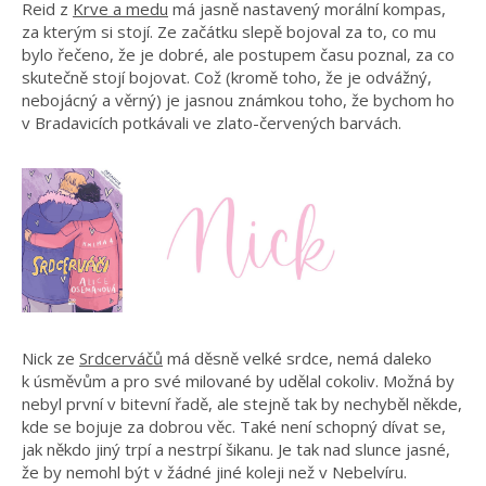
Reid z
Krve a medu
má jasně nastavený morální kompas,
za kterým si stojí. Ze začátku slepě bojoval za to, co mu
bylo řečeno, že je dobré, ale postupem času poznal, za co
skutečně stojí bojovat. Což (kromě toho, že je odvážný,
nebojácný a věrný) je jasnou známkou toho, že bychom ho
v Bradavicích potkávali ve zlato-červených barvách.
Nick ze
Srdcerváčů
má děsně velké srdce, nemá daleko
k úsměvům a pro své milované by udělal cokoliv. Možná by
nebyl první v bitevní řadě, ale stejně tak by nechyběl někde,
kde se bojuje za dobrou věc. Také není schopný dívat se,
jak někdo jiný trpí a nestrpí šikanu. Je tak nad slunce jasné,
že by nemohl být v žádné jiné koleji než v Nebelvíru.