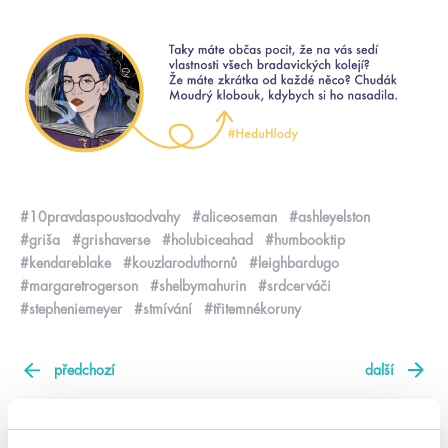
#10pravdaspoustaodvahy
#aliceoseman
#ashleyelston
#griša
#grishaverse
#holubiceahad
#humbooktip
#kendareblake
#kouzlaroduthornů
#leighbardugo
#margaretrogerson
#shelbymahurin
#srdcerváči
#stepheniemeyer
#stmívání
#třitemnékoruny
předchozí
další
Napsat komentář