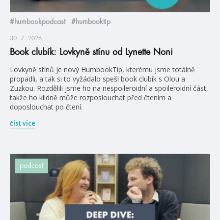
#humbookpodcast
#humbooktip
30. 7. 2026
Book clubík: Lovkyně stínu od Lynette Noni
Lovkyně stínů je nový HumbookTip, kterému jsme totálně
propadli, a tak si to vyžádalo spešl book clubík s Olou a
Zuzkou. Rozdělili jsme ho na nespoileroidní a spoileroidní část,
takže ho klidně může rozposlouchat před čtením a
doposlouchat po čtení.
číst více
podcast