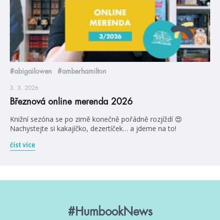
#abigailowen
#amberhamilton
3. 3. 2026
Březnová online merenda 2026
Knižní sezóna se po zimě konečně pořádně rozjíždí 😍
Nachystejte si kakajíčko, dezertíček… a jdeme na to!
číst více
#HumbookNews