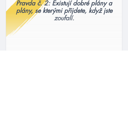
Pravda č. 2: Existují dobré plány a
plány, se kterými přijdete, když jste
zoufalí.
#10pravdaspoustaodvahy
#ashleyelston
17. 8. 2021
Ashley Elston: 10 pravd a spousta odvahy
číst více
#HumbookNews