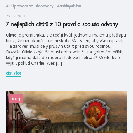
#10pravdaspoustaodvahy
#ashleyelston
25. 8. 2021
7 nejlepších citátů z 10 pravd a spousta odvahy
Olivie je premiantka, ale teď jí kvůli jednomu malému přešlapu
hrozí, že nedokončí střední školu. Má týden, aby vše napravila
– a zároveň musí celý průšvih utajit před svou rodinou.
Dokáže Olivie skrýt, že musí dobrovolničit na golfovém hřišti, i
když jí máma dala do mobilu sledovací aplikaci? Mohlo by to
vyjít… pokud Charlie, Wes […]
číst více
blog