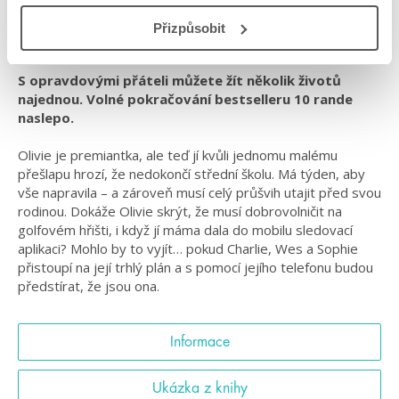
#letnípříběhy
#odpřátelstvíklásce
#slaďárna
Přizpůsobit
#sportovníprostředí
#standalone
#středníškola
S opravdovými přáteli můžete žít několik životů
najednou. Volné pokračování bestselleru 10 rande
naslepo.
Olivie je premiantka, ale teď jí kvůli jednomu malému
přešlapu hrozí, že nedokončí střední školu. Má týden, aby
vše napravila – a zároveň musí celý průšvih utajit před svou
rodinou. Dokáže Olivie skrýt, že musí dobrovolničit na
golfovém hřišti, i když jí máma dala do mobilu sledovací
aplikaci? Mohlo by to vyjít… pokud Charlie, Wes a Sophie
přistoupí na její trhlý plán a s pomocí jejího telefonu budou
předstírat, že jsou ona.
Informace
Ukázka z knihy