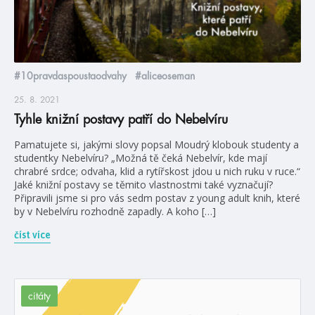
#10pravdaspoustaodvahy
#aliceoseman
25. 8. 2021
Tyhle knižní postavy patří do Nebelvíru
Pamatujete si, jakými slovy popsal Moudrý klobouk studenty a
studentky Nebelvíru? „Možná tě čeká Nebelvír, kde mají
chrabré srdce; odvaha, klid a rytířskost jdou u nich ruku v ruce.“
Jaké knižní postavy se těmito vlastnostmi také vyznačují?
Připravili jsme si pro vás sedm postav z young adult knih, které
by v Nebelvíru rozhodně zapadly. A koho […]
číst více
citáty