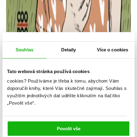
Souhlas
Detaily
Více o cookies
Tato webová stránka používá cookies
cookies?
Používáme je třeba k tomu, abychom Vám
Ashley Elston
doporučili knihy, které Vás skutečně zajímají.
Souhlas s
využitím jednotlivých dat udělíte kliknutím na tlačítko
10 pravd a spousta odvahy
„Povolit vše“.
Kategorie: young adult
Žánr: Contemporary
Povolit vše
#10pravdaspoustaodvahy
#ashleyelston
#českáobálka