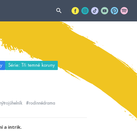
y
Série: Tři temné koruny
nýtrojúhelník
#rodinnédrama
 a intrik.