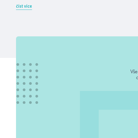
číst více
Vše