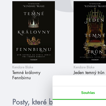
Kendare Blake
Kendare Blake
Temné královny
Jeden temný trůn
Fennbirnu
Souhlas
Posty, které by tě mohly zajím