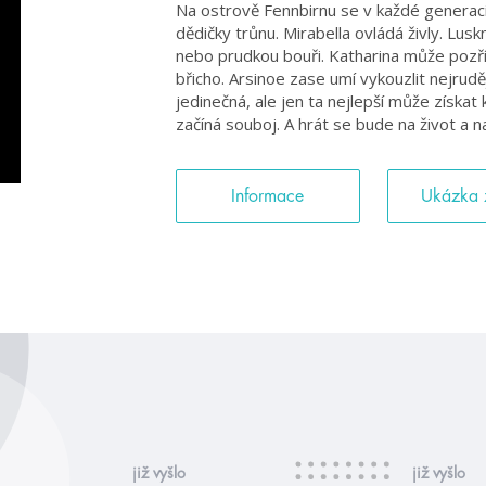
Na ostrově Fennbirnu se v každé generaci 
dědičky trůnu. Mirabella ovládá živly. Lus
nebo prudkou bouři. Katharina může pozřít 
břicho. Arsinoe zase umí vykouzlit nejrudějš
jedinečná, ale jen ta nejlepší může získat 
začíná souboj. A hrát se bude na život a n
Informace
Ukázka 
již vyšlo
již vyšlo