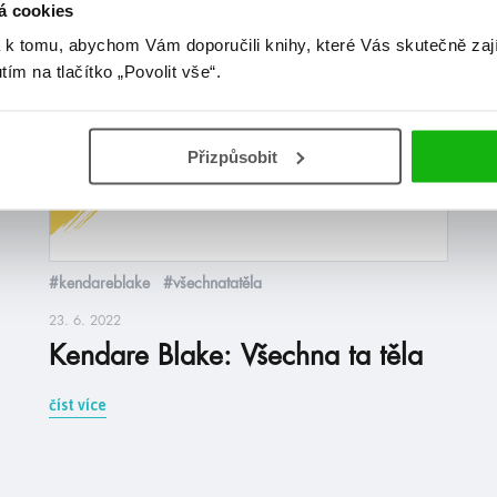
á cookies
 k tomu, abychom Vám doporučili knihy, které Vás skutečně zaj
citáty
utím na tlačítko „Povolit vše“.
Mluv pravdu a vysmívej se ďáblu. Ale
Přizpůsobit
co dělat, když pravda, kterou člověk
slyší, je naprosto vyloučená?
#kendareblake
#všechnatatěla
23. 6. 2022
Kendare Blake: Všechna ta těla
číst více