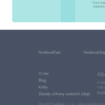
Tvá e-mai
osobními
HumbookFest
HumbookSta
O nás
Alb
Blog
5. k
140 
Knihy
humb
Zásady ochrany osobních údajů
Vytvořil Pixelfield, s.r.o. -
vývoj mobilních a