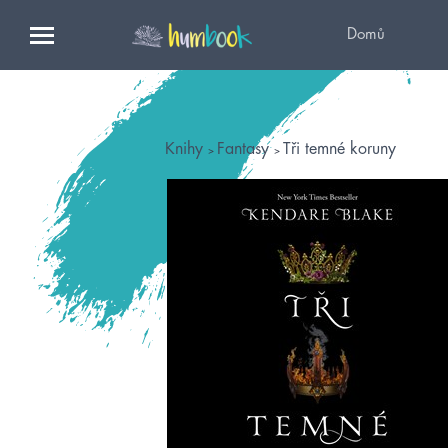
Domů
Knihy
Fantasy
Tři temné koruny