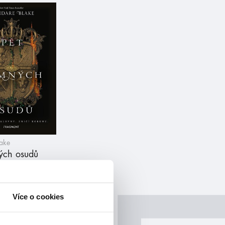
lake
ných osudů
Více o cookies