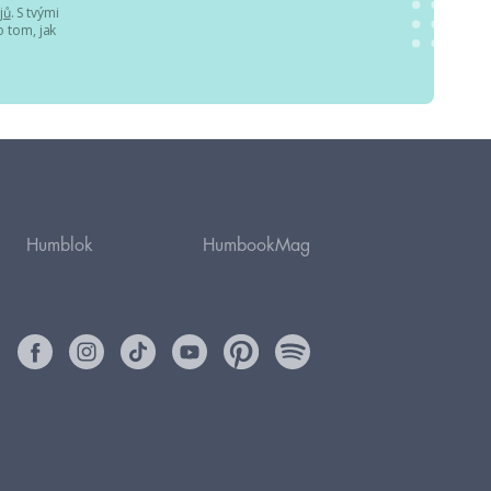
jů
. S tvými
 tom, jak
Humblok
HumbookMag