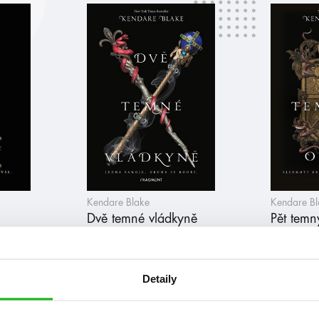
Kendare Blake
Kendare B
Dvě temné vládkyně
Pět tem
Detaily
at