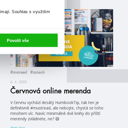
ímají.
Souhlas s využitím
videa
Povolit vše
#avareed
#axieoh
6. 6. 2022
Červnová online merenda
V červnu vychází desátý HumbookTip, tak ten je
definitivně #mustread, ale nebojte, chystá se toho
mnohem víc. Navíc minimálně dvě knihy do příští
merendy zvládnete, ne? 😅