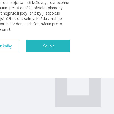
rodí trojčata – tři královny, rovnocenné
knutím prstů dokáže přivolat plameny
nejprudší jedy, aniž by ji zabolelo
í růži i krotit šelmy. Každá z nich je
korunu. V den jejich šestnáctin proto
a smrt.
z knihy
Koupit