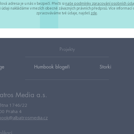
lová adresa je u nás v bezpečí. Přečti si
naše podmínky zpracování osobních úda
 údaji nakládáme v mezích obecně závazných právních předpisů. Více informací o
zpracováváme tvé údaje, najdeš
zde
.
Projekty
ge
Humbook blogeři
Storki
atros Media a.s.
větna 1746/22
00 Praha 4
ook@albatrosmedia.cz
plikací