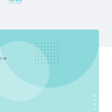
číst více
o se
.