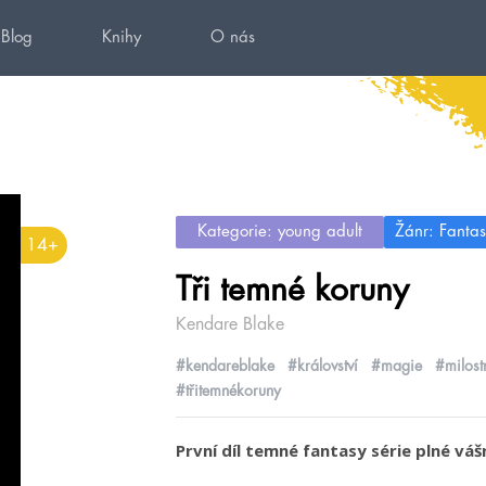
Blog
Knihy
O nás
Kategorie: young adult
Žánr: Fantas
14+
Tři temné koruny
Kendare Blake
#kendareblake
#království
#magie
#milost
#třitemnékoruny
První díl temné fantasy série plné vášní