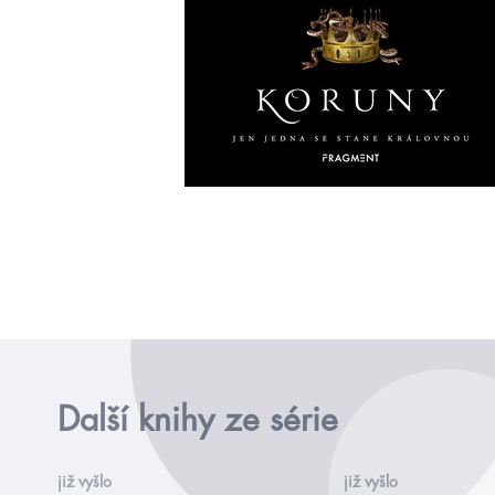
Další knihy ze série
již vyšlo
již vyšlo