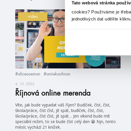
Tato webová stránka použív
cookies?
Používáme je třeba
videa
jednotlivých dat udělíte klikn
#aliceoseman
#amiekaufman
4. 10. 2022
Říjnová online merenda
Víte, jak bude vypadat váš říjen? Budíček, číst, číst,
škola/práce, číst číst, jít spát, budíček, číst, číst,
škola/práce, číst číst, jít spát… Jen víkend bude mít
speciální režim, to se bude číst celý den 😁 Njn, tento
měsíc vychází 21 knížek.