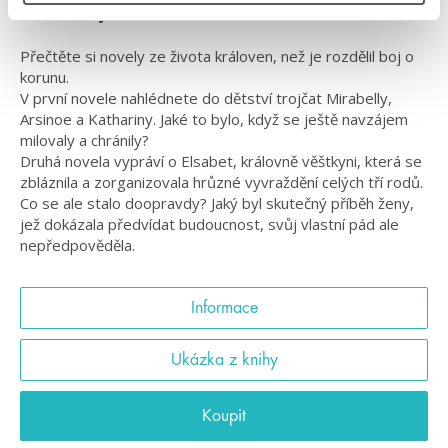
rozdělil boj o korunu.
Přečtěte si novely ze života královen, než je rozdělil boj o
korunu.
V první novele nahlédnete do dětství trojčat Mirabelly,
Arsinoe a Kathariny. Jaké to bylo, když se ještě navzájem
milovaly a chránily?
Druhá novela vypráví o Elsabet, královně věštkyni, která se
zbláznila a zorganizovala hrůzné vyvraždění celých tří rodů.
Co se ale stalo doopravdy? Jaký byl skutečný příběh ženy,
jež dokázala předvídat budoucnost, svůj vlastní pád ale
nepředpověděla.
Informace
Ukázka z knihy
Koupit