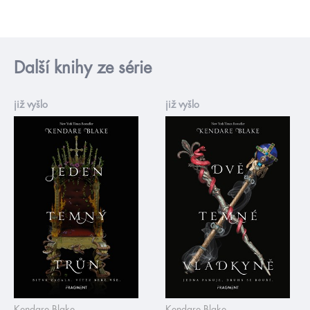
Další knihy ze série
již vyšlo
již vyšlo
Kendare Blake
Kendare Blake