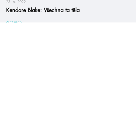
23. 6. 2022
Kendare Blake: Všechna ta těla
číst více
videa
#avareed
#axieoh
6. 6. 2022
Červnová online merenda