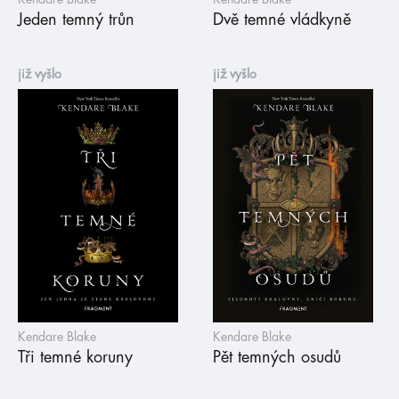
Jeden temný trůn
Dvě temné vládkyně
již vyšlo
již vyšlo
Kendare Blake
Kendare Blake
Tři temné koruny
Pět temných osudů