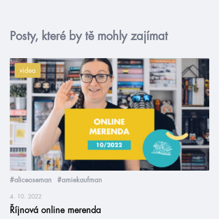
Posty, které by tě mohly zajímat
videa
#aliceoseman
#amiekaufman
4. 10. 2022
Říjnová online merenda