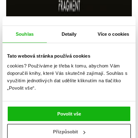
Souhlas
Detaily
Více o cookies
Tato webová stránka používá cookies
Kendare Blake
cookies?
Používáme je třeba k tomu, abychom Vám
Temné královny Fennbirnu
doporučili knihy, které Vás skutečně zajímají.
Souhlas s
využitím jednotlivých dat udělíte kliknutím na tlačítko
Kategorie: young adult
„Povolit vše“.
Žánr: Fantasy
Série: Tři temné koruny
Povolit vše
#kendareblake
#království
#magie
#třitemnékoruny
Přizpůsobit
Přečtěte si dvě novely ze života královen, než je