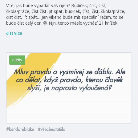
Víte, jak bude vypadat váš říjen? Budíček, číst, číst,
škola/práce, číst číst, jít spát, budíček, číst, číst, škola/práce,
číst číst, jít spát… Jen víkend bude mít speciální režim, to se
bude číst celý den 😁 Njn, tento měsíc vychází 21 knížek.
číst více
citáty
Mluv pravdu a vysmívej se ďáblu. Ale
co dělat, když pravda, kterou člověk
slyší, je naprosto vyloučená?
#kendareblake
#všechnatatěla