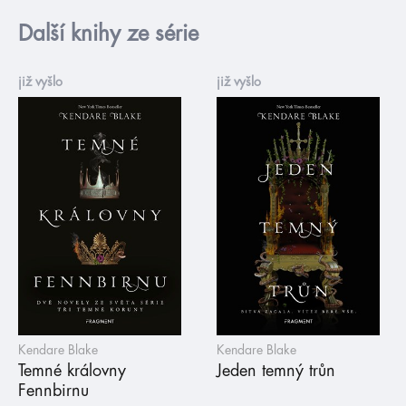
Další knihy ze série
již vyšlo
již vyšlo
Kendare Blake
Kendare Blake
Temné královny
Jeden temný trůn
Fennbirnu