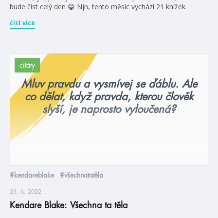
bude číst celý den 😁 Njn, tento měsíc vychází 21 knížek.
číst více
citáty
Mluv pravdu a vysmívej se ďáblu. Ale
co dělat, když pravda, kterou člověk
slyší, je naprosto vyloučená?
#kendareblake
#všechnatatěla
23. 6. 2022
Kendare Blake: Všechna ta těla