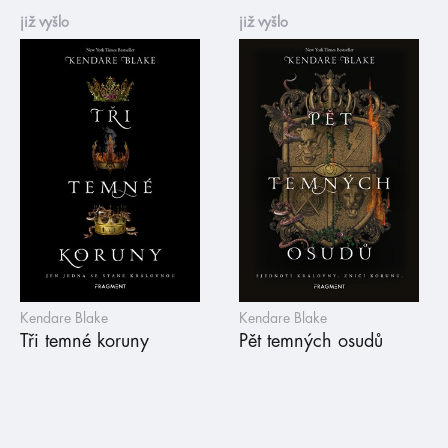
již vyšlo
již vyšlo
Kendare Blake
Kendare Blake
Tři temné koruny
Pět temných osudů