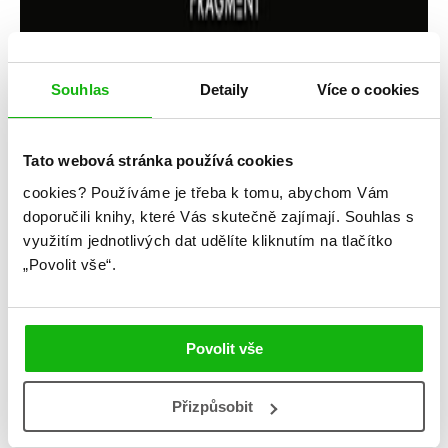
Souhlas
Detaily
Více o cookies
Tato webová stránka používá cookies
Kendare Blake
cookies?
Používáme je třeba k tomu, abychom Vám
Dvě temné vládkyně
doporučili knihy, které Vás skutečně zajímají.
Souhlas s
využitím jednotlivých dat udělíte kliknutím na tlačítko
Kategorie: young adult
„Povolit vše“.
Žánr: Fantasy
Série: Tři temné koruny
Povolit vše
#kendareblake
#království
#magie
#třitemnékoruny
Přizpůsobit
Jedna královna vládne, druhá povstane. Třetí díl série
Temné koruny.