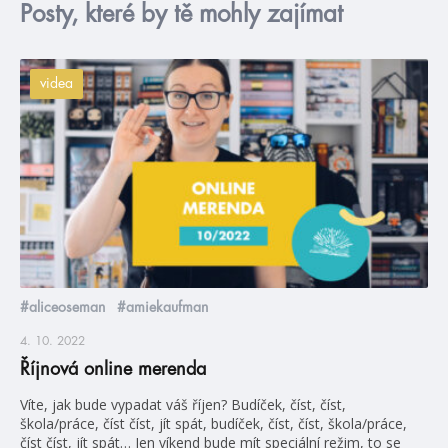
Posty, které by tě mohly zajímat
videa
#aliceoseman
#amiekaufman
4. 10. 2022
Říjnová online merenda
Víte, jak bude vypadat váš říjen? Budíček, číst, číst,
škola/práce, číst číst, jít spát, budíček, číst, číst, škola/práce,
číst číst, jít spát… Jen víkend bude mít speciální režim, to se