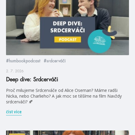
#humbookpodcast
#srdcerváči
2. 7. 2026
Deep dive: Srdcerváči
Proč milujeme Srdcerváče od Alice Oseman? Máme radši
Nicka, nebo Charlieho? A jak moc se těšíme na film Navždy
srdcerváči? 🍂
číst více