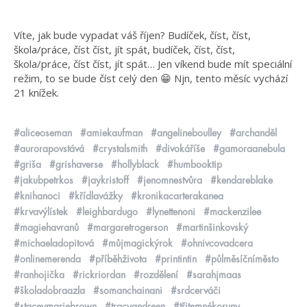
Víte, jak bude vypadat váš říjen? Budíček, číst, číst,
škola/práce, číst číst, jít spát, budíček, číst, číst,
škola/práce, číst číst, jít spát… Jen víkend bude mít speciální
režim, to se bude číst celý den 😁 Njn, tento měsíc vychází
21 knížek.
#aliceoseman
#amiekaufman
#angelineboulley
#archanděl
#aurorapovstává
#crystalsmith
#divokáříše
#gamoraanebula
#griša
#grishaverse
#hollyblack
#humbooktip
#jakubpetrkos
#jaykristoff
#jenomnestvůra
#kendareblake
#knihanoci
#křídlavážky
#kronikacarterakanea
#krvavýlístek
#leighbardugo
#lynettenoni
#mackenzilee
#magiehavranů
#margaretrogerson
#martinšinkovský
#michaeladopitová
#můjmagickýrok
#ohnivcovadcera
#onlinemerenda
#příběhživota
#printintin
#půlměsíčníměsto
#ranhojička
#rickriordan
#rozdělení
#sarahjmaas
#školadobraazla
#somanchainani
#srdcerváči
#staceymariebrown
#tracyandreen
#třitemnékoruny