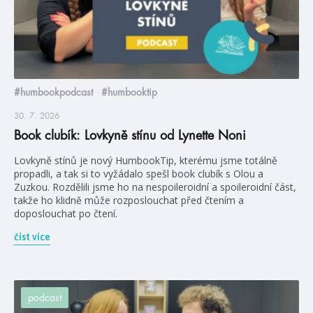
#humbookpodcast
#humbooktip
30. 7. 2026
Book clubík: Lovkyně stínu od Lynette Noni
Lovkyně stínů je nový HumbookTip, kterému jsme totálně
propadli, a tak si to vyžádalo spešl book clubík s Olou a
Zuzkou. Rozdělili jsme ho na nespoileroidní a spoileroidní část,
takže ho klidně může rozposlouchat před čtením a
doposlouchat po čtení.
číst více
podcast