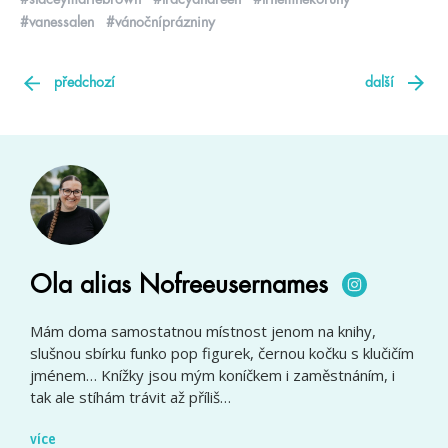
#vanessalen
#vánočníprázniny
předchozí
další
Ola alias Nofreeusernames
Mám doma samostatnou místnost jenom na knihy,
slušnou sbírku funko pop figurek, černou kočku s klučičím
jménem… Knížky jsou mým koníčkem i zaměstnáním, i
tak ale stíhám trávit až příliš…
více