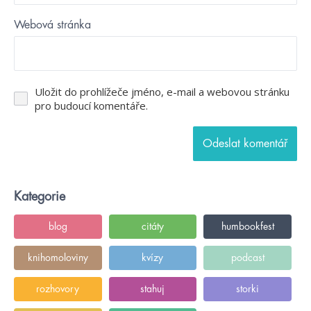
Webová stránka
Uložit do prohlížeče jméno, e-mail a webovou stránku
pro budoucí komentáře.
Kategorie
blog
citáty
humbookfest
knihomoloviny
kvízy
podcast
rozhovory
stahuj
storki