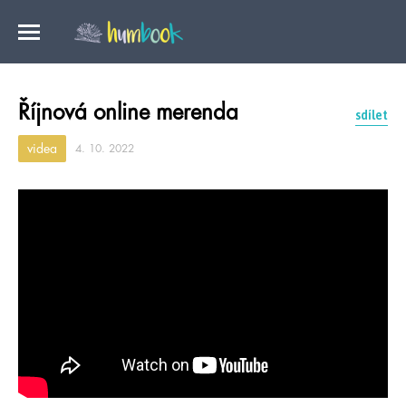
Říjnová online merenda
sdílet
videa
4. 10. 2022