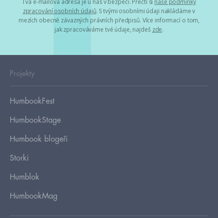
Tvá e-mailová adresa je u nás v bezpečí. Přečti si
naše podmínky
zpracování osobních údajů
. S tvými osobními údaji nakládáme v
mezích obecně závazných právních předpisů. Více informací o tom,
jak zpracováváme tvé údaje, najdeš
zde
.
Projekty
HumbookFest
HumbookStage
Humbook blogeři
Storki
Humblok
HumbookMag