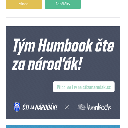
videa
žebříčky