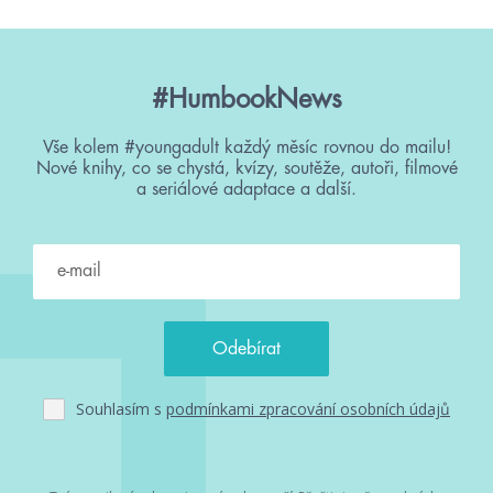
#HumbookNews
Vše kolem #youngadult každý měsíc rovnou do mailu!
Nové knihy, co se chystá, kvízy, soutěže, autoři, filmové
a seriálové adaptace a další.
Souhlasím s
podmínkami zpracování osobních údajů