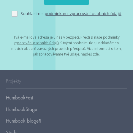
Souhlasím s
podmínkami zpracování osobních údajů
Tvá e-mailová adresa je u nás v bezpečí. Přečti si
naše podmínky
zpracování osobních údajů
. S tvými osobními údaji nakládáme v
mezích obecně závazných právních předpisů. Více informací o tom,
jak zpracováváme tvé údaje, najdeš
zde
.
Projekty
HumbookFest
HumbookStage
Humbook blogeři
Storki