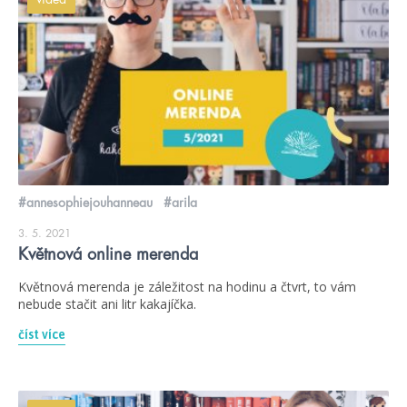
#annesophiejouhanneau
#arila
3. 5. 2021
Květnová online merenda
Květnová merenda je záležitost na hodinu a čtvrt, to vám
nebude stačit ani litr kakajíčka.
číst více