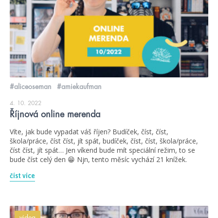
#aliceoseman
#amiekaufman
4. 10. 2022
Říjnová online merenda
Víte, jak bude vypadat váš říjen? Budíček, číst, číst,
škola/práce, číst číst, jít spát, budíček, číst, číst, škola/práce,
číst číst, jít spát… Jen víkend bude mít speciální režim, to se
bude číst celý den 😁 Njn, tento měsíc vychází 21 knížek.
číst více
videa