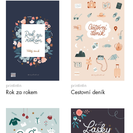
printintin
printintin
Rok za rokem
Cestovní deník