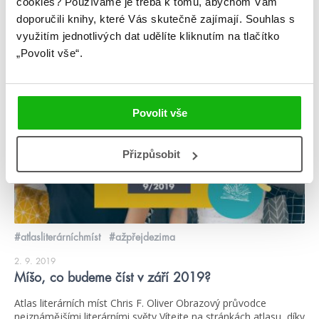
cookies?
Používáme je třeba k tomu, abychom Vám
číst více
doporučili knihy, které Vás skutečně zajímají.
Souhlas s
využitím jednotlivých dat udělíte kliknutím na tlačítko
„Povolit vše“.
videa
Povolit vše
Přizpůsobit
#atlasliterárníchmíst
#ažpřejdezima
2. 9. 2019
Míšo, co budeme číst v září 2019?
Atlas literárních míst Chris F. Oliver Obrazový průvodce
nejznámějšími literárními světy Vítejte na stránkách atlasu, díky