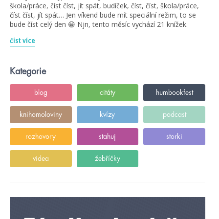
škola/práce, číst číst, jít spát, budíček, číst, číst, škola/práce,
číst číst, jít spát… Jen víkend bude mít speciální režim, to se
bude číst celý den 😁 Njn, tento měsíc vychází 21 knížek.
číst více
Kategorie
blog
citáty
humbookfest
knihomoloviny
kvízy
podcast
rozhovory
stahuj
storki
videa
žebříčky