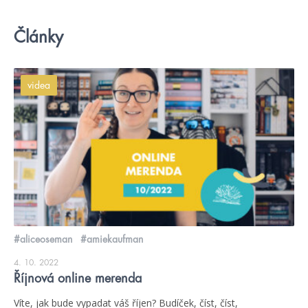
Články
videa
#aliceoseman
#amiekaufman
4. 10. 2022
Říjnová online merenda
Víte, jak bude vypadat váš říjen? Budíček, číst, číst,