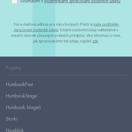
Souhlasím s
podmínkami zpracování osobních údajů
Tvá e-mailová adresa je u nás v bezpečí. Přečti si
naše podmínky
zpracování osobních údajů
. S tvými osobními údaji nakládáme v
mezích obecně závazných právních předpisů. Více informací o tom,
jak zpracováváme tvé údaje, najdeš
zde
.
Projekty
HumbookFest
HumbookStage
Humbook blogeři
Storki
Humblok