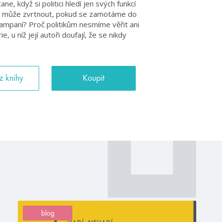
ne, když si politici hledí jen svých funkcí
vše může zvrtnout, pokud se zamotáme do
kampaní? Proč politikům nesmíme věřit ani
 u níž její autoři doufají, že se nikdy
z knihy
Koupit
blog