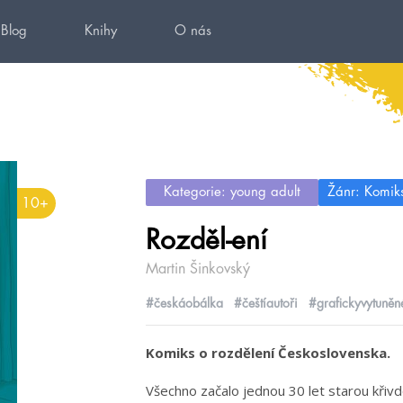
Blog
Knihy
O nás
Kategorie: young adult
Žánr: Komik
10+
Rozděl-ení
Martin Šinkovský
#českáobálka
#češtíautoři
#grafickyvytuněn
Komiks o rozdělení Československa.
Všechno začalo jednou 30 let starou křivdo