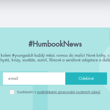
#HumbookNews
 kolem #youngadult každý měsíc rovnou do mailu! Nové knihy, c
chystá, kvízy, soutěže, autoři, filmové a seriálové adaptace a další
Souhlasím s
podmínkami zpracování osobních údajů