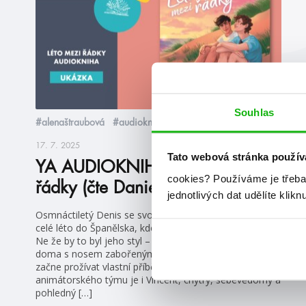
Souhlas
#alenaštraubová
#audioknihy
17. 7. 2025
Tato webová stránka použív
YA AUDIOKNIHY Léto mezi
cookies?
Používáme je třeba
řádky (čte Daniel Krejčík)
jednotlivých dat udělíte klikn
Osmnáctiletý Denis se svou přítelkyní Vendy odjíždí na
celé léto do Španělska, kde má působit jako animátor.
Ne že by to byl jeho styl – nejraději by prázdniny strávil
doma s nosem zabořeným do knihy. Místo toho však
začne prožívat vlastní příběh jako z románu. Členem
animátorského týmu je i Vincent, chytrý, sebevědomý a
pohledný […]