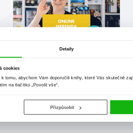
Detaily
#aliceoseman
#amiekaufman
4. 10. 2022
á cookies
Říjnová online merenda
 k tomu, abychom Vám doporučili knihy, které Vás skutečně zaj
Víte, jak bude vypadat váš říjen? Budíček, číst, číst,
utím na tlačítko „Povolit vše“.
škola/práce, číst číst, jít spát, budíček, číst, číst,
škola/práce, číst číst, jít spát… Jen víkend bude mít
speciální režim, to se bude číst celý den 😁 Njn, tento
měsíc vychází 21 knížek.
Přizpůsobit
číst více