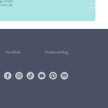
jů
. S tvými
 tom, jak
Humblok
HumbookMag