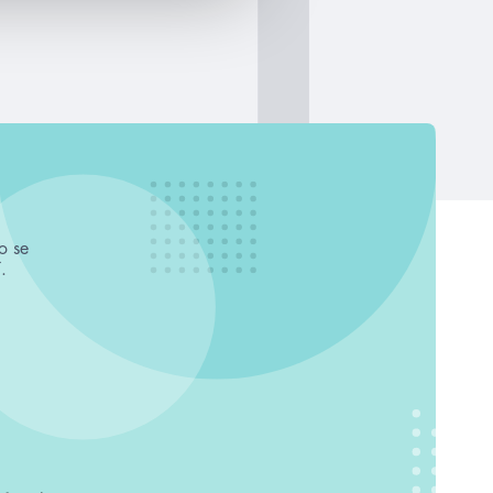
o se
.