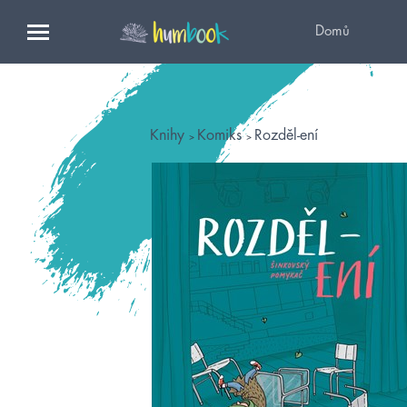
Domů
Knihy
Komiks
Rozděl-ení