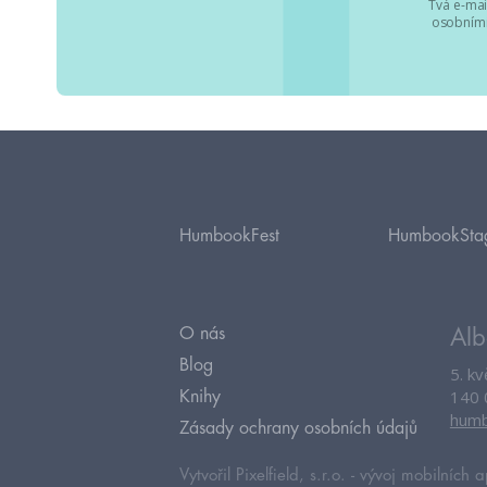
Tvá e-mai
osobními
HumbookFest
HumbookSta
O nás
Alb
Blog
5. k
140 
Knihy
humb
Zásady ochrany osobních údajů
Vytvořil Pixelfield, s.r.o. -
vývoj mobilních a