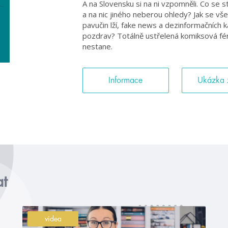
A na Slovensku si na ni vzpomněli. Co se sta
a na nic jiného neberou ohledy? Jak se 
pavučin lží, fake news a dezinformačních 
pozdrav? Totálně ustřelená komiksová férie,
nestane.
Informace
Ukázka 
at
videa