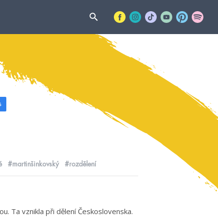
s
é
#martinšinkovský
#rozdělení
u. Ta vznikla při dělení Československa.