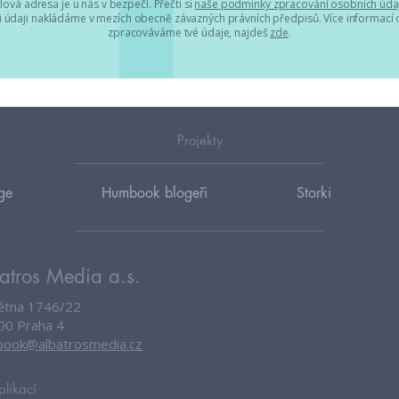
lová adresa je u nás v bezpečí. Přečti si
naše podmínky zpracování osobních úda
 údaji nakládáme v mezích obecně závazných právních předpisů. Více informací o
zpracováváme tvé údaje, najdeš
zde
.
Projekty
ge
Humbook blogeři
Storki
atros Media a.s.
větna 1746/22
00 Praha 4
ook@albatrosmedia.cz
plikací