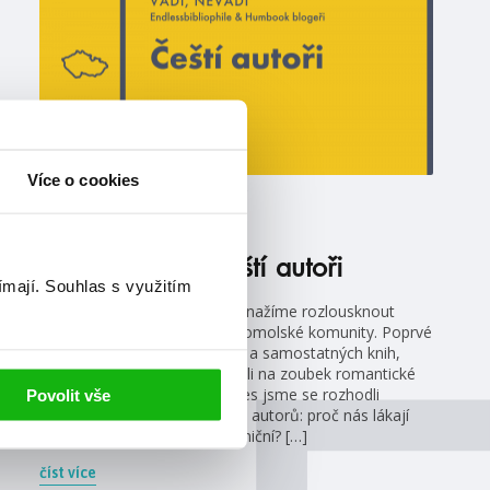
Více o cookies
#češtíautoři
#humbookblogeři
4. 8. 2021
Vadí, nevadí: Čeští autoři
ímají.
Souhlas s využitím
Vadí, nevadí je série, kde se snažíme rozlousknout
odvěké konflikty v rámci knihomolské komunity. Poprvé
jsme se zabývali duelem sérií a samostatných knih,
podruhé jsme se zase podívali na zoubek romantické
lince od nenávisti k lásce. Dnes jsme se rozhodli
Povolit vše
zaměřit na čtení knih českých autorů: proč nás lákají
více, nebo méně než ti zahraniční? […]
číst více