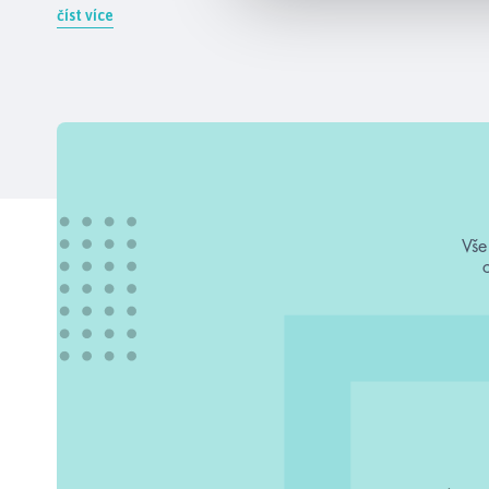
číst více
Vše