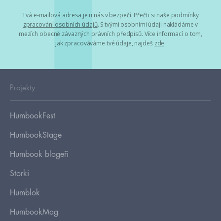
Tvá e-mailová adresa je u nás v bezpečí. Přečti si
naše podmínky
zpracování osobních údajů
. S tvými osobními údaji nakládáme v
mezích obecně závazných právních předpisů. Více informací o tom,
jak zpracováváme tvé údaje, najdeš
zde
.
Projekty
HumbookFest
HumbookStage
Humbook blogeři
Storki
Humblok
HumbookMag