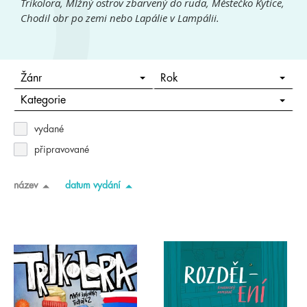
Trikolora, Mlžný ostrov zbarvený do ruda, Městečko Kytice,
Chodil obr po zemi nebo Lapálie v Lampálii.
Žánr
Rok
Kategorie
vydané
připravované
název
datum vydání