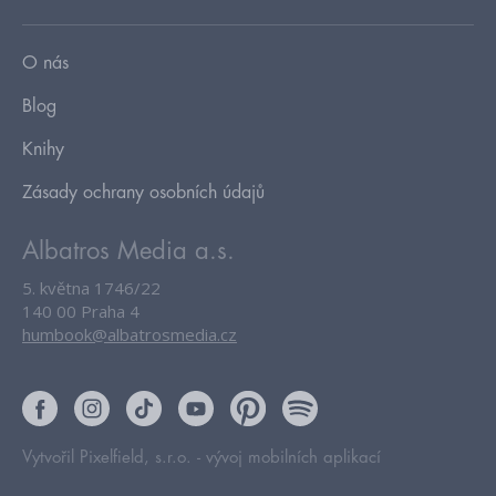
O nás
Blog
Knihy
Zásady ochrany osobních údajů
Albatros Media a.s.
5. května 1746/22
140 00 Praha 4
humbook@albatrosmedia.cz
Vytvořil Pixelfield, s.r.o. -
vývoj mobilních aplikací