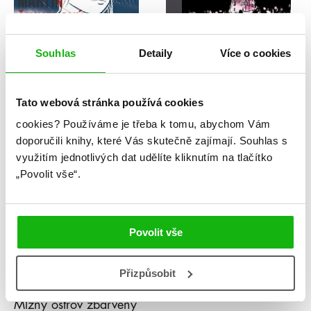
Souhlas
Detaily
Více o cookies
Martin Šinkovský
Martin Šinkovský
Průsvitní
Městečko Kytice
Tato webová stránka používá cookies
cookies?
Používáme je třeba k tomu, abychom Vám
doporučili knihy, které Vás skutečně zajímají.
Souhlas s
využitím jednotlivých dat udělíte kliknutím na tlačítko
„Povolit vše“.
Povolit vše
Přizpůsobit
Martin Šinkovský
Mlžný ostrov zbarvený