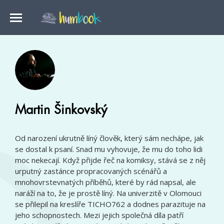
Martin Šinkovský
Od narození ukrutně líný člověk, který sám nechápe, jak
se dostal k psaní. Snad mu vyhovuje, že mu do toho lidi
moc nekecají. Když přijde řeč na komiksy, stává se z něj
urputný zastánce propracovaných scénářů a
mnohovrstevnatých příběhů, které by rád napsal, ale
naráží na to, že je prostě líný. Na univerzitě v Olomouci
se přilepil na kreslíře TICHO762 a dodnes parazituje na
jeho schopnostech. Mezi jejich společná díla patří