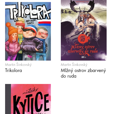
Martin Šinkovský
Martin Šinkovský
Trikolora
Mlžný ostrov zbarvený
do ruda