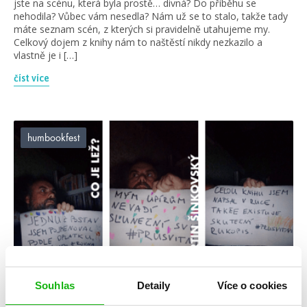
jste na scénu, která byla prostě… divná? Do příběhu se
nehodila? Vůbec vám nesedla? Nám už se to stalo, takže tady
máte seznam scén, z kterých si pravidelně utahujeme my.
Celkový dojem z knihy nám to naštěstí nikdy nezkazilo a
vlastně je i […]
číst více
humbookfest
Souhlas
Detaily
Více o cookies
#2pravdy1lež
#humbookfest