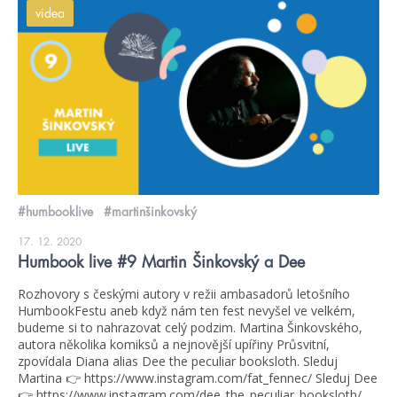
videa
#humbooklive
#martinšinkovský
17. 12. 2020
Humbook live #9 Martin Šinkovský a Dee
Rozhovory s českými autory v režii ambasadorů letošního
HumbookFestu aneb když nám ten fest nevyšel ve velkém,
budeme si to nahrazovat celý podzim. Martina Šinkovského,
autora několika komiksů a nejnovější upířiny Průsvitní,
zpovídala Diana alias Dee the peculiar booksloth. Sleduj
Martina 👉 https://www.instagram.com/fat_fennec/ Sleduj Dee
👉 https://www.instagram.com/dee_the_peculiar_booksloth/