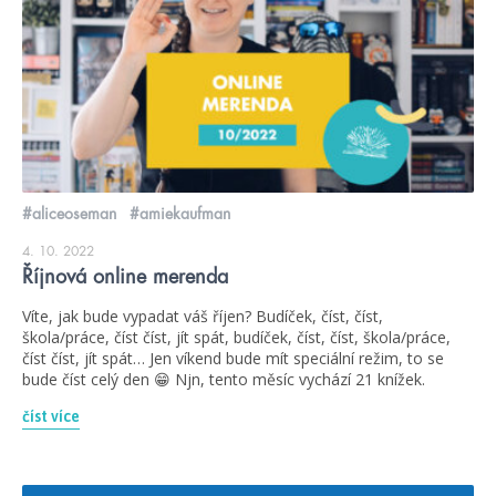
#aliceoseman
#amiekaufman
4. 10. 2022
Říjnová online merenda
Víte, jak bude vypadat váš říjen? Budíček, číst, číst,
škola/práce, číst číst, jít spát, budíček, číst, číst, škola/práce,
číst číst, jít spát… Jen víkend bude mít speciální režim, to se
bude číst celý den 😁 Njn, tento měsíc vychází 21 knížek.
číst více