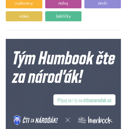
rozhovory
stahuj
storki
videa
žebříčky