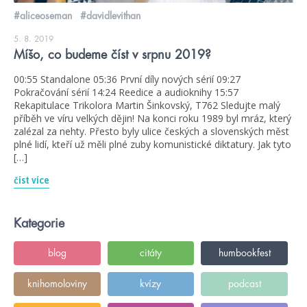
#aliceoseman
#davidlevithan
5. 8. 2019
Míšo, co budeme číst v srpnu 2019?
00:55 Standalone 05:36 První díly nových sérií 09:27
Pokračování sérií 14:24 Reedice a audioknihy 15:57
Rekapitulace Trikolora Martin Šinkovský, T762 Sledujte malý
příběh ve víru velkých dějin! Na konci roku 1989 byl mráz, který
zalézal za nehty. Přesto byly ulice českých a slovenských měst
plné lidí, kteří už měli plné zuby komunistické diktatury. Jak tyto
[…]
číst více
Kategorie
blog
citáty
humbookfest
knihomoloviny
kvízy
podcast