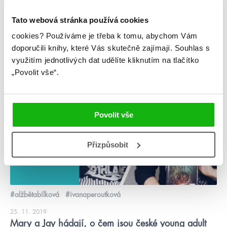
21. 8. 2020
2 pravdy a 1 lež Martina Šinkovského
Tato webová stránka používá cookies
cookies?
Používáme je třeba k tomu, abychom Vám
číst více
doporučili knihy, které Vás skutečně zajímají.
Souhlas s
využitím jednotlivých dat udělíte kliknutím na tlačítko
„Povolit vše“.
videa
Povolit vše
Přizpůsobit
#alžbětabílková
#ivanaperoutková
25. 11. 2019
Mary a Jay hádají, o čem jsou české young adult