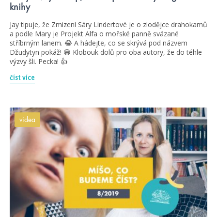
knihy
Jay tipuje, že Zmizení Sáry Lindertové je o zlodějce drahokamů
a podle Mary je Projekt Alfa o mořské panně svázané
stříbrným lanem. 😂 A hádejte, co se skrývá pod názvem
Džudytyn pokáž! 😁 Klobouk dolů pro oba autory, že do téhle
výzvy šli. Pecka! 👍
číst více
videa