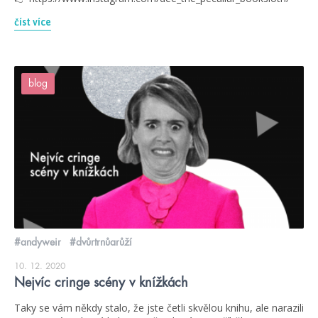
číst více
blog
#andyweir
#dvůrtrnůarůží
10. 12. 2020
Nejvíc cringe scény v knížkách
Taky se vám někdy stalo, že jste četli skvělou knihu, ale narazili