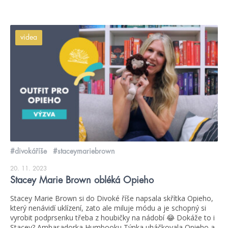
videa
#divokáříše
#staceymariebrown
20. 11. 2023
Stacey Marie Brown obléká Opieho
Stacey Marie Brown si do Divoké říše napsala skřítka Opieho,
který nenávidí uklízení, zato ale miluje módu a je schopný si
vyrobit podprsenku třeba z houbičky na nádobí 😂 Dokáže to i
Stacey? Ambasadorka Humbooku Týnka uháčkovala Opieho a