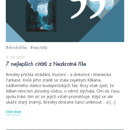
#divokáříše
#nejcitáty
5. 10. 2023
7 nejlepších citátů z Nezkrotné říše
Brexley přežila strádání, mučení – a dokonce i Warwicka
Farkase. Kvůli jeho zradě se stala zajatkyní Killiana,
nádherného vládce budapešťských fae. Brzy však zjistí, že
Killian není ten zlovolný vůdce, o němž slýchala. Čím víc času
spolu tráví, tím víc se jejich vztah proměňuje. Když se ale
ukáže starý známý, Brexley dostane šanci uniknout… a […]
číst více