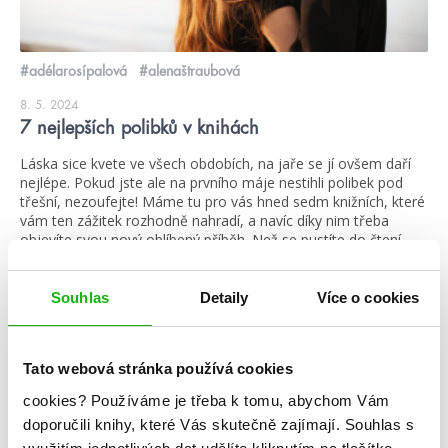
#adélarosípalová
#alenaštraubová
8. 5. 2024
7 nejlepších polibků v knihách
Láska sice kvete ve všech obdobích, na jaře se jí ovšem daří
nejlépe. Pokud jste ale na prvního máje nestihli polibek pod
třešní, nezoufejte! Máme tu pro vás hned sedm knižních, které
vám ten zážitek rozhodně nahradí, a navíc díky nim třeba
objevíte svou nový oblíbený příběh. Než se pustíte do čtení,
varujeme vás, že […]
číst více
Souhlas
Detaily
Více o cookies
Tato webová stránka používá cookies
videa
cookies?
Používáme je třeba k tomu, abychom Vám
doporučili knihy, které Vás skutečně zajímají.
Souhlas s