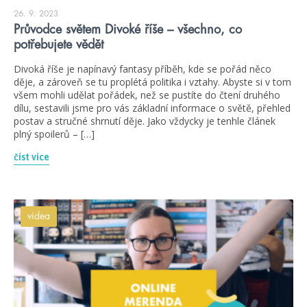
26. 9. 2023
Průvodce světem Divoké říše – všechno, co
potřebujete vědět
Divoká říše je napínavý fantasy příběh, kde se pořád něco
děje, a zároveň se tu proplétá politika i vztahy. Abyste si v tom
všem mohli udělat pořádek, než se pustíte do čtení druhého
dílu, sestavili jsme pro vás základní informace o světě, přehled
postav a stručné shrnutí děje. Jako vždycky je tenhle článek
plný spoilerů – […]
číst více
videa