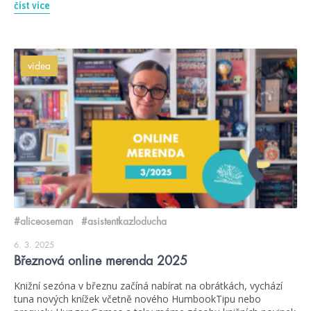
číst více
videa
#aliceoseman
#asistentkazloducha
6. 3. 2025
Březnová online merenda 2025
Knižní sezóna v březnu začíná nabírat na obrátkách, vychází
tuna nových knížek včetně nového HumbookTipu nebo