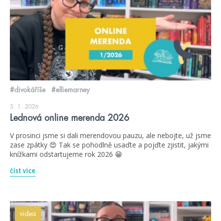
#divokáříše
#elliemarney
5. 1. 2026
Lednová online merenda 2026
V prosinci jsme si dali merendovou pauzu, ale nebojte, už jsme
zase zpátky 😍 Tak se pohodlně usaďte a pojďte zjistit, jakými
knížkami odstartujeme rok 2026 😁
číst více
videa