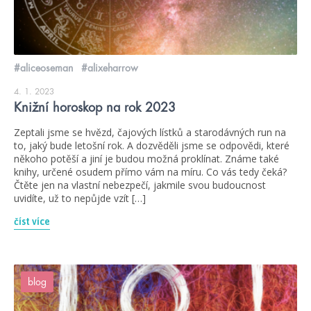
#aliceoseman
#alixeharrow
4. 1. 2023
Knižní horoskop na rok 2023
Zeptali jsme se hvězd, čajových lístků a starodávných run na
to, jaký bude letošní rok. A dozvěděli jsme se odpovědi, které
někoho potěší a jiní je budou možná proklínat. Známe také
knihy, určené osudem přímo vám na míru. Co vás tedy čeká?
Čtěte jen na vlastní nebezpečí, jakmile svou budoucnost
uvidíte, už to nepůjde vzít […]
číst více
blog