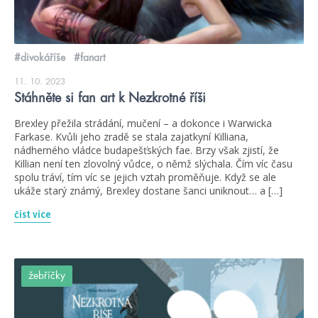
#divokáříše
#fanart
11. 10. 2023
Stáhněte si fan art k Nezkrotné říši
Brexley přežila strádání, mučení – a dokonce i Warwicka
Farkase. Kvůli jeho zradě se stala zajatkyní Killiana,
nádherného vládce budapešťských fae. Brzy však zjistí, že
Killian není ten zlovolný vůdce, o němž slýchala. Čím víc času
spolu tráví, tím víc se jejich vztah proměňuje. Když se ale
ukáže starý známý, Brexley dostane šanci uniknout… a […]
číst více
žebříčky