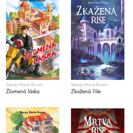
Stacey Marie Brown
Stacey Marie Brown
Zlomená láska
Zkažená říše