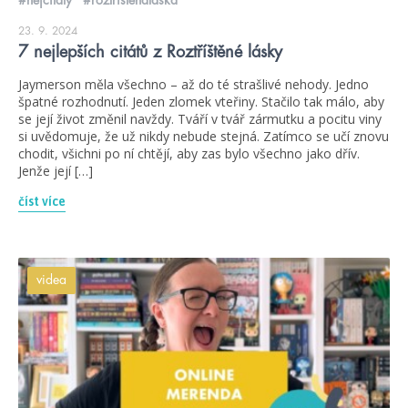
23. 9. 2024
7 nejlepších citátů z Roztříštěné lásky
Jaymerson měla všechno – až do té strašlivé nehody. Jedno
špatné rozhodnutí. Jeden zlomek vteřiny. Stačilo tak málo, aby
se její život změnil navždy. Tváří v tvář zármutku a pocitu viny
si uvědomuje, že už nikdy nebude stejná. Zatímco se učí znovu
chodit, všichni po ní chtějí, aby zas bylo všechno jako dřív.
Jenže její […]
číst více
videa