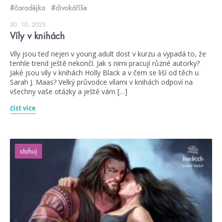
#čarodějka
#divokáříše
30. 10. 2023
Víly v knihách
Víly jsou teď nejen v young adult dost v kurzu a vypadá to, že
tenhle trend ještě nekončí. Jak s nimi pracují různé autorky?
Jaké jsou víly v knihách Holly Black a v čem se liší od těch u
Sarah J. Maas? Velký průvodce vílami v knihách odpoví na
všechny vaše otázky a ještě vám […]
číst více
stahuj