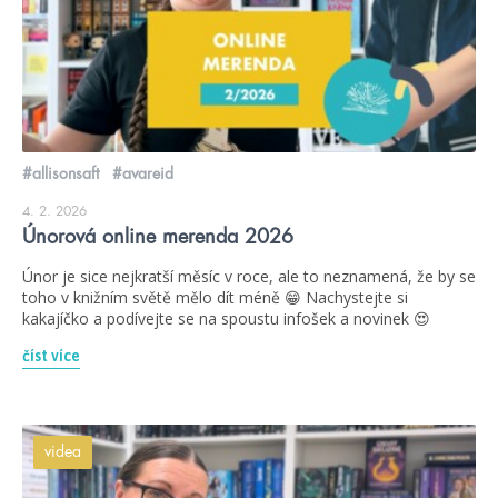
#allisonsaft
#avareid
4. 2. 2026
Únorová online merenda 2026
Únor je sice nejkratší měsíc v roce, ale to neznamená, že by se
toho v knižním světě mělo dít méně 😁 Nachystejte si
kakajíčko a podívejte se na spoustu infošek a novinek 😍
číst více
videa