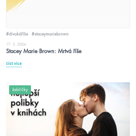
#divokáříše
#staceymariebrown
17. 5. 2024
Stacey Marie Brown: Mrtvá říše
číst více
žebříčky