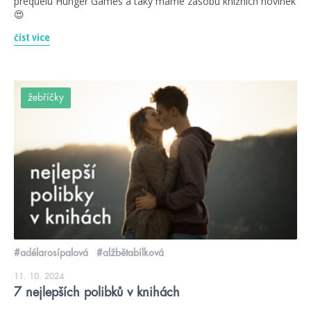
prequelu Hunger Games a taky máme zásobu knižních novinek
😍
číst více
žebříčky
#adélarosípalová
#alžbětabílková
11. 10. 2024
7 nejlepších polibků v knihách