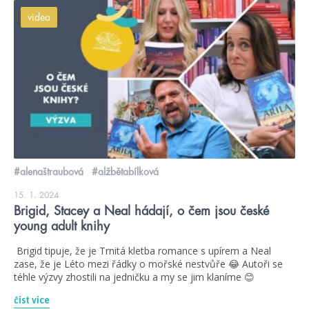
videa
#alenaštraubová
#alžbětabílková
15. 1. 2024
Brigid, Stacey a Neal hádají, o čem jsou české
young adult knihy
Brigid tipuje, že je Trnitá kletba romance s upírem a Neal
zase, že je Léto mezi řádky o mořské nestvůře 😂 Autoři se
téhle výzvy zhostili na jedničku a my se jim klaníme 😊
číst více