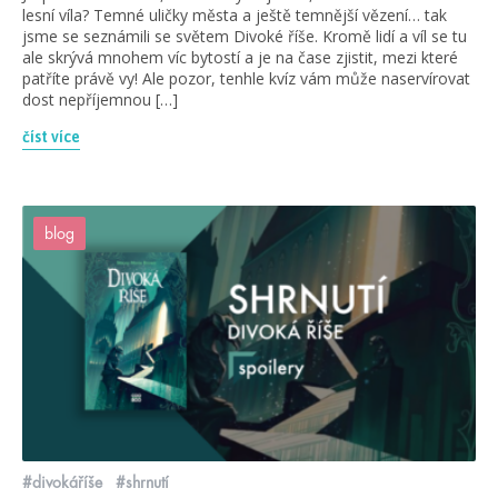
lesní víla? Temné uličky města a ještě temnější vězení… tak
jsme se seznámili se světem Divoké říše. Kromě lidí a víl se tu
ale skrývá mnohem víc bytostí a je na čase zjistit, mezi které
patříte právě vy! Ale pozor, tenhle kvíz vám může naservírovat
dost nepříjemnou […]
číst více
blog
#divokáříše
#shrnutí