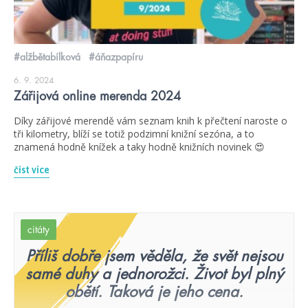
#alžbětabílková
#áňazpapíru
6. 9. 2024
Zářijová online merenda 2024
Díky zářijové merendě vám seznam knih k přečtení naroste o
tři kilometry, blíží se totiž podzimní knižní sezóna, a to
znamená hodně knížek a taky hodně knižních novinek 😍
číst více
citáty
Příliš dobře jsem věděla, že svět nejsou
samé duhy a jednorožci. Život byl plný
obětí. Taková je jeho cena.