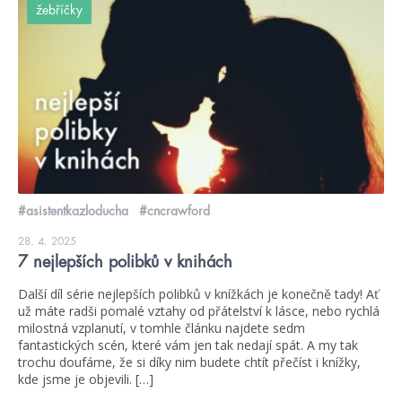
žebříčky
#asistentkazloducha
#cncrawford
28. 4. 2025
7 nejlepších polibků v knihách
Další díl série nejlepších polibků v knížkách je konečně tady! Ať
už máte radši pomalé vztahy od přátelství k lásce, nebo rychlá
milostná vzplanutí, v tomhle článku najdete sedm
fantastických scén, které vám jen tak nedají spát. A my tak
trochu doufáme, že si díky nim budete chtít přečíst i knížky,
kde jsme je objevili. […]