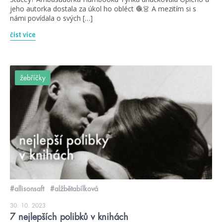
jeho autorka dostala za úkol ho obléct 🧶👗 A mezitím si s
námi povídala o svých […]
číst více
žebříčky
#allisonsaft
#alžbětabílková
30. 10. 2023
7 nejlepších polibků v knihách