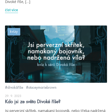
Divoké říše, […]
číst více
kvízy
#divokáříše
#staceymariebrown
29. 9. 2023
Kdo jsi ze světa Divoké říše?
Jsi perverzní skřítek, namakaný bojovník, nebo třeba nadržená