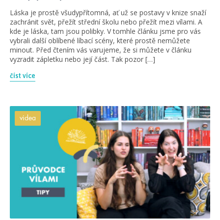
Láska je prostě všudypřítomná, ať už se postavy v knize snaží
zachránit svět, přežít střední školu nebo přežít mezi vílami. A
kde je láska, tam jsou polibky. V tomhle článku jsme pro vás
vybrali další oblíbené líbací scény, které prostě nemůžete
minout. Před čtením vás varujeme, že si můžete v článku
vyzradit zápletku nebo její část. Tak pozor […]
číst více
videa