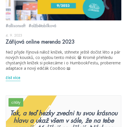
#allisonsaft
#alžbětabílková
4. 9. 2023
Zářijová online merenda 2023
Než přijde říjnová nálož knížek, stihnete ještě dočíst léto a pár
nových kousků, co vyjdou tento měsíc 😁 Kromě přehledu
chystaných knížek si pokecáme i o HumbookFestu, probereme
adaptace a nový edičák CooBoo 📖
číst více
citáty
Tak, a teď hezky zvedni tu svou krásnou
hlavu a ukaž všem v sále, že na tebe