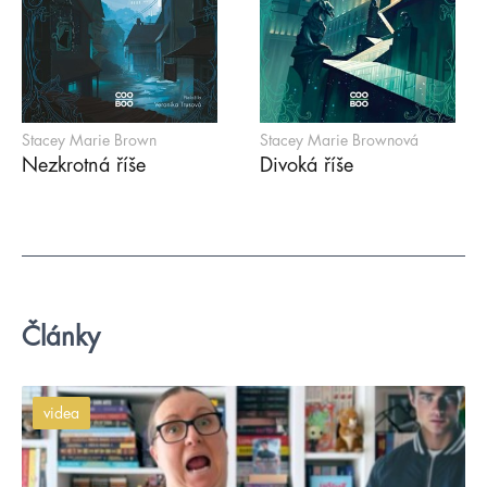
Stacey Marie Brown
Stacey Marie Brownová
Nezkrotná říše
Divoká říše
Články
videa