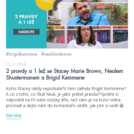
#brigidkemmerer
#nealshusterman
12. 2. 2024
2 pravdy a 1 lež se Stacey Marie Brown, Nealem
Shustermanem a Brigid Kemmerer
Koho Stacey nikdy nepotkala?V čem zalhala Brigid Kemmerer?
A co z toho, co říkal Neal, je jako jediné pravda?Tipněte si
odpovědi na tři naše otázky dřív, než vám je na konci videa
prozradí a dejte nám do komentářů vědět, jak jste si vedli 😁
číst více