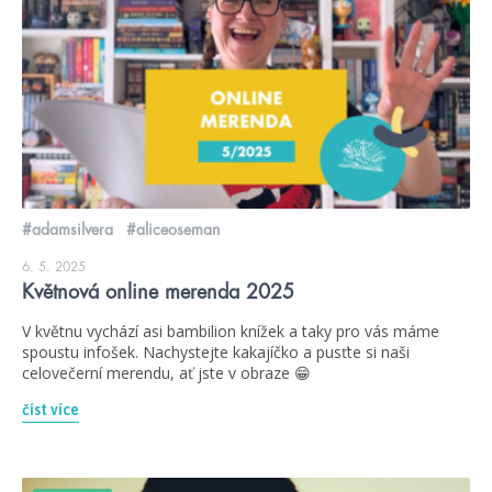
#adamsilvera
#aliceoseman
6. 5. 2025
Květnová online merenda 2025
V květnu vychází asi bambilion knížek a taky pro vás máme
spoustu infošek. Nachystejte kakajíčko a pusťte si naši
celovečerní merendu, ať jste v obraze 😁
číst více