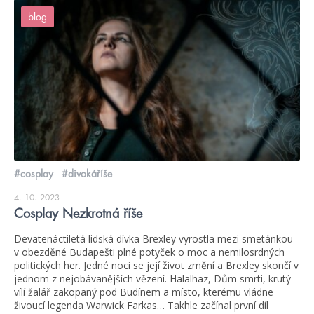
blog
#cosplay
#divokáříše
4. 10. 2023
Cosplay Nezkrotná říše
Devatenáctiletá lidská dívka Brexley vyrostla mezi smetánkou
v obezděné Budapešti plné potyček o moc a nemilosrdných
politických her. Jedné noci se její život změní a Brexley skončí v
jednom z nejobávanějších vězení. Halalhaz, Dům smrti, krutý
vílí žalář zakopaný pod Budínem a místo, kterému vládne
živoucí legenda Warwick Farkas… Takhle začínal první díl