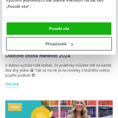
využitím jednotlivých dat udělíte kliknutím na tlačítko
„Povolit vše“.
Povolit vše
#96faktůoúžasnétaylorswift
#adélarosípalová
Přizpůsobit
3. 4. 2024
Dubnová online merenda 2024
V dubnu vychází tolik knížek, že prakticky můžete mít na každé
dva dny jednu 😁 Tak se na ně (a na novinky z knižního světa)
pojďte podívat 😎
číst více
videa