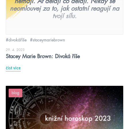
nemají. Ať dělají co dělají. Nikdy se
neomlouvej za to, jak ostatní reagují na
tvojí sílu.
#divokáříše
#staceymariebrown
29. 4. 2023
Stacey Marie Brown: Divoká říše
číst více
blog