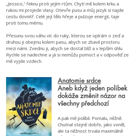
„Jessico,“ řeknu proti jejím rtům. Chytí mě kolem krku a
rukou mi projede vlasy. Otevře pusu a můj jazyk si najde
cestu dovnitř. Celé její tělo hřeje a pulzuje energií, taje
proti tomu mému.
Přesunu svou váhu víc do ruky, kterou se opírám o zeď a
druhou ji obejmu kolem pasu, abych se zbavil prostoru
mezi námi. Zvednu ji, abych se dostal blíž a v lepším úhlu.
Rychle se nadechne a já si nemůžu pomoct a v odpověď ze
mě vyjde vzdech.
Anatomie srdce
Aneb když jeden polibek
dokáže změnit názor na
všechny předchozí
A pak mě políbil. Pomalu, něžně.
Chutnal stejně dobře, jako voněl,
ale ta něžnost trvala maximálně