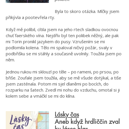
Byla to skoro otázka. Mlčky jsem
přikývla a pootevřela rty.
Když mě políbil, cítila jsem na jeho rtech sladkou ovocnou
chuť faerského vína. Nejdřív byl ten polibek něžný, ale pak
mi Torin pronikl jazykem do pusy. Vzrušením se mi
podlomila kolena. Tělo mi spaloval ničivý požár, svaly v
podbřišku se mi stáhly a současně uvolnily. Toužila jsem po
něm.
Jednou rukou mi sklouzl po těle – po rameni, po prsou, po
břiše. Zoufale jsem toužila, aby se mě všude dotýkal, a tiše
jsem zasténala. Potom mi sjel dlaněmi po bocích, do
rozparku na šatech. Zvedl mi nohu do vzduchu, omotal si ji
kolem sebe a vmáčkl se mi do klína.
Lásky čas
Aneb když hrdliččin zval