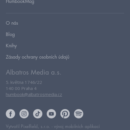
HumbookMag
O nás
Blog
Knihy
Zásady ochrany osobních údajů
Albatros Media a.s.
5. května 1746/22
140 00 Praha 4
humbook@albatrosmedia.cz
Vytvořil Pixelfield, s.r.o. -
vývoj mobilních aplikací