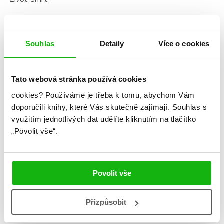
Láska. Nenávist.
Jediným polibkem zažehl celý můj svět a já si uvědomila, že
Souhlas
Detaily
Více o cookies
je to vlastně poprvé, co jsme se políbili. Byl to bezohledný
a surový polibek, vášnivý a elektrizující.
Tato webová stránka používá cookies
Čirá rozkoš.
cookies?
Používáme je třeba k tomu, abychom Vám
Čirá bolest.
doporučili knihy, které Vás skutečně zajímají.
Souhlas s
využitím jednotlivých dat udělíte kliknutím na tlačítko
Zoufalá dravost.
„Povolit vše“.
Zeď, kterou jsme se mezi sebou pokoušeli vystavět, se
zřítila k zemi v tisíci kousků v do běla rozpálených
plamenech, které jen popohnaly mou zoufalou touhu. Vjela
Povolit vše
jsem mu prsty do vlasů, přitáhla si ho k sobě blíž a chtěla
jsem ještě víc.
Přizpůsobit
#adélarosípalová
#alenaštraubová
#anatomiesrdce