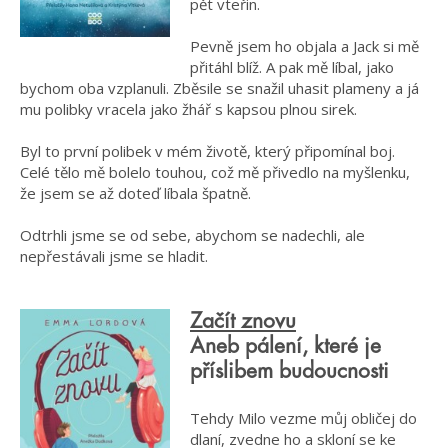
pět vteřin.
Pevně jsem ho objala a Jack si mě
přitáhl blíž. A pak mě líbal, jako
bychom oba vzplanuli. Zběsile se snažil uhasit plameny a já
mu polibky vracela jako žhář s kapsou plnou sirek.
Byl to první polibek v mém životě, který připomínal boj.
Celé tělo mě bolelo touhou, což mě přivedlo na myšlenku,
že jsem se až doteď líbala špatně.
Odtrhli jsme se od sebe, abychom se nadechli, ale
nepřestávali jsme se hladit.
Začít znovu
Aneb pálení, které je
příslibem budoucnosti
Tehdy Milo vezme můj obličej do
dlaní, zvedne ho a skloní se ke