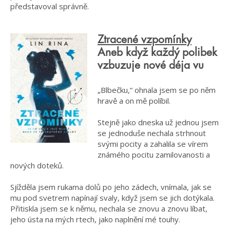
představoval správně.
Ztracené vzpomínky
Aneb když každý polibek
vzbuzuje nové déja vu
„Blbečku,“ ohnala jsem se po něm
hravě a on mě políbil.
Stejně jako dneska už jednou jsem
se jednoduše nechala strhnout
svými pocity a zahalila se vírem
známého pocitu zamilovanosti a
nových doteků.
Sjížděla jsem rukama dolů po jeho zádech, vnímala, jak se
mu pod svetrem napínají svaly, když jsem se jich dotýkala.
Přitiskla jsem se k němu, nechala se znovu a znovu líbat,
jeho ústa na mých rtech, jako naplnění mé touhy.