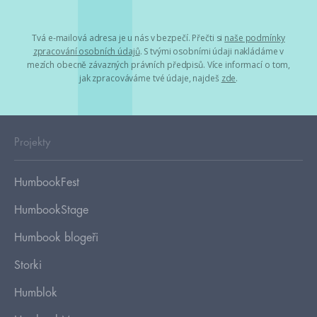
Tvá e-mailová adresa je u nás v bezpečí. Přečti si
naše podmínky
zpracování osobních údajů
. S tvými osobními údaji nakládáme v
mezích obecně závazných právních předpisů. Více informací o tom,
jak zpracováváme tvé údaje, najdeš
zde
.
Projekty
HumbookFest
HumbookStage
Humbook blogeři
Storki
Humblok