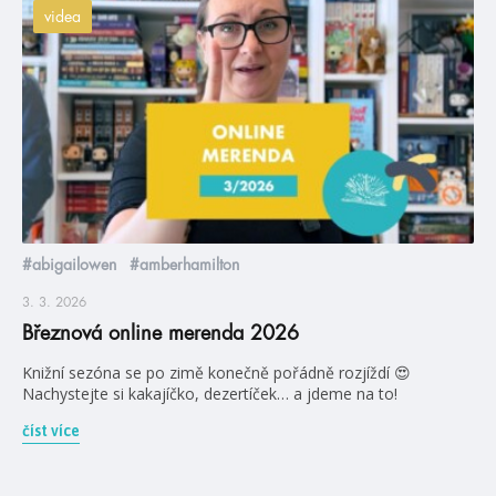
videa
#abigailowen
#amberhamilton
3. 3. 2026
Březnová online merenda 2026
Knižní sezóna se po zimě konečně pořádně rozjíždí 😍
Nachystejte si kakajíčko, dezertíček… a jdeme na to!
číst více