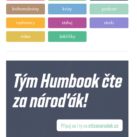
knihomoloviny
kvízy
podcast
rozhovory
stahuj
storki
videa
žebříčky