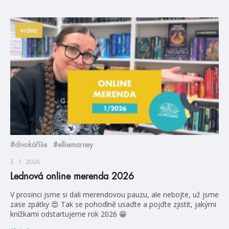
videa
#divokáříše
#elliemarney
5. 1. 2026
Lednová online merenda 2026
V prosinci jsme si dali merendovou pauzu, ale nebojte, už jsme
zase zpátky 😍 Tak se pohodlně usaďte a pojďte zjistit, jakými
knížkami odstartujeme rok 2026 😁