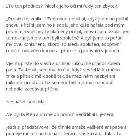
„To ten přednes?“ hlesl a jeho oči mi řekly ten zbytek.
„Prosím tě, zmlkni.“ Tentokrát neváhal, když jsem ho políbil
znovu. Přitáhl jsem ho k sobě, jeho kůže hořela pod mými
prsty a já všechny ty plameny přejal, znovu jsem vzplál, jen
tentokrát jsme v tom byli společně. A byli jsme to pořád
my dva, konkurenti, skoro-sousedi, spolužáci, adoptivní
rodiče toulavého kocoura, přátelé a protivníci v jednom.
Vjel mi prsty do vlasů a druhou rukou mě uchopil kolem
pasu. Zasténal jsem mu do úst, když sevřel látku mého
trika a přitiskl mě k sobě tak, že mezi námi nezbyl ani
milimetr prostoru. Už se neodtáhl a já mu rozhodně
nehodlal zavdávat příčinu.
Nesnášel jsem Máj.
Ale byl květen a on mě po prvním verši líbal u jezera.
Jestli si představoval, že tímhle smaže veškeré antipatie a
přiměje mě mít ho i tu naši literární klasiku rád… tak si to