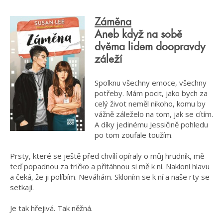
Záměna
Aneb když na sobě
dvěma lidem doopravdy
záleží
Spolknu všechny emoce, všechny
potřeby. Mám pocit, jako bych za
celý život neměl nikoho, komu by
vážně záleželo na tom, jak se cítím.
A díky jedinému Jessičině pohledu
po tom zoufale toužím.
Prsty, které se ještě před chvílí opíraly o můj hrudník, mě
teď popadnou za tričko a přitáhnou si mě k ní. Nakloní hlavu
a čeká, že ji políbím. Neváhám. Skloním se k ní a naše rty se
setkají.
Je tak hřejivá. Tak něžná.