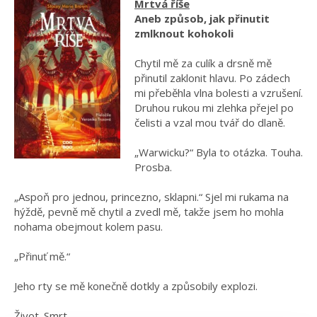
Mrtvá říše
Aneb způsob, jak přinutit
zmlknout kohokoli
Chytil mě za culík a drsně mě
přinutil zaklonit hlavu. Po zádech
mi přeběhla vlna bolesti a vzrušení.
Druhou rukou mi zlehka přejel po
čelisti a vzal mou tvář do dlaně.
„Warwicku?“ Byla to otázka. Touha.
Prosba.
„Aspoň pro jednou, princezno, sklapni.“ Sjel mi rukama na
hýždě, pevně mě chytil a zvedl mě, takže jsem ho mohla
nohama obejmout kolem pasu.
„Přinuť mě.“
Jeho rty se mě konečně dotkly a způsobily explozi.
Život. Smrt.