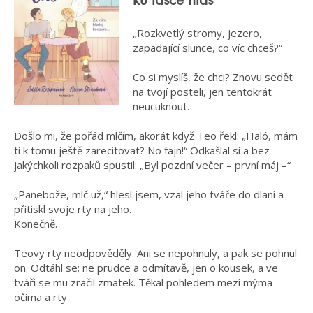
ku lásce hlas
„Rozkvetlý stromy, jezero,
zapadající slunce, co víc chceš?“
Co si myslíš, že chci? Znovu sedět
na tvojí posteli, jen tentokrát
neucuknout.
Došlo mi, že pořád mlčím, akorát když Teo řekl: „Haló, mám
ti k tomu ještě zarecitovat? No fajn!“ Odkašlal si a bez
jakýchkoli rozpaků spustil: „Byl pozdní večer – první máj –“
„Panebože, mlč už,“ hlesl jsem, vzal jeho tváře do dlaní a
přitiskl svoje rty na jeho.
Konečně.
Teovy rty neodpověděly. Ani se nepohnuly, a pak se pohnul
on. Odtáhl se; ne prudce a odmítavě, jen o kousek, a ve
tváři se mu zračil zmatek. Těkal pohledem mezi mýma
očima a rty.