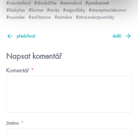
#cncrawford
#divokáříše
#emmalord
#jennbennett
#láskyčas
#linrina
#mráz
#nejpolibky
#staceymariebrown
#susanlee
#začítznovu
#záměna
#ztracenévzpomínky
předchozí
další
Napsat komentář
Komentář
*
Jméno
*