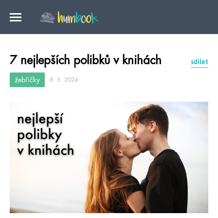
7 nejlepších polibků v knihách
sdílet
žebříčky
8. 5. 2024