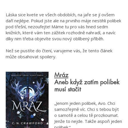
Láska sice kvete ve všech obdobích, na jaře se jí ovšem
daří nejlépe. Pokud jste ale na prvního máje nestihli polibek
pod třešní, nezoufejte! Máme tu pro vás hned sedm
knižních, které vám ten zážitek rozhodně nahradí, a navíc
díky nim třeba objevíte svou nový oblíbený příběh.
Než se pustíte do čtení, varujeme vás, že tento článek
může obsahovat spoilery.
Mráz
Aneb když zatím polibek
musí stačit
„Jenom jeden polibek, Avo. Chci
samozřejmě víc. Chci s tebou být
o samotě a celou tě prozkoumat.
Jenže to nejde. Takže aspoň jeden
polibek.“