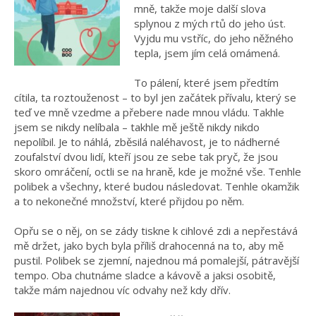
mně, takže moje další slova
splynou z mých rtů do jeho úst.
Vyjdu mu vstříc, do jeho něžného
tepla, jsem jím celá omámená.
To pálení, které jsem předtím
cítila, ta roztouženost – to byl jen začátek přívalu, který se
teď ve mně vzedme a přebere nade mnou vládu. Takhle
jsem se nikdy nelíbala – takhle mě ještě nikdy nikdo
nepolíbil. Je to náhlá, zběsilá naléhavost, je to nádherné
zoufalství dvou lidí, kteří jsou ze sebe tak pryč, že jsou
skoro omráčení, octli se na hraně, kde je možné vše. Tenhle
polibek a všechny, které budou následovat. Tenhle okamžik
a to nekonečné množství, které přijdou po něm.
Opřu se o něj, on se zády tiskne k cihlové zdi a nepřestává
mě držet, jako bych byla příliš drahocenná na to, aby mě
pustil. Polibek se zjemní, najednou má pomalejší, pátravější
tempo. Oba chutnáme sladce a kávově a jaksi osobitě,
takže mám najednou víc odvahy než kdy dřív.