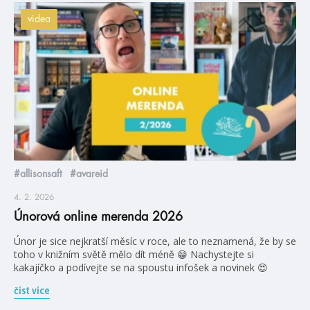
videa
#allisonsaft
#avareid
4. 2. 2026
Únorová online merenda 2026
Únor je sice nejkratší měsíc v roce, ale to neznamená, že by se
toho v knižním světě mělo dít méně 😁 Nachystejte si
kakajíčko a podívejte se na spoustu infošek a novinek 😍
číst více