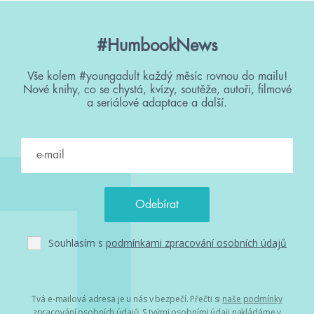
#HumbookNews
Vše kolem #youngadult každý měsíc rovnou do mailu!
Nové knihy, co se chystá, kvízy, soutěže, autoři, filmové
a seriálové adaptace a další.
Souhlasím s
podmínkami zpracování osobních údajů
Tvá e-mailová adresa je u nás v bezpečí. Přečti si
naše podmínky
zpracování osobních údajů
. S tvými osobními údaji nakládáme v