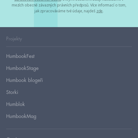
mezích obecně závazných právních předpisů. Více informací o tom,
jak zpracováváme tvé údaje, najdeš
zde
.
Projekty
HumbookFest
HumbookStage
Humbook blogeři
Storki
Humblok
HumbookMag