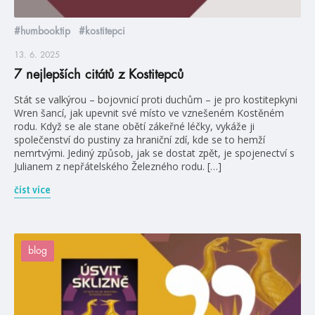
#humbooktip
#kostitepci
13. 6. 2025
7 nejlepších citátů z Kostitepců
Stát se valkýrou – bojovnicí proti duchům – je pro kostitepkyni
Wren šancí, jak upevnit své místo ve vznešeném Kostěném
rodu. Když se ale stane obětí zákeřné léčky, vykáže ji
společenství do pustiny za hraniční zdí, kde se to hemží
nemrtvými. Jediný způsob, jak se dostat zpět, je spojenectví s
Julianem z nepřátelského Železného rodu. […]
číst více
blog