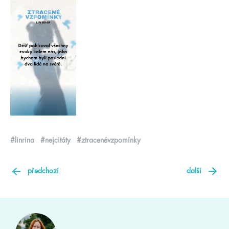
#linrina
#nejcitáty
#ztracenévzpomínky
předchozí
další