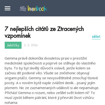
7 nejlepších citátů ze Ztracených
vzpomínek
sdílet
žebříčky
3. 5. 2024
Gemma právě dokončila dvouletou praxi v prestižní
medicínské společnosti a poprvé se stěhuje do vlastního
bytu. To by byl skvělý důvod k oslavě, jenže kolem se
začnou dít podivné věci. Všude se zničehonic objevují
origami ptáčci. Gemmy se nevysvětlitelně zmocňují tísnivé
pocity. A v novém bytě najde zvláštní deník… psaný jejím
písmem. Nic ze zaznamenaných událostí si ale nepamatuje.
Přichází Gemma o rozum, nebo zešílel svět kolem ní? To
musí zjistit během pátrání, které jí převrátí život vzhůru
nohama