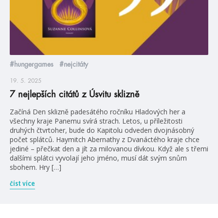
#hungergames
#nejcitáty
19. 5. 2025
7 nejlepších citátů z Úsvitu sklizně
Začíná Den sklizně padesátého ročníku Hladových her a
všechny kraje Panemu svírá strach. Letos, u příležitosti
druhých čtvrtoher, bude do Kapitolu odveden dvojnásobný
počet splátců. Haymitch Abernathy z Dvanáctého kraje chce
jediné – přečkat den a jít za milovanou dívkou. Když ale s třemi
dalšími splátci vyvolají jeho jméno, musí dát svým snům
sbohem. Hry […]
číst více