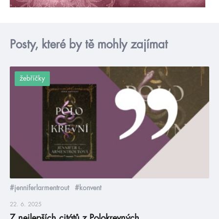
Posty, které by tě mohly zajímat
žebříčky
#jenniferlarmentrout
#konvent
22. 6. 2025
7 nejlepších citátů z Polokrevných