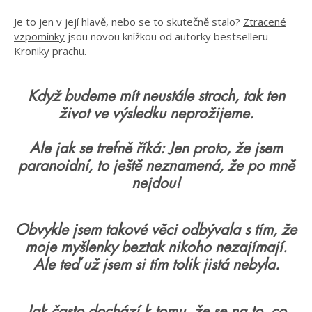
Je to jen v její hlavě, nebo se to skutečně stalo?
Ztracené
vzpomínky
jsou novou knížkou od autorky bestselleru
Kroniky prachu
.
Když budeme mít neustále strach, tak ten
život ve výsledku neprožijeme.
Ale jak se trefně říká: Jen proto, že jsem
paranoidní, to ještě neznamená, že po mně
nejdou!
Obvykle jsem takové věci odbývala s tím, že
moje myšlenky beztak nikoho nezajímají.
Ale teď už jsem si tím tolik jistá nebyla.
Jak často dochází k tomu, že se na to, co