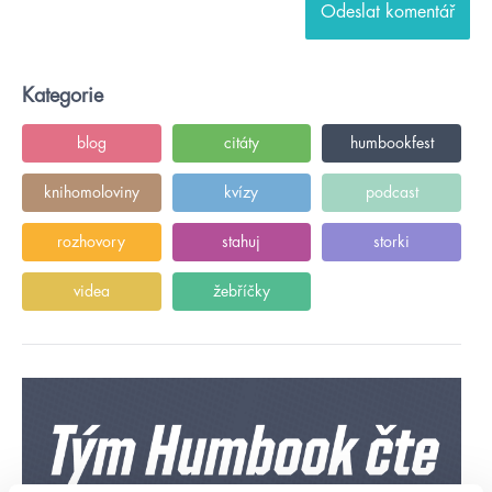
Kategorie
blog
citáty
humbookfest
knihomoloviny
kvízy
podcast
rozhovory
stahuj
storki
videa
žebříčky