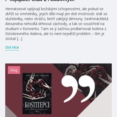
Hematoiové oplývají božskými schopnostmi, ale pokud se
zkříží se smrtelníky, jejich děti mají jen dvě možnosti: stát se
služebníky, nebo strážci, kteří zabíjejí démony. Sedmnáctiletá
Alexandria nehodlá drhnout záchody, a tak se soustředí na
studium v Konventu. Tam se jí začnou podlamovat kolena z
čistokrevného Aidena, ale to není největší problém – tím je
zůstat […]
číst více
blog