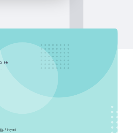
o se
.
jů
. S tvými