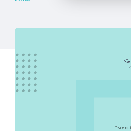
Vše
Tvá e-mai