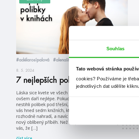
Souhlas
#adélarosípalová
#alenaštraubová
Tato webová stránka použív
8. 5. 2024
cookies?
Používáme je třeba
7 nejlepších polibků v knihách
jednotlivých dat udělíte klikn
Láska sice kvete ve všech obdobích, na jaře se jí
ovšem daří nejlépe. Pokud jste ale na prvního máje
nestihli polibek pod třešní, nezoufejte! Máme tu pro
vás hned sedm knižních, které vám ten zážitek
rozhodně nahradí, a navíc díky nim třeba objevíte svou
nový oblíbený příběh. Než se pustíte do čtení, varujeme
vás, že […]
číst více