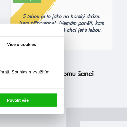
S tebou je to jako na horský dráze.
Jsem připoutanej. Nemám ponětí, kam
jedeš, ale rozhodně chci jet s tebou.
Více o cookies
#dejtomušanci
#emmalord
26. 3. 2023
ímají.
Souhlas s využitím
Emma Lord: Dej tomu šanci
číst více
Povolit vše