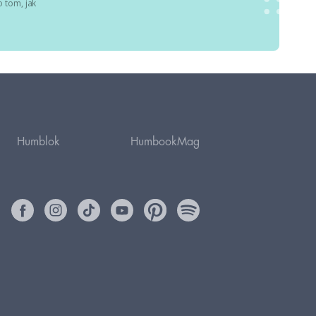
 tom, jak
Humblok
HumbookMag