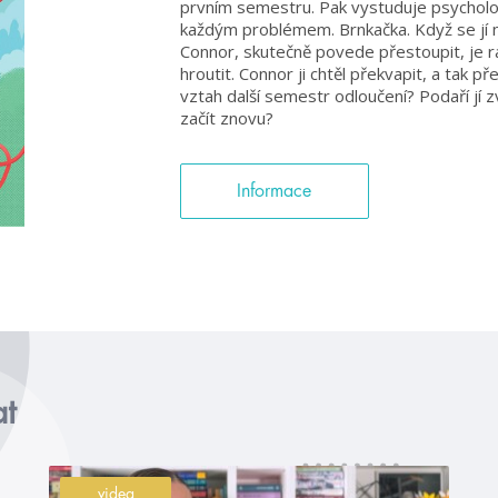
prvním semestru. Pak vystuduje psychologi
každým problémem. Brnkačka. Když se jí na
Connor, skutečně povede přestoupit, je r
hroutit. Connor ji chtěl překvapit, a tak pře
vztah další semestr odloučení? Podaří jí 
začít znovu?
Informace
at
videa