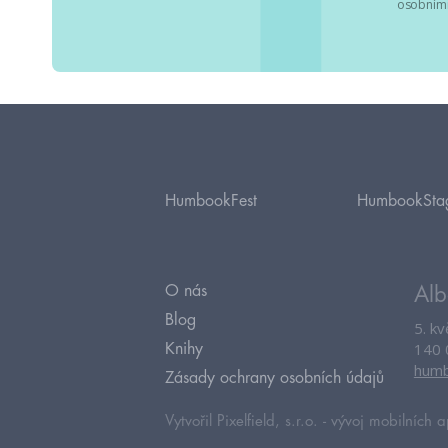
osobními
HumbookFest
HumbookSta
O nás
Alb
Blog
5. k
140 
Knihy
humb
Zásady ochrany osobních údajů
Vytvořil Pixelfield, s.r.o. -
vývoj mobilních a