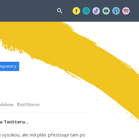
mporary
ndalone
#začítznovu
 Twitteru...
 vysokou, ale má plán: přestoupí tam po