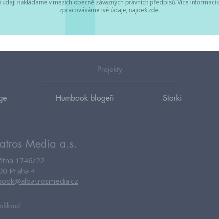
 údaji nakládáme v mezích obecně závazných právních předpisů. Více informací o
zpracováváme tvé údaje, najdeš
zde
.
Projekty
ge
Humbook blogeři
Storki
atros Media a.s.
větna 1746/22
00 Praha 4
ook@albatrosmedia.cz
plikací