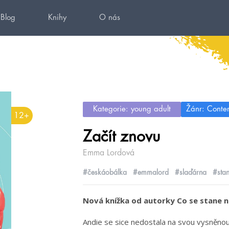
Blog
Knihy
O nás
Kategorie: young adult
Žánr: Conte
12+
Začít znovu
Emma Lordová
#českáobálka
#emmalord
#slaďárna
#sta
Nová knížka od autorky Co se stane na
Andie se sice nedostala na svou vysněnou