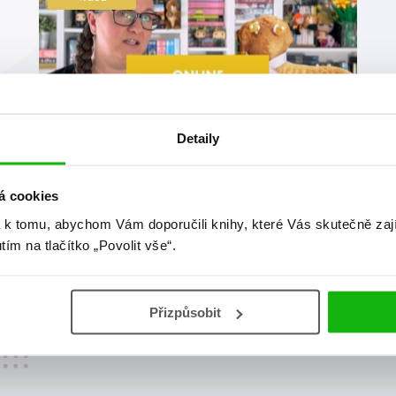
Detaily
#96faktůoúžasnétaylorswift
#adélarosípalová
á cookies
3. 4. 2024
 k tomu, abychom Vám doporučili knihy, které Vás skutečně zaj
Dubnová online merenda 2024
utím na tlačítko „Povolit vše“.
V dubnu vychází tolik knížek, že prakticky můžete mít
na každé dva dny jednu 😁 Tak se na ně (a na novinky z
knižního světa) pojďte podívat 😎
Přizpůsobit
číst více