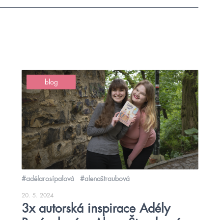
blog
#adélarosípalová
#alenaštraubová
20. 5. 2024
3x autorská inspirace Adély