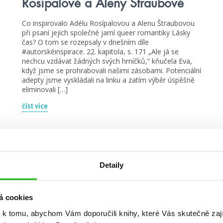
Rosípalové a Aleny Štraubové
Co inspirovalo Adélu Rosípalovou a Alenu Štraubovou
při psaní jejich společné jarní queer romantiky Lásky
čas? O tom se rozepsaly v dnešním díle
#autorskéinspirace. 22. kapitola, s. 171 „Ale já se
nechcu vzdávat žádných svých hrníčků,“ kňučela Eva,
když jsme se prohrabovali našimi zásobami. Potenciální
adepty jsme vyskládali na linku a zatím výběr úspěšně
eliminovali […]
číst více
Detaily
blog
á cookies
 k tomu, abychom Vám doporučili knihy, které Vás skutečně zaj