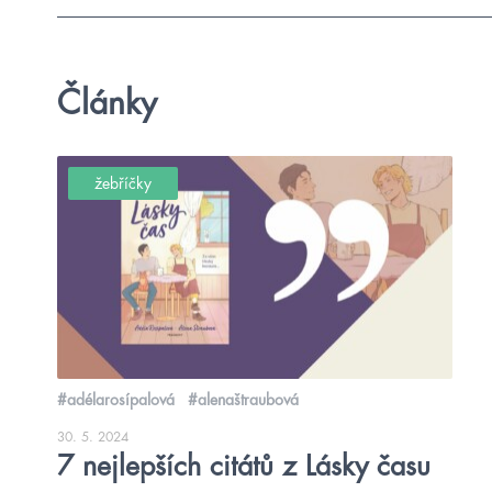
Články
žebříčky
#adélarosípalová
#alenaštraubová
30. 5. 2024
7 nejlepších citátů z Lásky času