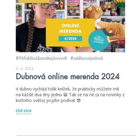
#96faktůoúžasnétaylorswift
#adélarosípalová
3. 4. 2024
Dubnová online merenda 2024
V dubnu vychází tolik knížek, že prakticky můžete mít
na každé dva dny jednu 😁 Tak se na ně (a na novinky z
knižního světa) pojďte podívat 😎
číst více