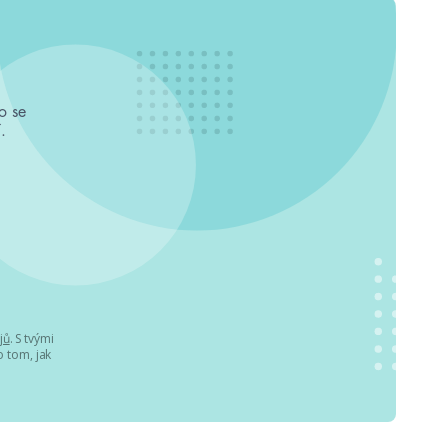
o se
.
jů
. S tvými
 tom, jak