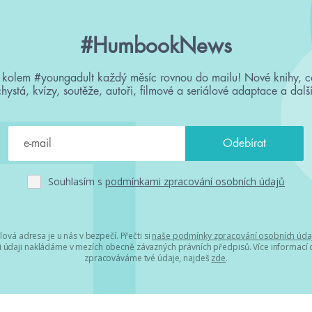
#HumbookNews
 kolem #youngadult každý měsíc rovnou do mailu! Nové knihy, c
chystá, kvízy, soutěže, autoři, filmové a seriálové adaptace a další
Souhlasím s
podmínkami zpracování osobních údajů
lová adresa je u nás v bezpečí. Přečti si
naše podmínky zpracování osobních úda
 údaji nakládáme v mezích obecně závazných právních předpisů. Více informací o
zpracováváme tvé údaje, najdeš
zde
.