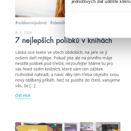
jednotlivých dat udělíte klikn
#adélarosípalová
#alenaštraubová
8. 5. 2024
7 nejlepších polibků v knihách
Láska sice kvete ve všech obdobích, na jaře se jí
ovšem daří nejlépe. Pokud jste ale na prvního máje
nestihli polibek pod třešní, nezoufejte! Máme tu pro
vás hned sedm knižních, které vám ten zážitek
rozhodně nahradí, a navíc díky nim třeba objevíte svou
nový oblíbený příběh. Než se pustíte do čtení, varujeme
vás, že […]
číst více
videa