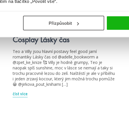
utím na tlačítko „Povolit vše“.
#adélarosípalová
#alenaštraubová
Přizpůsobit
2. 5. 2024
Cosplay Lásky čas
Teo a Villy jsou hlavní postavy feel good jarní
romantiky Lásky čas od @adelle_bookworm a
@zpet_ke_knize 🥰 Villy je hodně grumpy, Teo je
naopak spíš sunshine, moc v lásce se nemají a taky si
trochu pracovně lezou do zelí. Naštěstí je ale v příběhu
i jeden zrzavý kocour, který jim možná trochu pomůže
😁 @jirkova_pout_knihami […]
číst více