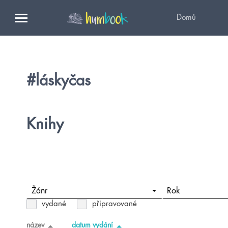
Domů
#láskyčas
Knihy
Žánr
Rok
vydané
připravované
název
datum vydání