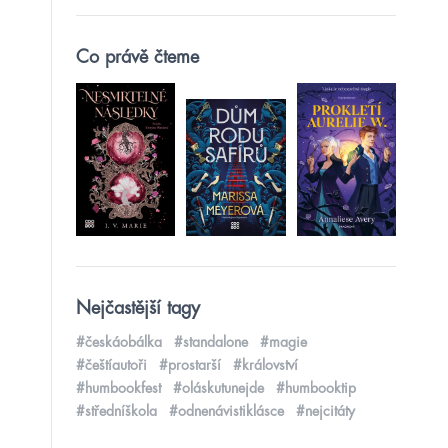
Co právě čteme
Nejčastější tagy
#českáobálka
#standalone
#magie
#češtíautoři
#prostarší
#království
#humbookfest
#oláskutunejde
#humbooktip
#středníškola
#odnenávistiklásce
#nejcitáty