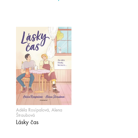
Adéla Rosípalová, Alena
Štraubová
Lásky čas