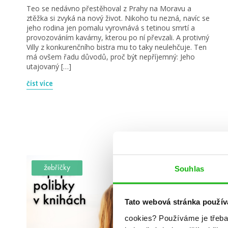
Teo se nedávno přestěhoval z Prahy na Moravu a
ztěžka si zvyká na nový život. Nikoho tu nezná, navíc se
jeho rodina jen pomalu vyrovnává s tetinou smrtí a
provozováním kavárny, kterou po ní převzali. A protivný
Villy z konkurenčního bistra mu to taky neulehčuje. Ten
má ovšem řadu důvodů, proč být nepříjemný: Jeho
utajovaný […]
číst více
Souhlas
žebříčky
Tato webová stránka použív
cookies?
Používáme je třeba