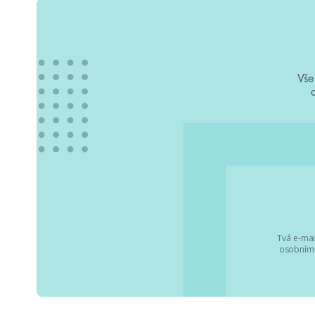
Vše
Tvá e-mai
osobními