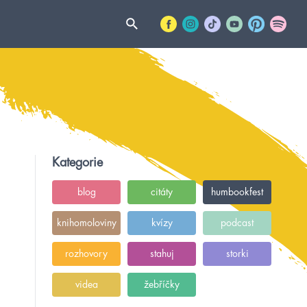
Kategorie
blog
citáty
humbookfest
knihomoloviny
kvízy
podcast
rozhovory
stahuj
storki
videa
žebříčky