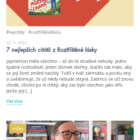
#nejcitáty
#roztříštěnáláska
23. 9. 2024
7 nejlepších citátů z Roztříštěné lásky
Jaymerson měla všechno – až do té strašlivé nehody. Jedno
špatné rozhodnutí. Jeden zlomek vteřiny. Stačilo tak málo, aby
se její život změnil navždy. Tváří v tvář zármutku a pocitu viny
si uvědomuje, že už nikdy nebude stejná. Zatímco se učí znovu
chodit, všichni po ní chtějí, aby zas bylo všechno jako dřív.
Jenže její […]
číst více
videa