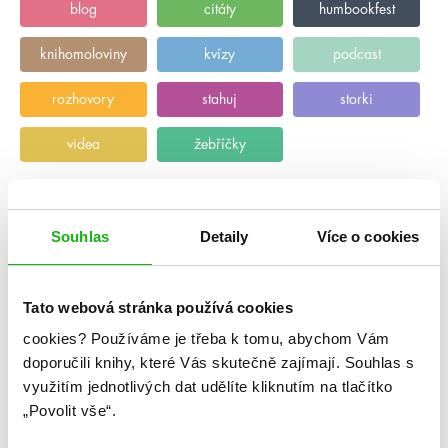
blog
citáty
humbookfest
knihomoloviny
kvízy
podcast
rozhovory
stahuj
storki
videa
žebříčky
Souhlas
Detaily
Více o cookies
Tato webová stránka používá cookies
cookies?
Používáme je třeba k tomu, abychom Vám
doporučili knihy, které Vás skutečně zajímají.
Souhlas s
využitím jednotlivých dat udělíte kliknutím na tlačítko
„Povolit vše“.