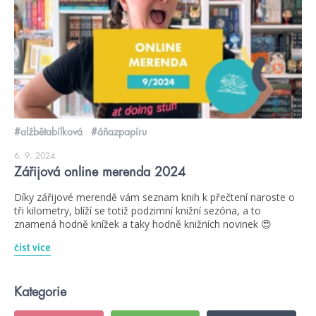
#alžbětabílková
#áňazpapíru
6. 9. 2024
Zářijová online merenda 2024
Díky zářijové merendě vám seznam knih k přečtení naroste o
tři kilometry, blíží se totiž podzimní knižní sezóna, a to
znamená hodně knížek a taky hodně knižních novinek 😍
číst více
Kategorie