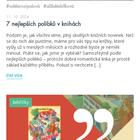
#adélarosípalová
#alžbětabílková
11. 10. 2024
7 nejlepších polibků v knihách
Podzim je, jak všichni víme, plný skvělých knižních novinek. Než
se do nich ale pustíme, máme pro vás tipy na knížky, které
vyšly už v minulých měsících a rozhodně byste je neměli
minout. Ptáte se, jak jsme je vybírali? Samozřejmě podle
nejlepších polibků – protože dobrá romantická linka je prostě
základ každého příběhu. Pokud si nechcete […]
číst více
žebříčky