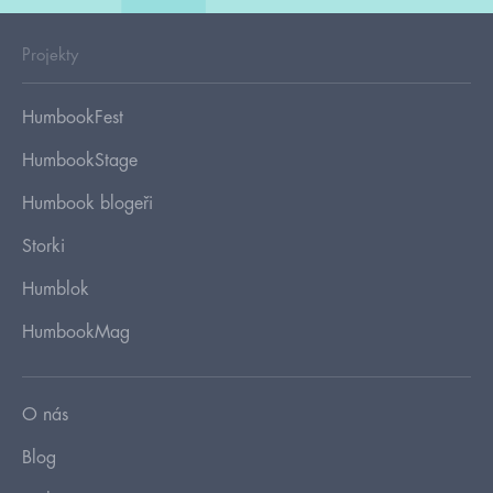
Projekty
HumbookFest
HumbookStage
Humbook blogeři
Storki
Humblok
HumbookMag
O nás
Blog