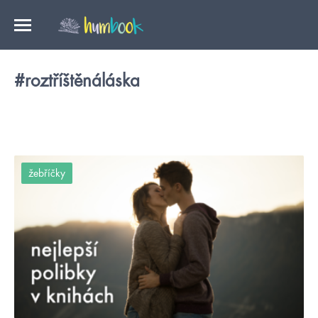
#roztříštěnáláska
žebříčky