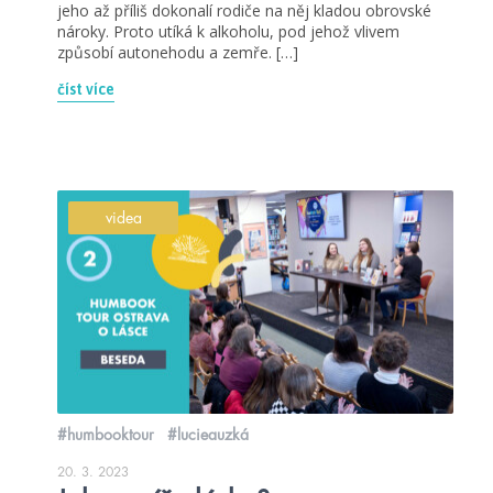
jeho až příliš dokonalí rodiče na něj kladou obrovské
nároky. Proto utíká k alkoholu, pod jehož vlivem
způsobí autonehodu a zemře. […]
číst více
videa
#humbooktour
#lucieauzká
20. 3. 2023