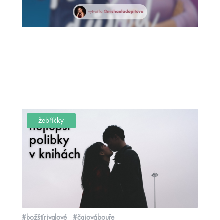
žebříčky
#božštírivalové
#čajovábouře