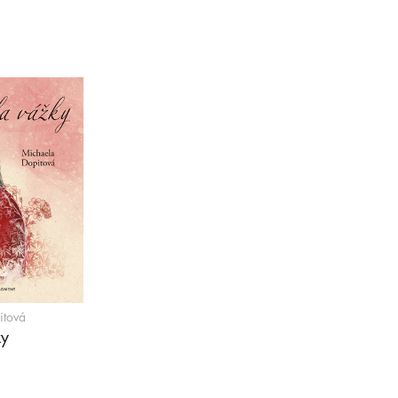
itová
ky