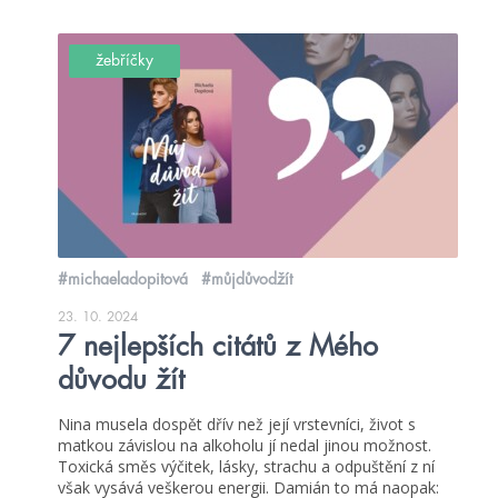
žebříčky
#michaeladopitová
#můjdůvodžít
23. 10. 2024
7 nejlepších citátů z Mého
důvodu žít
Nina musela dospět dřív než její vrstevníci, život s
matkou závislou na alkoholu jí nedal jinou možnost.
Toxická směs výčitek, lásky, strachu a odpuštění z ní
však vysává veškerou energii. Damián to má naopak: