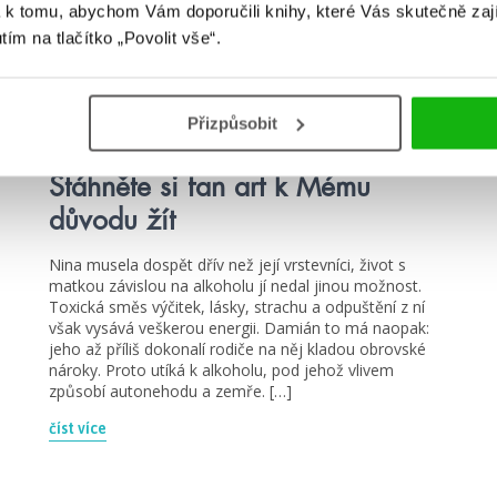
 k tomu, abychom Vám doporučili knihy, které Vás skutečně zaj
utím na tlačítko „Povolit vše“.
#fanart
#michaeladopitová
Přizpůsobit
25. 10. 2024
Stáhněte si fan art k Mému
důvodu žít
Nina musela dospět dřív než její vrstevníci, život s
matkou závislou na alkoholu jí nedal jinou možnost.
Toxická směs výčitek, lásky, strachu a odpuštění z ní
však vysává veškerou energii. Damián to má naopak:
jeho až příliš dokonalí rodiče na něj kladou obrovské
nároky. Proto utíká k alkoholu, pod jehož vlivem
způsobí autonehodu a zemře. […]
číst více