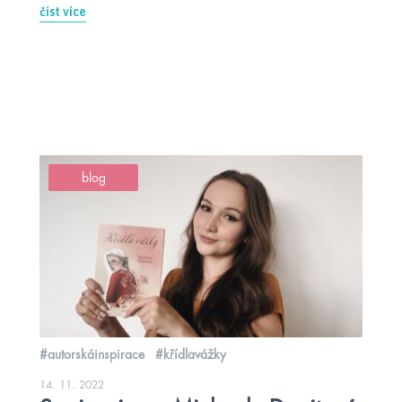
číst více
blog
#autorskáinspirace
#křídlavážky
14. 11. 2022