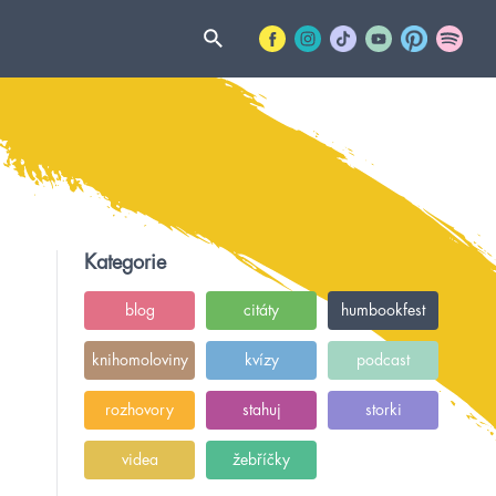
Kategorie
blog
citáty
humbookfest
knihomoloviny
kvízy
podcast
rozhovory
stahuj
storki
videa
žebříčky