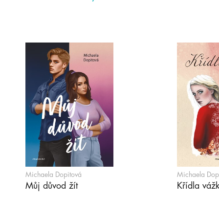
Michaela Dopitová
Michaela Dop
Můj důvod žít
Křídla váž