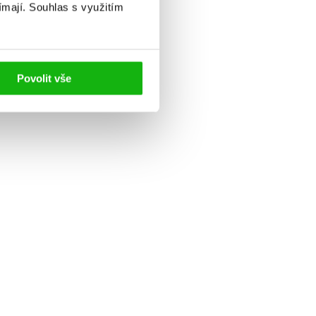
ímají.
Souhlas s využitím
Povolit vše