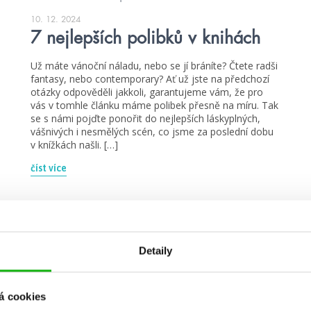
10. 12. 2024
7 nejlepších polibků v knihách
Už máte vánoční náladu, nebo se jí bráníte? Čtete radši
fantasy, nebo contemporary? Ať už jste na předchozí
otázky odpověděli jakkoli, garantujeme vám, že pro
vás v tomhle článku máme polibek přesně na míru. Tak
se s námi pojďte ponořit do nejlepších láskyplných,
vášnivých i nesmělých scén, co jsme za poslední dobu
v knížkách našli. […]
číst více
stahuj
Detaily
á cookies