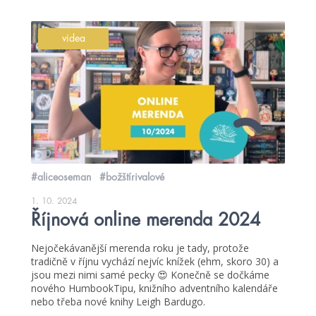
videa
#aliceoseman
#božštírivalové
1. 10. 2024
Říjnová online merenda 2024
Nejočekávanější merenda roku je tady, protože
tradičně v říjnu vychází nejvíc knížek (ehm, skoro 30) a
jsou mezi nimi samé pecky 😍 Konečně se dočkáme
nového HumbookTipu, knižního adventního kalendáře
nebo třeba nové knihy Leigh Bardugo.