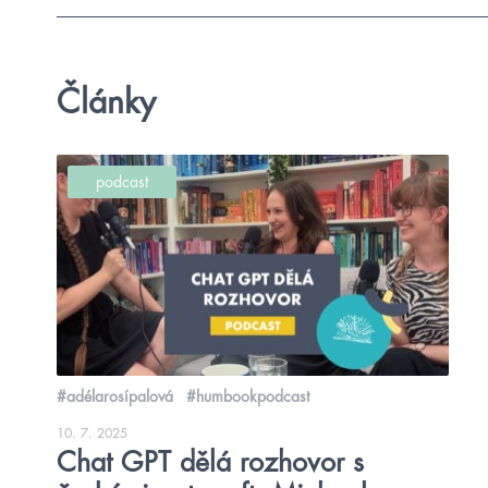
Články
podcast
#adélarosípalová
#humbookpodcast
10. 7. 2025
Chat GPT dělá rozhovor s