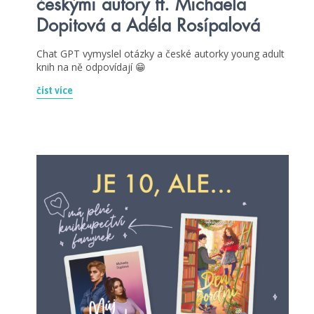
českými autory ft. Michaela
Dopitová a Adéla Rosípalová
Chat GPT vymyslel otázky a české autorky young adult
knih na ně odpovídají 😁
číst více