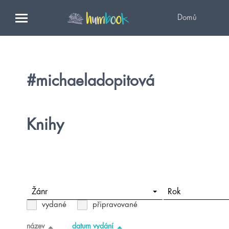
Domů
#michaeladopitová
Knihy
Žánr
Rok
vydané
připravované
název
datum vydání