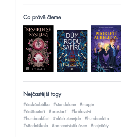
Co právě čteme
Nejčastější tagy
#českáobálka
#standalone
#magie
#češtíautoři
#prostarší
#království
#humbookfest
#oláskutunejde
#humbooktip
#středníškola
#odnenávistiklásce
#nejcitáty