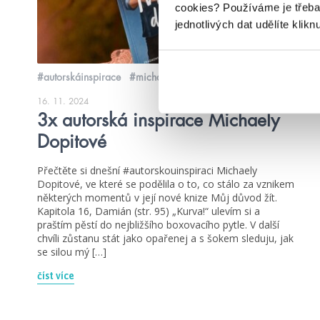
cookies?
Používáme je třeba
jednotlivých dat udělíte klikn
#autorskáinspirace
#michaeladopitová
16. 11. 2024
3x autorská inspirace Michaely
Dopitové
Přečtěte si dnešní #autorskouinspiraci Michaely
Dopitové, ve které se podělila o to, co stálo za vznikem
některých momentů v její nové knize Můj důvod žít.
Kapitola 16, Damián (str. 95) „Kurva!“ ulevím si a
praštím pěstí do nejbližšího boxovacího pytle. V další
chvíli zůstanu stát jako opařenej a s šokem sleduju, jak
se silou mý […]
číst více