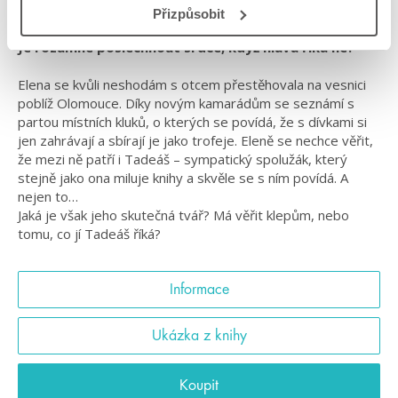
Přizpůsobit
Je rozumné poslechnout srdce, když hlava říká ne?
Elena se kvůli neshodám s otcem přestěhovala na vesnici
poblíž Olomouce. Díky novým kamarádům se seznámí s
partou místních kluků, o kterých se povídá, že s dívkami si
jen zahrávají a sbírají je jako trofeje. Eleně se nechce věřit,
že mezi ně patří i Tadeáš – sympatický spolužák, který
stejně jako ona miluje knihy a skvěle se s ním povídá. A
nejen to…
Jaká je však jeho skutečná tvář? Má věřit klepům, nebo
tomu, co jí Tadeáš říká?
Informace
Ukázka z knihy
Koupit