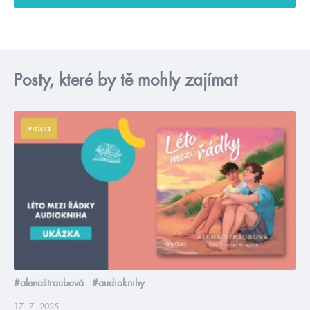
Posty, které by tě mohly zajímat
videa
#alenaštraubová
#audioknihy
17. 7. 2025