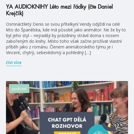
YA AUDIOKNIHY Léto mezi řádky (čte Daniel
Krejčík)
Osmnáctiletý Denis se svou přítelkyní Vendy odjíždí na celé
léto do Španělska, kde má působit jako animátor. Ne že by to
byl jeho styl – nejraději by prázdniny strávil doma s nosem
zabořeným do knihy. Místo toho však začne prožívat vlastní
příběh jako z románu. Členem animátorského týmu je i
Vincent, chytrý, sebevědomý a pohledný […]
číst více
podcast