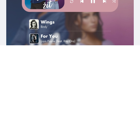
#HumbookNews
Vše kolem #youngadult každý měsíc rovnou do mailu!