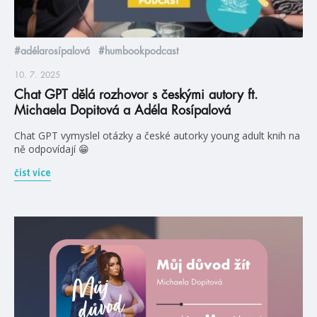
#adélarosípalová
#humbookpodcast
10. 7. 2025
Chat GPT dělá rozhovor s českými autory ft.
Michaela Dopitová a Adéla Rosípalová
Chat GPT vymyslel otázky a české autorky young adult knih na
ně odpovídají 😁
číst více