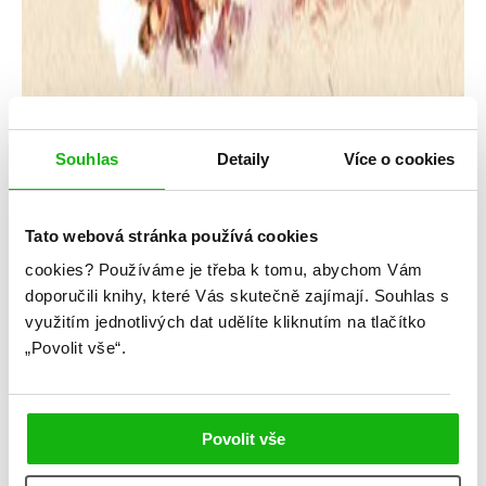
Souhlas
Detaily
Více o cookies
Tato webová stránka používá cookies
cookies?
Používáme je třeba k tomu, abychom Vám
Michaela Dopitová
doporučili knihy, které Vás skutečně zajímají.
Souhlas s
využitím jednotlivých dat udělíte kliknutím na tlačítko
Křídla vážky
„Povolit vše“.
Kategorie: young adult
Žánr: Contemporary
Povolit vše
#českáobálka
#češtíautoři
#křídlavážky
#michaeladopitová
#standalone