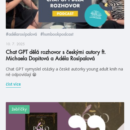
#adélarosípalová
#humbookpodcast
10. 7. 2025
Chat GPT dělá rozhovor s českými autory ft.
Michaela Dopitová a Adéla Rosípalová
Chat GPT vymyslel otázky a české autorky young adult knih na
ně odpovídají 😁
číst více
žebříčky