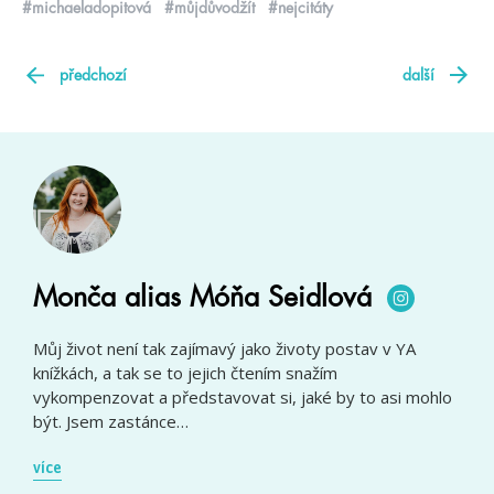
#michaeladopitová
#můjdůvodžít
#nejcitáty
předchozí
další
Monča alias Móňa Seidlová
Můj život není tak zajímavý jako životy postav v YA
knížkách, a tak se to jejich čtením snažím
vykompenzovat a představovat si, jaké by to asi mohlo
být. Jsem zastánce…
více