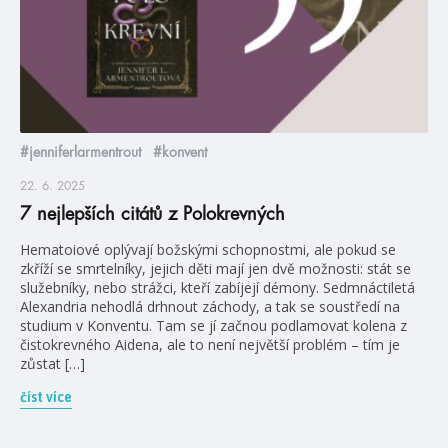
#jenniferlarmentrout
#konvent
22. 6. 2025
7 nejlepších citátů z Polokrevných
Hematoiové oplývají božskými schopnostmi, ale pokud se
zkříží se smrtelníky, jejich děti mají jen dvě možnosti: stát se
služebníky, nebo strážci, kteří zabíjejí démony. Sedmnáctiletá
Alexandria nehodlá drhnout záchody, a tak se soustředí na
studium v Konventu. Tam se jí začnou podlamovat kolena z
čistokrevného Aidena, ale to není největší problém – tím je
zůstat […]
číst více