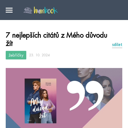
7 nejlepších citátů z Mého důvodu
žít
sdílet
žebříčky
23. 10. 2024