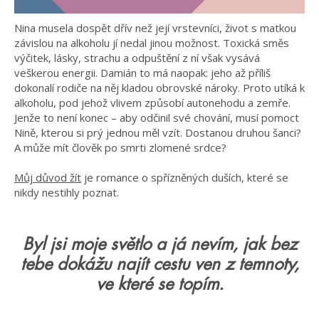
Nina musela dospět dřív než její vrstevníci, život s matkou
závislou na alkoholu jí nedal jinou možnost. Toxická směs
výčitek, lásky, strachu a odpuštění z ní však vysává
veškerou energii. Damián to má naopak: jeho až příliš
dokonalí rodiče na něj kladou obrovské nároky. Proto utíká k
alkoholu, pod jehož vlivem způsobí autonehodu a zemře.
Jenže to není konec – aby odčinil své chování, musí pomoct
Nině, kterou si prý jednou měl vzít. Dostanou druhou šanci?
A může mít člověk po smrti zlomené srdce?
Můj důvod žít
je romance o spřízněných duších, které se
nikdy nestihly poznat.
Byl jsi moje světlo a já nevím, jak bez
tebe dokážu najít cestu ven z temnoty,
ve které se topím.