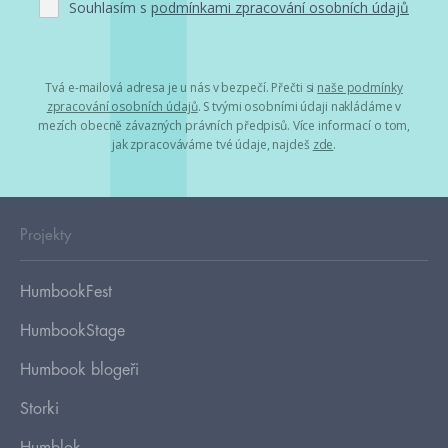
Souhlasím s
podmínkami zpracování osobních údajů
Tvá e-mailová adresa je u nás v bezpečí. Přečti si
naše podmínky
zpracování osobních údajů
. S tvými osobními údaji nakládáme v
mezích obecně závazných právních předpisů. Více informací o tom,
jak zpracováváme tvé údaje, najdeš
zde
.
Projekty
HumbookFest
HumbookStage
Humbook blogeři
Storki
Humblok