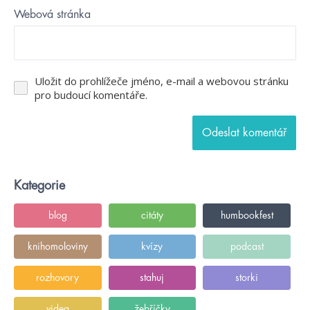
Webová stránka
Uložit do prohlížeče jméno, e-mail a webovou stránku
pro budoucí komentáře.
Kategorie
blog
citáty
humbookfest
knihomoloviny
kvízy
podcast
rozhovory
stahuj
storki
videa
žebříčky