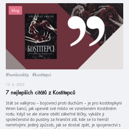
blog
#humbooktip
#kostitepci
13. 6. 2025
7 nejlepších citátů z Kostitepců
Stát se valkýrou – bojovnicí proti duchům – je pro kostitepkyni
Wren šancí, jak upevnit své místo ve vznešeném Kostěném
rodu. Když se ale stane obětí zákeřné léčky, vykáže ji
společenství do pustiny za hraniční zdí, kde se to hemží
nemrtvými. Jediný způsob, jak se dostat zpět, je spojenectví s