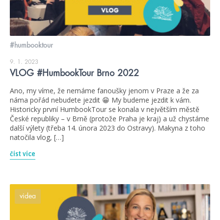
#humbooktour
9. 1. 2023
VLOG #HumbookTour Brno 2022
Ano, my víme, že nemáme fanoušky jenom v Praze a že za
náma pořád nebudete jezdit 😁 My budeme jezdit k vám.
Historicky první HumbookTour se konala v největším městě
České republiky – v Brně (protože Praha je kraj) a už chystáme
další výlety (třeba 14. února 2023 do Ostravy). Makyna z toho
natočila vlog, […]
číst více
videa