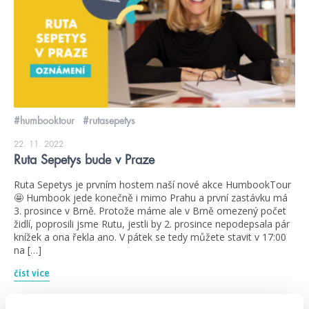
#humbooktour
#rutasepetys
22. 11. 2022
Ruta Sepetys bude v Praze
Ruta Sepetys je prvním hostem naší nové akce HumbookTour
🤩 Humbook jede konečně i mimo Prahu a první zastávku má
3. prosince v Brně. Protože máme ale v Brně omezený počet
židlí, poprosili jsme Rutu, jestli by 2. prosince nepodepsala pár
knížek a ona řekla ano. V pátek se tedy můžete stavit v 17:00
na […]
číst více