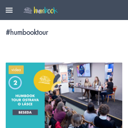
#humbooktour
videa