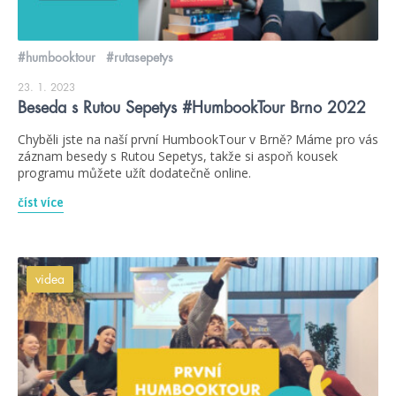
#humbooktour
#rutasepetys
23. 1. 2023
Beseda s Rutou Sepetys #HumbookTour Brno 2022
Chyběli jste na naší první HumbookTour v Brně? Máme pro vás
záznam besedy s Rutou Sepetys, takže si aspoň kousek
programu můžete užít dodatečně online.
číst více
videa