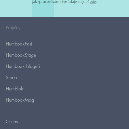
jak zpracováváme tvé údaje, najdeš
zde
.
Projekty
HumbookFest
HumbookStage
Humbook blogeři
Storki
Humblok
HumbookMag
O nás