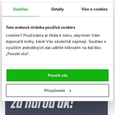
Kategorie
Souhlas
Detaily
Více o cookies
blog
citáty
humbookfest
knihomoloviny
kvízy
podcast
Tato webová stránka používá cookies
cookies?
Používáme je třeba k tomu, abychom Vám
rozhovory
stahuj
storki
doporučili knihy, které Vás skutečně zajímají.
Souhlas s
využitím jednotlivých dat udělíte kliknutím na tlačítko
videa
žebříčky
„Povolit vše“.
Povolit vše
Přizpůsobit