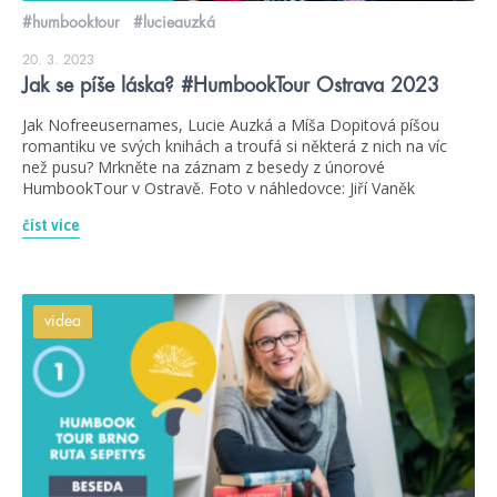
#humbooktour
#lucieauzká
20. 3. 2023
Jak se píše láska? #HumbookTour Ostrava 2023
Jak Nofreeusernames, Lucie Auzká a Míša Dopitová píšou
romantiku ve svých knihách a troufá si některá z nich na víc
než pusu? Mrkněte na záznam z besedy z únorové
HumbookTour v Ostravě. Foto v náhledovce: Jiří Vaněk
číst více
videa