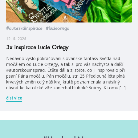
#autorskáinspirace
#lucieortega
12. 5. 2025
3x inspirace Lucie Ortegy
Nedávno vyšlo pokračování slovanské fantasy Světla nad
močálem od Lucie Ortegy, a tak si pro vás nachystala další
#autorskouinspiraci. Čtěte dál a zjistěte, co ji inspirovalo při
psaní Pána močálu. Pán močálu, str. 25 Předlouhá léta plná
krvavých změn celý náš kraj krutě poznamenala a násilný
návrat ke katolické víře zanechal hluboké šrámy. K tomu […]
číst více