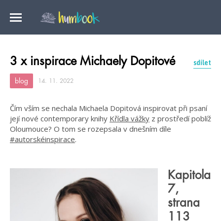
3 x inspirace Michaely Dopitové
sdílet
blog
14. 11. 2022
Čím vším se nechala Michaela Dopitová inspirovat při psaní
její nové contemporary knihy
Křídla vážky
z prostředí poblíž
Oloumouce? O tom se rozepsala v dnešním díle
#autorskéinspirace
.
Kapitola
7,
strana
113