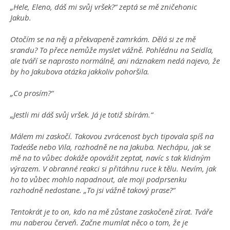
„Hele, Eleno, dáš mi svůj vršek?“ zeptá se mě zničehonic
Jakub.
Otočím se na něj a překvapeně zamrkám. Dělá si ze mě
srandu? To přece nemůže myslet vážně. Pohlédnu na Seidla,
ale tváří se naprosto normálně, ani náznakem nedá najevo, že
by ho Jakubova otázka jakkoliv pohoršila.
„Co prosím?“
„Jestli mi dáš svůj vršek. Já je totiž sbírám.“
Málem mi zaskočí. Takovou zvrácenost bych tipovala spíš na
Tadeáše nebo Vila, rozhodně ne na Jakuba. Nechápu, jak se
mě na to vůbec dokáže opovážit zeptat, navíc s tak klidným
výrazem. V obranné reakci si přitáhnu ruce k tělu. Nevím, jak
ho to vůbec mohlo napadnout, ale moji podprsenku
rozhodně nedostane. „To jsi vážně takový prase?“
Tentokrát je to on, kdo na mě zůstane zaskočeně zírat. Tváře
mu naberou červeň. Začne mumlat něco o tom, že je