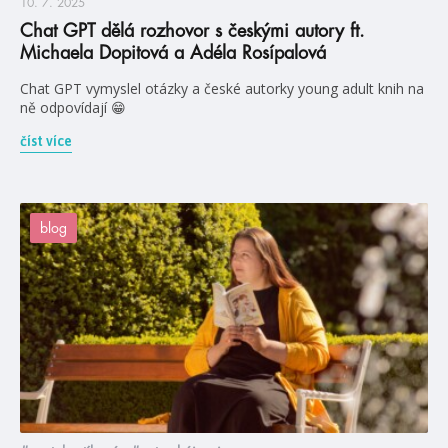
10. 7. 2025
Chat GPT dělá rozhovor s českými autory ft.
Michaela Dopitová a Adéla Rosípalová
Chat GPT vymyslel otázky a české autorky young adult knih na
ně odpovídají 😁
číst více
blog