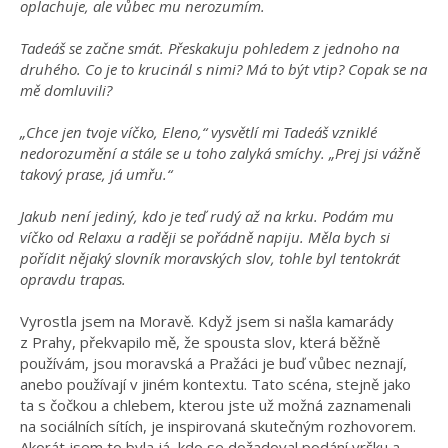
oplachuje, ale vůbec mu nerozumím.
Tadeáš se začne smát. Přeskakuju pohledem z jednoho na
druhého. Co je to krucinál s nimi? Má to být vtip? Copak se na
mě domluvili?
„Chce jen tvoje víčko, Eleno,“ vysvětlí mi Tadeáš vzniklé
nedorozumění a stále se u toho zalyká smíchy. „Prej jsi vážně
takový prase, já umřu.“
Jakub není jediný, kdo je teď rudý až na krku. Podám mu
víčko od Relaxu a raději se pořádně napiju. Měla bych si
pořídit nějaký slovník moravských slov, tohle byl tentokrát
opravdu trapas.
Vyrostla jsem na Moravě. Když jsem si našla kamarády
z Prahy, překvapilo mě, že spousta slov, která běžně
používám, jsou moravská a Pražáci je buď vůbec neznají,
anebo používají v jiném kontextu. Tato scéna, stejně jako
ta s čočkou a chlebem, kterou jste už možná zaznamenali
na sociálních sítích, je inspirovaná skutečným rozhovorem.
Akorát jsem to byla já, kdo se dožadoval podání vršku a