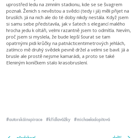
uprostřed ledu na zimním stadionu, kde se se švagrem
poznali. Ženich s nevěstou a svědci (tedy i já) měli přijet na
bruslích. Já na nich ale do té doby nikdy nestála. Když jsem
si samu sebe představila, jak v šatech s elegancí malého
hrocha jedu k oltáři, velmi razantně jsem to odmítla. Nevím,
proč jsem si myslela, že bude lepší šourat se tam
opatrnými pidi krůčky na patnácticentimetrových jehlách,
zatímco mě druhý svědek pevně držel a velmi se bavil. Já a
brusle ale prostě nejsme kamarádi, a proto se také
Eleniným koníčkem stalo krasobruslení.
#autorskáinspirace
#křídlavážky
#michaeladopitová