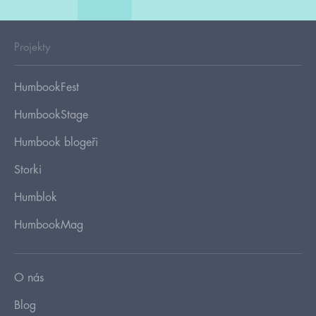
Projekty
HumbookFest
HumbookStage
Humbook blogeři
Storki
Humblok
HumbookMag
O nás
Blog