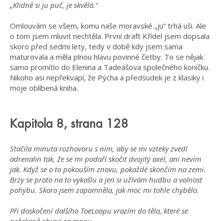
„Klidně si ju puč, je skvělá.“
Omlouvám se všem, komu naše moravské „ju“ trhá uši. Ale
o tom jsem mluvit nechtěla. První draft Křídel jsem dopsala
skoro před sedmi lety, tedy v době kdy jsem sama
maturovala a měla plnou hlavu povinné četby. To se nějak
samo promítlo do Elenina a Tadeášova společného koníčku.
Nikoho asi nepřekvapí, že Pýcha a předsudek je z klasiky i
moje oblíbená kniha.
Kapitola 8, strana 128
Stačila minuta rozhovoru s ním, aby se mi vzteky zvedl
adrenalin tak, že se mi podaří skočit dvojitý axel, ani nevím
jak. Když se o to pokouším znovu, pokaždé skončím na zemi.
Brzy se proto na to vykašlu a jen si užívám hudbu a volnost
pohybu. Skoro jsem zapomněla, jak moc mi tohle chybělo.
Při doskočení dalšího ToeLoopu vrazím do těla, které se
nečekaně objeví za mnou.