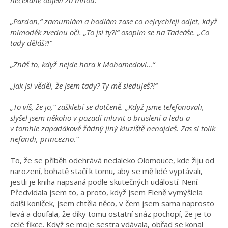
„Pardon,“ zamumlám a hodlám zase co nejrychleji odjet, když
mimoděk zvednu oči. „To jsi ty?!“ osopím se na Tadeáše. „Co
tady děláš?!“
„Znáš to, když nejde hora k Mohamedovi…“
„Jak jsi věděl, že jsem tady? Ty mě sleduješ?!“
„To víš, že jo,“ zašklebí se dotčeně. „Když jsme telefonovali,
slyšel jsem někoho v pozadí mluvit o bruslení a ledu a
v tomhle zapadákově žádný jiný kluziště nenajdeš. Zas si tolik
nefandi, princezno.“
To, že se příběh odehrává nedaleko Olomouce, kde žiju od
narození, bohatě stačí k tomu, aby se mě lidé vyptávali,
jestli je kniha napsaná podle skutečných událostí. Není.
Předvídala jsem to, a proto, když jsem Eleně vymýšlela
další koníček, jsem chtěla něco, v čem jsem sama naprosto
levá a doufala, že díky tomu ostatní snáz pochopí, že je to
celé fikce. Když se moje sestra vdávala, obřad se konal