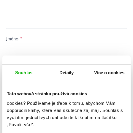
Jméno
*
E-mail
*
Souhlas
Detaily
Více o cookies
Tato webová stránka používá cookies
Webová stránka
cookies?
Používáme je třeba k tomu, abychom Vám
doporučili knihy, které Vás skutečně zajímají.
Souhlas s
využitím jednotlivých dat udělíte kliknutím na tlačítko
Uložit do prohlížeče jméno, e-mail a webovou stránku
„Povolit vše“.
pro budoucí komentáře.