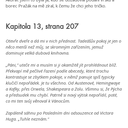
borec Pražák na mě zíral, k čemu že chci jeho tričko.
Kapitola 13, strana 207
Otevře dveře a dá mi v nich přednost. Tadeášův pokoj je jen o
něco menší než můj, se skromným zařízením, jemuž
dominuje velká dubová knihovna.
„Páni,“ uteče mi a musím si ji okamžitě jít prohlédnout blíž.
Překvapí mě pečlivé řazení podle abecedy, které trochu
kontrastuje se zbytkem pokoje, v němž panuje spíš typicky
klučičí nepořádek. Je tu všechno. Od Austenové, Hemingwaye
a Kafky, přes Orwela, Shakespeara a Zolu. Všimnu si, že Pýcha
a předsudek mu chybí. Patrně si nový výtisk nepořídil, poté,
co mi ten svůj věnoval k Vánocům.
Zapáleně sáhnu po Posledním dni odsouzence od Victora
Huga. „Tuhle neznám.“