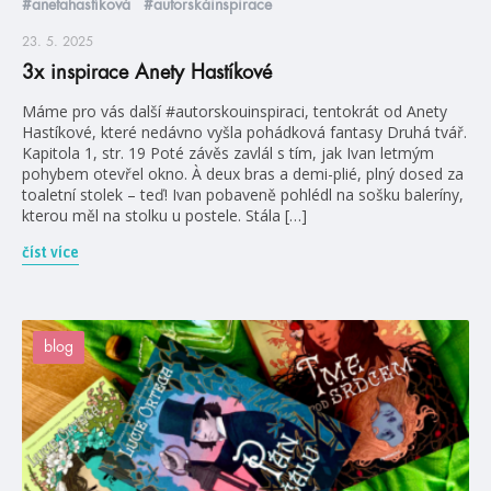
#anetahastíková
#autorskáinspirace
23. 5. 2025
3x inspirace Anety Hastíkové
Máme pro vás další #autorskouinspiraci, tentokrát od Anety
Hastíkové, které nedávno vyšla pohádková fantasy Druhá tvář.
Kapitola 1, str. 19 Poté závěs zavlál s tím, jak Ivan letmým
pohybem otevřel okno. À deux bras a demi-plié, plný dosed za
toaletní stolek – teď! Ivan pobaveně pohlédl na sošku baleríny,
kterou měl na stolku u postele. Stála […]
číst více
blog