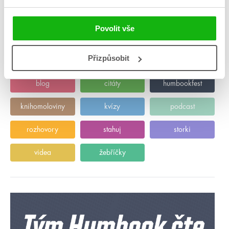
Povolit vše
Přizpůsobit
Kategorie
blog
citáty
humbookfest
knihomoloviny
kvízy
podcast
rozhovory
stahuj
storki
videa
žebříčky