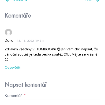
předchozí
další
Komentáře
Dana
15. 11. 2022 (19:31)
Zdravím všechny v HUMBOOKu 😊Jen Vám chci napsat, že
vánoční soutěž je teda pecka soutěž!😍👍🏻Mějte se krásně
😊
Odpovědět
Napsat komentář
Komentář
*