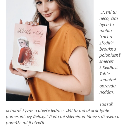
„Není tu
něco, čím
bych to
mohla
trochu
zředit?“
brouknu
polohlasně
směrem
k Seidlovi.
Tohle
samotné
opravdu
nedám.
Tadeáš
ochotně kývne a otevře lednici. „Vil tu má akorát tyhle
pomerančový Relaxy.“ Podá mi skleněnou láhev s džusem a
pomůže mi ji otevřít.