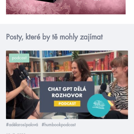
Posty, které by tě mohly zajímat
podcast
#adélarosípalová
#humbookpodcast