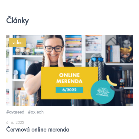
Články
videa
#avareed
#axieoh
6. 6. 2022
Červnová online merenda