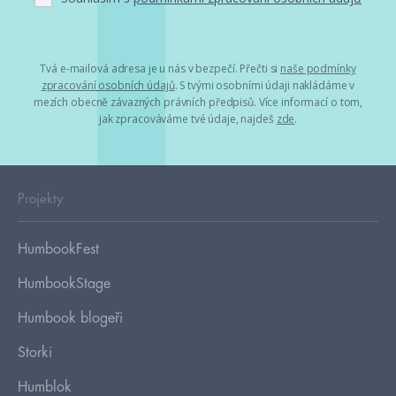
Tvá e-mailová adresa je u nás v bezpečí. Přečti si
naše podmínky
zpracování osobních údajů
. S tvými osobními údaji nakládáme v
mezích obecně závazných právních předpisů. Více informací o tom,
jak zpracováváme tvé údaje, najdeš
zde
.
Projekty
HumbookFest
HumbookStage
Humbook blogeři
Storki
Humblok