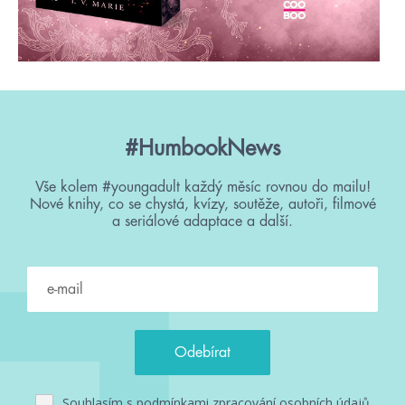
#HumbookNews
Vše kolem #youngadult každý měsíc rovnou do mailu!
Nové knihy, co se chystá, kvízy, soutěže, autoři, filmové
a seriálové adaptace a další.
Souhlasím s
podmínkami zpracování osobních údajů