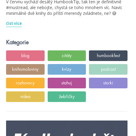
V červnu vychází desátý HumbookTip, tak ten je definitivně
#mustread, ale nebojte, chystá se toho mnohem víc. Navíc
minimálně dvě knihy do příští merendy zvládnete, ne? 😅
číst více
Kategorie
blog
citáty
humbookfest
knihomoloviny
kvízy
podcast
rozhovory
stahuj
storki
videa
žebříčky