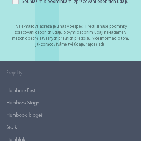
Souhlasím s
podmínkami zpracování osobních údajů
Tvá e-mailová adresa je u nás v bezpečí. Přečti si
naše podmínky
zpracování osobních údajů
. S tvými osobními údaji nakládáme v
mezích obecně závazných právních předpisů. Více informací o tom,
jak zpracováváme tvé údaje, najdeš
zde
.
Projekty
HumbookFest
HumbookStage
Humbook blogeři
Storki
Humblok