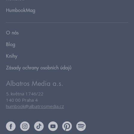
HumbookMag
O nás
Blog
Knihy
Zásady ochrany osobních údajů
Albatros Media a.s.
5. května 1746/22
140 00 Praha 4
humbook@albatrosmedia.cz