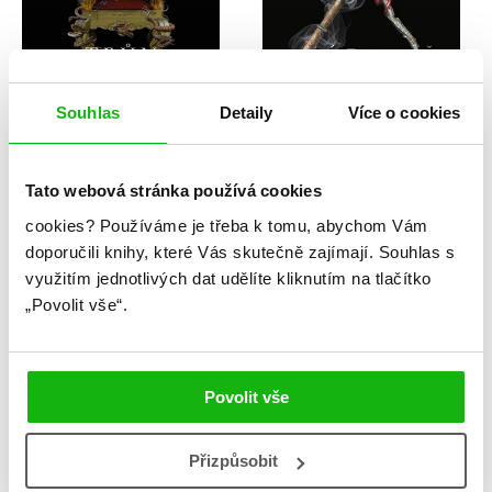
Souhlas
Detaily
Více o cookies
Kendare Blake
Kendare Blake
Jeden temný trůn
Dvě temné vládkyně
Tato webová stránka používá cookies
cookies?
Používáme je třeba k tomu, abychom Vám
doporučili knihy, které Vás skutečně zajímají.
Souhlas s
využitím jednotlivých dat udělíte kliknutím na tlačítko
„Povolit vše“.
Povolit vše
Přizpůsobit