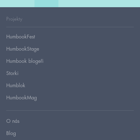
Projekty
HumbookFest
HumbookStage
Humbook blogeři
Storki
Humblok
HumbookMag
O nás
Blog