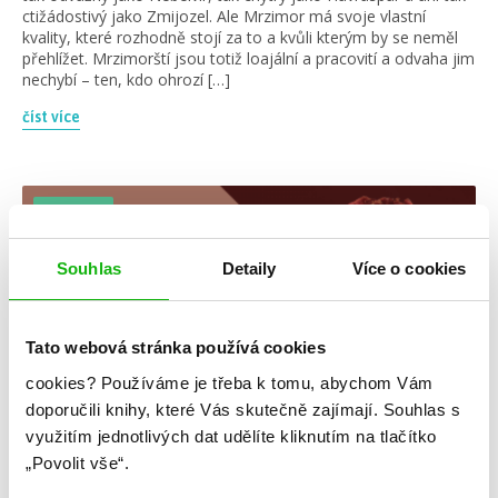
ctižádostivý jako Zmijozel. Ale Mrzimor má svoje vlastní
kvality, které rozhodně stojí za to a kvůli kterým by se neměl
přehlížet. Mrzimorští jsou totiž loajální a pracovití a odvaha jim
nechybí – ten, kdo ohrozí […]
číst více
žebříčky
Souhlas
Detaily
Více o cookies
Tato webová stránka používá cookies
cookies?
Používáme je třeba k tomu, abychom Vám
doporučili knihy, které Vás skutečně zajímají.
Souhlas s
využitím jednotlivých dat udělíte kliknutím na tlačítko
„Povolit vše“.
#nejcitáty
#stepheniemeyer