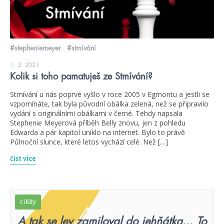
#stepheniemeyer
#stmívání
1. 3. 2021
Kolik si toho pamatuješ ze Stmívání?
Stmívání u nás poprvé vyšlo v roce 2005 v Egmontu a jestli se
vzpomínáte, tak byla původní obálka zelená, než se připravilo
vydání s originálními obálkami v černé. Tehdy napsala
Stephenie Meyerová příběh Belly znovu, jen z pohledu
Edwarda a pár kapitol uniklo na internet. Bylo to právě
Půlnoční slunce, které letos vychází celé. Než […]
číst více
citáty
A tak se lev zamiloval do jehňátka... To