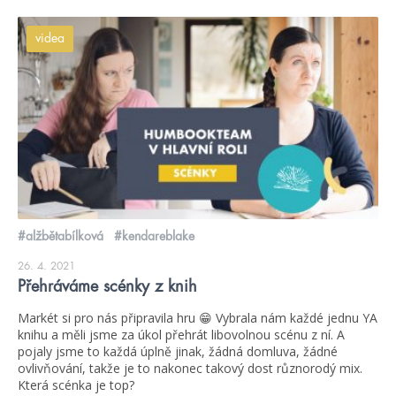
videa
#alžbětabílková
#kendareblake
26. 4. 2021
Přehráváme scénky z knih
Markét si pro nás připravila hru 😁 Vybrala nám každé jednu YA
knihu a měli jsme za úkol přehrát libovolnou scénu z ní. A
pojaly jsme to každá úplně jinak, žádná domluva, žádné
ovlivňování, takže je to nakonec takový dost různorodý mix.
Která scénka je top?