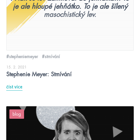
je ale hloupé jehňátko. To je ale šílený
masochistický lev.
#stepheniemeyer
#stmívání
15. 2. 2021
Stephenie Meyer: Stmívání
číst více
blog