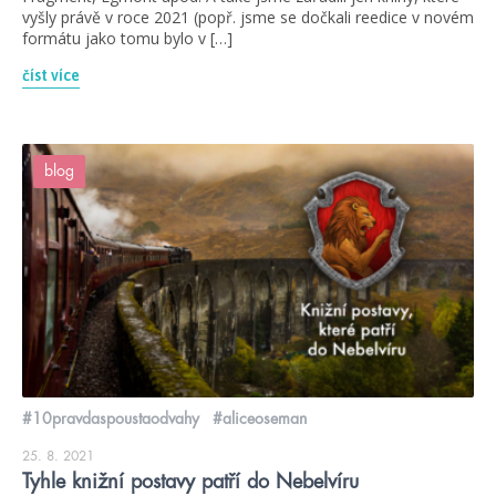
vyšly právě v roce 2021 (popř. jsme se dočkali reedice v novém
formátu jako tomu bylo v […]
číst více
blog
#10pravdaspoustaodvahy
#aliceoseman
25. 8. 2021
Tyhle knižní postavy patří do Nebelvíru