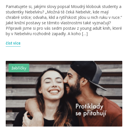
Pamatujete si, jakými slovy popsal Moudrý klobouk studenty a
studentky Nebelvíru? „Možná tě čeká Nebelvír, kde mají
chrabré srdce; odvaha, klid a rytířskost jdou u nich ruku v ruce.“
Jaké knižní postavy se těmito vlastnostmi také vyznačují?
Připravili jsme si pro vás sedm postav z young adult knih, které
by v Nebelvíru rozhodně zapadly. A koho […]
číst více
žebříčky