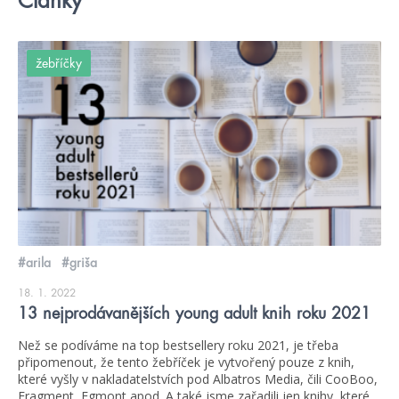
Články
žebříčky
#arila
#griša
18. 1. 2022
13 nejprodávanějších young adult knih roku 2021
Než se podíváme na top bestsellery roku 2021, je třeba
připomenout, že tento žebříček je vytvořený pouze z knih,
které vyšly v nakladatelstvích pod Albatros Media, čili CooBoo,
Fragment, Egmont apod. A také jsme zařadili jen knihy, které