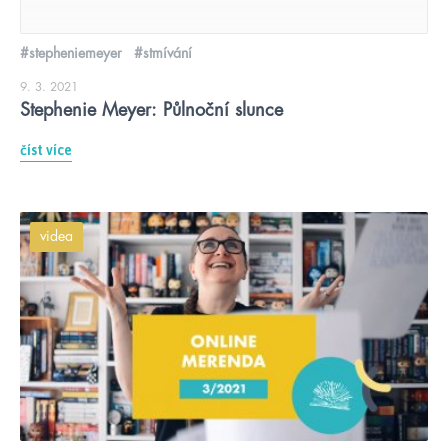
#stepheniemeyer
#stmívání
9. 3. 2021
Stephenie Meyer: Půlnoční slunce
číst více
videa