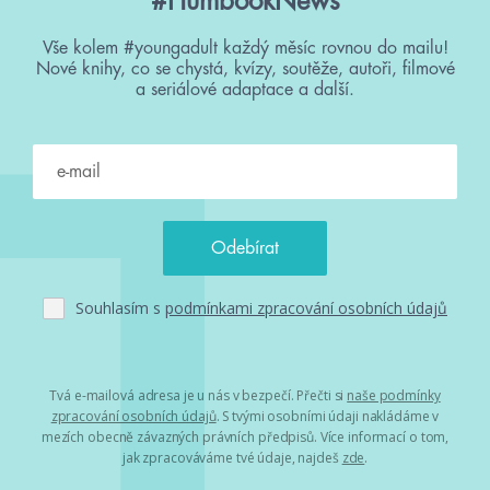
#HumbookNews
Vše kolem #youngadult každý měsíc rovnou do mailu!
Nové knihy, co se chystá, kvízy, soutěže, autoři, filmové
a seriálové adaptace a další.
Souhlasím s
podmínkami zpracování osobních údajů
Tvá e-mailová adresa je u nás v bezpečí. Přečti si
naše podmínky
zpracování osobních údajů
. S tvými osobními údaji nakládáme v
mezích obecně závazných právních předpisů. Více informací o tom,
jak zpracováváme tvé údaje, najdeš
zde
.