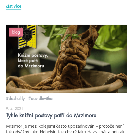
číst více
blog
#dashalily
#davidlevithan
9. 4. 2021
Tyhle knižní postavy patří do Mrzimoru
Mrzimor je mezi kolejemi často upozadňován – protože není
tak odvážný jako Nebelvír, tak chytrý jako Havraspár a ani tak