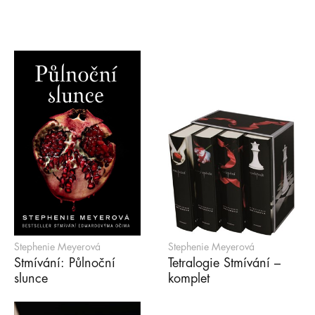
Stephenie Meyerová
Stephenie Meyerová
Stmívání: Půlnoční
Tetralogie Stmívání –
slunce
komplet