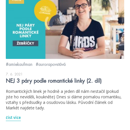
#amiekaufman
#aurorapovstává
7. 6. 2021
NEJ 3 páry podle romantické linky (2. díl)
Romantických linek je hodně a jeden díl nám nestačil (pokud
jste ho neviděli, koukněte) Dnes si dáme pomalou romantiku,
vztahy s předsudky a osudovou lásku. Původní článek od
Markét najdete tady.
číst více