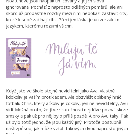
Nóatúnově jsou naopak umlčovány a jejich slova
ignorována. Pochází z naprosto odlišných poměrů, ale ani
skoro až propastné rozdíly mezi nimi nedokáží zastavit city,
které k sobě začínají cítit. Přeci jen láska je univerzálním
jazykem, kterému rozumí všichni.
Když jste ve škole stejně neviditelní jako Ava, vlastně
kdokoliv je vaším protikladem. Ale obzvlášť oblíbený hráč
fotbalu Chris, který ačkoliv je cokoliv, jen ne neviditelný, Avu
vidí. Možná proto, že jí ve skutečnosti nejdříve poznal skrze
smsky a pak už pro něj bylo příliš pozdě. A pro Avu taky. Pak
už bylo totiž jedno, že jsou každý jiný. Protože postupně
našli způsob, jak může vztah takových dvou naprosto jiných