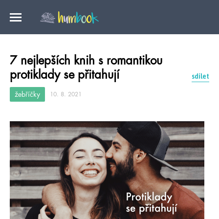
7 nejlepších knih s romantikou
protiklady se přitahují
sdílet
žebříčky
10. 8. 2021