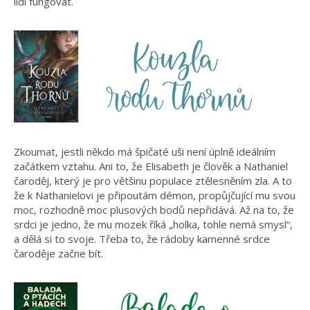
lidí fungovat.
Zkoumat, jestli někdo má špičaté uši není úplně ideálním
začátkem vztahu. Ani to, že Elisabeth je člověk a Nathaniel
čaroděj, který je pro většinu populace ztělesněním zla. A to
že k Nathanielovi je připoutám démon, propůjčující mu svou
moc, rozhodně moc plusových bodů nepřidává. Až na to, že
srdci je jedno, že mu mozek říká „holka, tohle nemá smysl“,
a dělá si to svoje. Třeba to, že rádoby kamenné srdce
čaroděje začne bít.