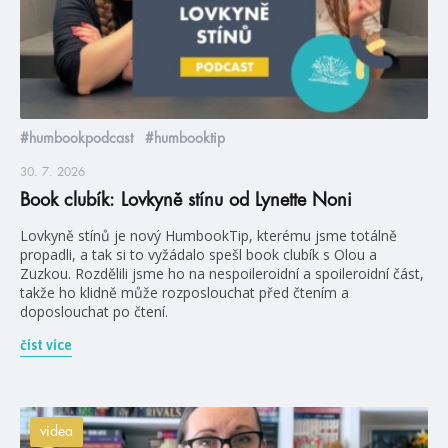
#humbookpodcast
#humbooktip
30. 7. 2026
Book clubík: Lovkyně stínu od Lynette Noni
Lovkyně stínů je nový HumbookTip, kterému jsme totálně
propadli, a tak si to vyžádalo spešl book clubík s Olou a
Zuzkou. Rozdělili jsme ho na nespoileroidní a spoileroidní část,
takže ho klidně může rozposlouchat před čtením a
doposlouchat po čtení.
číst více
videa