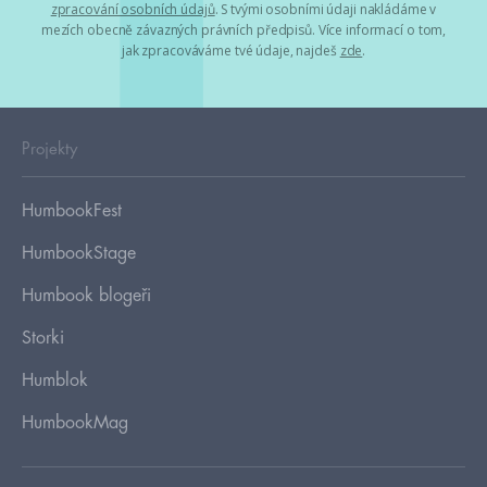
zpracování osobních údajů
. S tvými osobními údaji nakládáme v
mezích obecně závazných právních předpisů. Více informací o tom,
jak zpracováváme tvé údaje, najdeš
zde
.
Projekty
HumbookFest
HumbookStage
Humbook blogeři
Storki
Humblok
HumbookMag