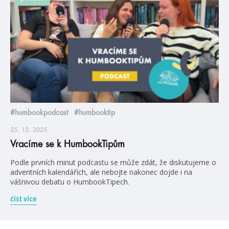
#humbookpodcast
#humbooktip
25. 12. 2025
Vracíme se k HumbookTipům
Podle prvních minut podcastu se může zdát, že diskutujeme o
adventních kalendářích, ale nebojte nakonec dojde i na
vášnivou debatu o HumbookTipech.
číst více