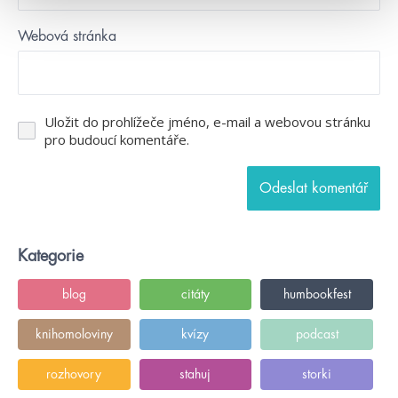
Webová stránka
Uložit do prohlížeče jméno, e-mail a webovou stránku
pro budoucí komentáře.
Kategorie
blog
citáty
humbookfest
knihomoloviny
kvízy
podcast
rozhovory
stahuj
storki