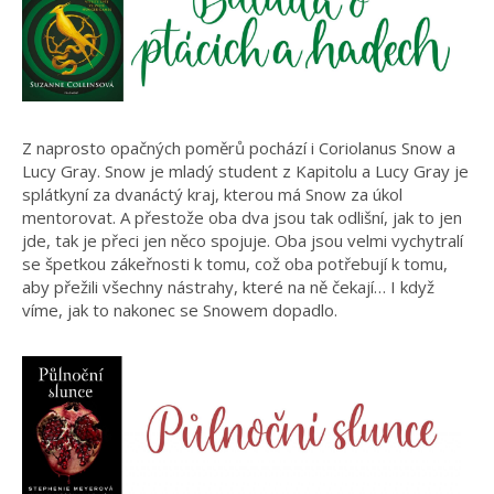
Z naprosto opačných poměrů pochází i Coriolanus Snow a
Lucy Gray. Snow je mladý student z Kapitolu a Lucy Gray je
splátkyní za dvanáctý kraj, kterou má Snow za úkol
mentorovat. A přestože oba dva jsou tak odlišní, jak to jen
jde, tak je přeci jen něco spojuje. Oba jsou velmi vychytralí
se špetkou zákeřnosti k tomu, což oba potřebují k tomu,
aby přežili všechny nástrahy, které na ně čekají… I když
víme, jak to nakonec se Snowem dopadlo.