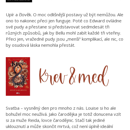
Upír a člověk. O moc odlišnější postavy už být nemůžou. Ale
ono to nakonec přeci jen funguje. Poté co Edward ovládne
své pudy a přestane si představovat sedmdesát tři
různých způsobů, jak by Bellu mohl zabít každé tři vteřiny.
Přeci jen, vražedné pudy jsou „menší“ komplikací, ale nic, co
by osudová láska nemohla přestát.
Svatba – vysněný den pro mnoho z nás. Louise si ho ale
bohužel moc neužívá. Jako čarodějka je totiž donucena vzít
si za muže Reida, lovce čarodějnic. Stačí tak jediné
uklouznutí a může skončit mrtvá, což není úplně ideální