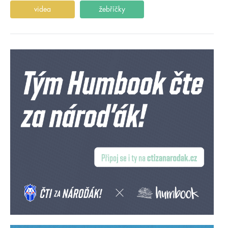
videa
žebříčky