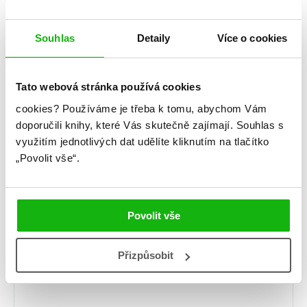
předchozí
další
Souhlas
Detaily
Více o cookies
Napsat komentář
Tato webová stránka používá cookies
Komentář
*
cookies?
Používáme je třeba k tomu, abychom Vám
doporučili knihy, které Vás skutečně zajímají.
Souhlas s
využitím jednotlivých dat udělíte kliknutím na tlačítko
„Povolit vše“.
Jméno
*
Povolit vše
Přizpůsobit
E-mail
*