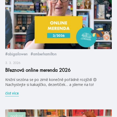
#abigailowen
#amberhamilton
3. 3. 2026
Březnová online merenda 2026
Knižní sezóna se po zimě konečně pořádně rozjíždí 😍
Nachystejte si kakajíčko, dezertíček… a jdeme na to!
číst více
podcast