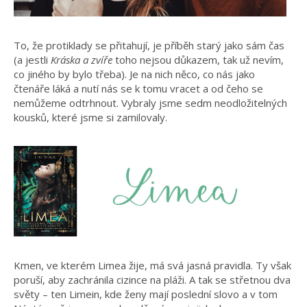
To, že protiklady se přitahují, je příběh starý jako sám čas
(a jestli
Kráska a zvíře
toho nejsou důkazem, tak už nevím,
co jiného by bylo třeba). Je na nich něco, co nás jako
čtenáře láká a nutí nás se k tomu vracet a od čeho se
nemůžeme odtrhnout. Vybraly jsme sedm neodložitelných
kousků, které jsme si zamilovaly.
Kmen, ve kterém Limea žije, má svá jasná pravidla. Ty však
poruší, aby zachránila cizince na pláži. A tak se střetnou dva
světy – ten Limein, kde ženy mají poslední slovo a v tom