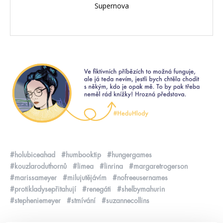
Supernova
#holubiceahad
#humbooktip
#hungergames
#kouzlaroduthornů
#limea
#linrina
#margaretrogerson
#marissameyer
#milujutějávím
#nofreeusernames
#protikladysepřitahují
#renegáti
#shelbymahurin
#stepheniemeyer
#stmívání
#suzannecollins