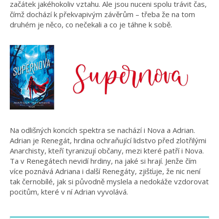
začátek jakéhokoliv vztahu. Ale jsou nuceni spolu trávit čas,
čímž dochází k překvapivým závěrům – třeba že na tom
druhém je něco, co nečekali a co je táhne k sobě.
Na odlišných koncích spektra se nachází i Nova a Adrian.
Adrian je Renegát, hrdina ochraňující lidstvo před zlotřilými
Anarchisty, kteří tyranizují občany, mezi které patří i Nova.
Ta v Renegátech nevidí hrdiny, na jaké si hrají. Jenže čím
více poznává Adriana i další Renegáty, zjišťuje, že nic není
tak černobílé, jak si původně myslela a nedokáže vzdorovat
pocitům, které v ní Adrian vyvolává.