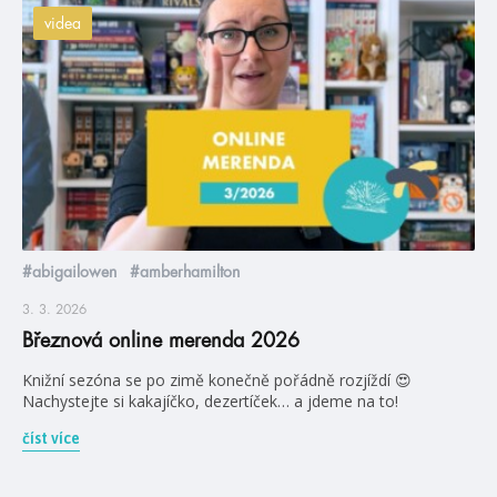
videa
#abigailowen
#amberhamilton
3. 3. 2026
Březnová online merenda 2026
Knižní sezóna se po zimě konečně pořádně rozjíždí 😍
Nachystejte si kakajíčko, dezertíček… a jdeme na to!
číst více