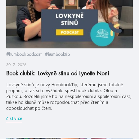
#humbookpodcast
#humbooktip
30. 7. 2026
Book clubík: Lovkyně stínu od Lynette Noni
Lovkyně stínů je nový HumbookTip, kterému jsme totálně
propadli, a tak si to vyžádalo spešl book clubík s Olou a
Zuzkou. Rozdělili jsme ho na nespoileroidní a spoileroidní část,
takže ho klidně může rozposlouchat před čtením a
doposlouchat po čtení.
číst více