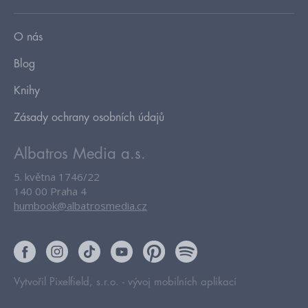
O nás
Blog
Knihy
Zásady ochrany osobních údajů
Albatros Media a.s.
5. května 1746/22
140 00 Praha 4
humbook@albatrosmedia.cz
Vytvořil Pixelfield, s.r.o. -
vývoj mobilních aplikací