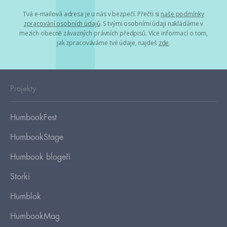
Tvá e-mailová adresa je u nás v bezpečí. Přečti si
naše podmínky
zpracování osobních údajů
. S tvými osobními údaji nakládáme v
mezích obecně závazných právních předpisů. Více informací o tom,
jak zpracováváme tvé údaje, najdeš
zde
.
Projekty
HumbookFest
HumbookStage
Humbook blogeři
Storki
Humblok
HumbookMag