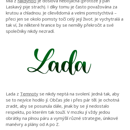
Mia z
Nikdynoci
je doslova nebojácná (protože jí pan
Laskavý pije strach). I díky tomu je často považována za
krutou a chladnou. Je cílevědomá a velmi pomstychtivá –
přeci jen se okolo pomsty točí celý její život. Je vychytralá a
tak ví, že některé hranice by se neměly překročit a své
společníky nikdy nezradí.
Lada z
Temnoty
se nikdy neptá na svolení. Jedná tak, aby
se to nejvíce hodilo jí. Občas jde i přes pár těl. Je ochotná
zradit, aby se posunula dále, jinak by se jí nedostalo
respektu, po kterém tak touží. V mozku jí vždy jedou
obrátky na plnou páru a vymýšlí různé strategie, únikové
manévry a plány od A po Z.