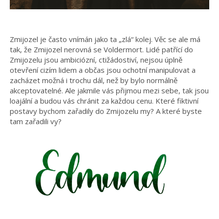
Zmijozel je často vnímán jako ta „zlá“ kolej. Věc se ale má
tak, že Zmijozel nerovná se Voldermort. Lidé patřící do
Zmijozelu jsou ambiciózní, ctižádostiví, nejsou úplně
otevření cizím lidem a občas jsou ochotní manipulovat a
zacházet možná i trochu dál, než by bylo normálně
akceptovatelné. Ale jakmile vás přijmou mezi sebe, tak jsou
loajální a budou vás chránit za každou cenu. Které fiktivní
postavy bychom zařadily do Zmijozelu my? A které byste
tam zařadili vy?