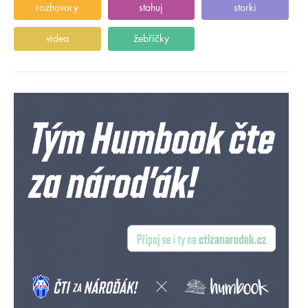
rozhovory
stahuj
storki
videa
žebříčky