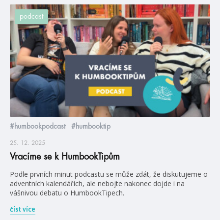
podcast
#humbookpodcast
#humbooktip
25. 12. 2025
Vracíme se k HumbookTipům
Podle prvních minut podcastu se může zdát, že diskutujeme o
adventních kalendářích, ale nebojte nakonec dojde i na
vášnivou debatu o HumbookTipech.
číst více