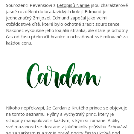
Sourozenci Pevensiovi z
Letopisů Narnie
jsou charakterově
jasně rozdělení do bradavických kolejí. Edmund je
jednoznačný Zmijozel. Edmund započal jako velmi
ctižádostivé dítě, které bylo ochotné zradit sourozence.
Nakonec vykoukne jeho loajální stránka, ale stále je ochotný
čas od času překročit hranice a ochraňovat své milované za
každou cenu.
Nikoho nepřekvapí, že Cardan z
Krutého prince
se objevuje
na tomto seznamu. Pyšný a vychytralý princ, který je
schopný manipulovat s každým, s kým si zamane. A díky
své mazanosti se dostane z jakéhokoliv průšvihu. Schovává
se za sarkasmus a svoje pravé pocity často ukrývá pod