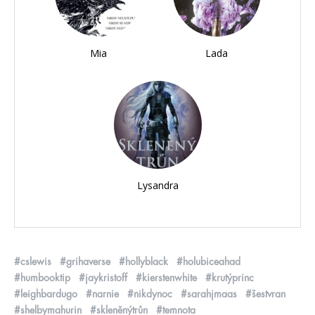
Mia
Lada
Lysandra
#cslewis
#grihaverse
#hollyblack
#holubiceahad
#humbooktip
#jaykristoff
#kierstenwhite
#krutýprinc
#leighbardugo
#narnie
#nikdynoc
#sarahjmaas
#šestvran
#shelbymahurin
#skleněnýtrůn
#temnota