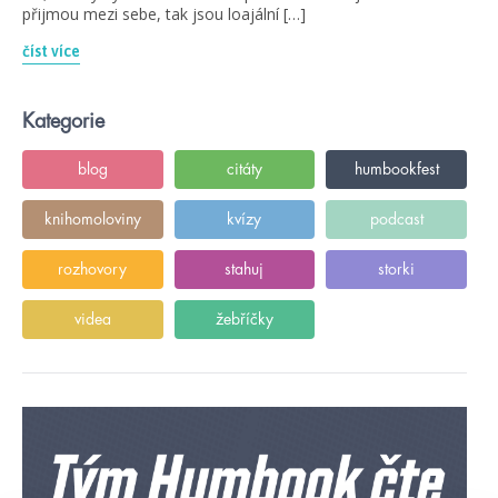
přijmou mezi sebe, tak jsou loajální […]
číst více
Kategorie
blog
citáty
humbookfest
knihomoloviny
kvízy
podcast
rozhovory
stahuj
storki
videa
žebříčky