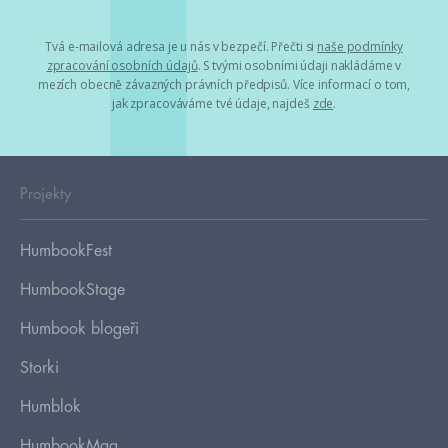
Tvá e-mailová adresa je u nás v bezpečí. Přečti si
naše podmínky
zpracování osobních údajů
. S tvými osobními údaji nakládáme v
mezích obecně závazných právních předpisů. Více informací o tom,
jak zpracováváme tvé údaje, najdeš
zde
.
Projekty
HumbookFest
HumbookStage
Humbook blogeři
Storki
Humblok
HumbookMag