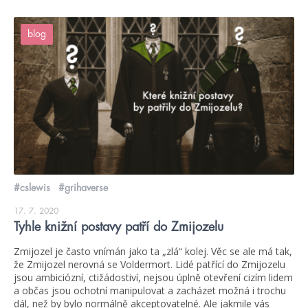
blog
#cslewis
#grihaverse
17. 7. 2020
Tyhle knižní postavy patří do Zmijozelu
Zmijozel je často vnímán jako ta „zlá“ kolej. Věc se ale má tak,
že Zmijozel nerovná se Voldermort. Lidé patřící do Zmijozelu
jsou ambiciózní, ctižádostiví, nejsou úplně otevření cizím lidem
a občas jsou ochotní manipulovat a zacházet možná i trochu
dál, než by bylo normálně akceptovatelné. Ale jakmile vás